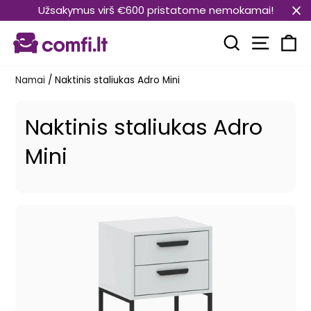
Pereiti
Užsakymus virš €600 pristatome nemokamai!
prie
Svetain
turinio
Paieška
Kr
Namai
/
Naktinis staliukas Adro Mini
Naktinis staliukas Adro
Mini