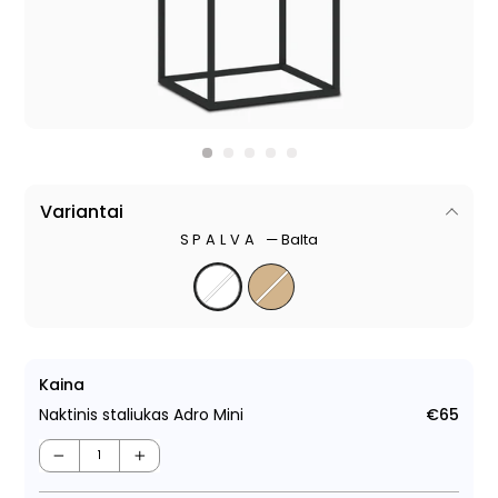
Variantai
SPALVA
—
Balta
Kaina
Naktinis staliukas Adro Mini
€65
Regu
kain
−
+