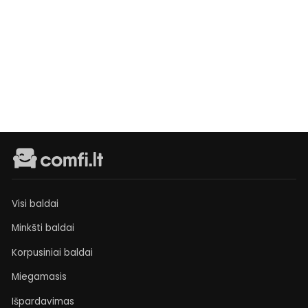
staliukas
Adro
Mini
Laikinai
neturime
€65
Visi baldai
Minkšti baldai
Korpusiniai baldai
Miegamasis
Išpardavimas