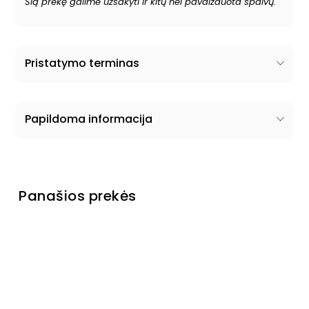
Šią prekę galime užsakyti ir kitų nei pavaizduota spalvų.
Pristatymo terminas
Papildoma informacija
Panašios prekės
Pagaminta Lietuvoje