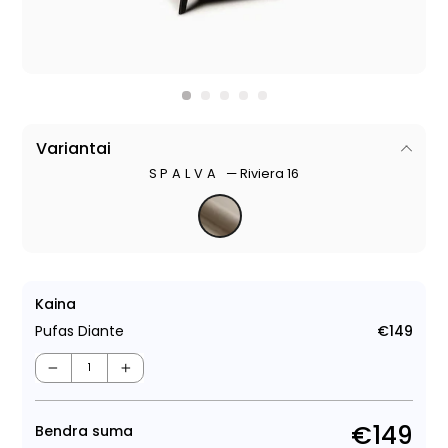
Variantai
SPALVA
—
Riviera 16
Kaina
Pufas Diante
€149
Regu
kain
−
+
€149
Bendra suma