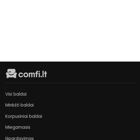
Pufas
Diante
Turime
sandėlyje
€149
Visi baldai
Minkšti baldai
Korpusiniai baldai
Miegamasis
Išpardavimas