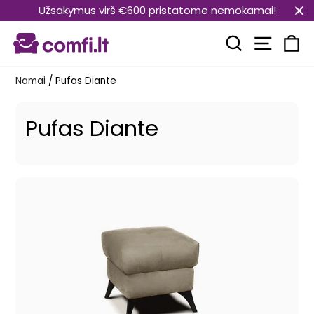
Pereiti
Užsakymus virš €600 pristatome nemokamai!
prie
Svetain
turinio
Paieška
Kr
Namai
/
Pufas Diante
Pufas Diante