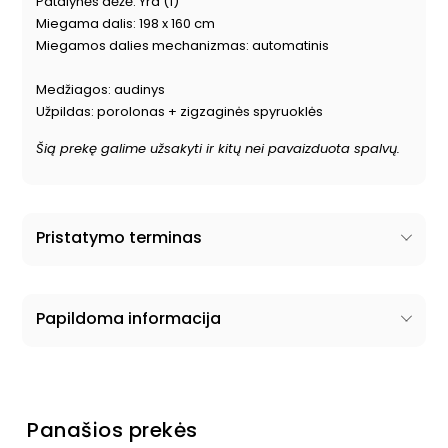
Patalynės dėžė: Yra (1)
Miegama dalis: 198 x 160 cm
Miegamos dalies mechanizmas: automatinis
Medžiagos: audinys
Užpildas: porolonas + zigzaginės spyruoklės
Šią prekę galime užsakyti ir kitų nei pavaizduota spalvų.
Pristatymo terminas
Papildoma informacija
Panašios prekės