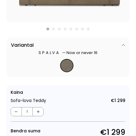
Variantai
SPALVA
—
Now or never 16
Kaina
Sofa-lova Teddy
€1 299
Regu
kain
−
+
€1 299
Bendra suma