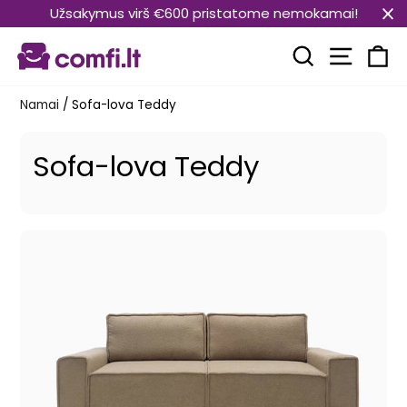
Pereiti
Užsakymus virš €600 pristatome nemokamai!
prie
Svetain
turinio
Paieška
Kr
Namai
/
Sofa-lova Teddy
Sofa-lova Teddy