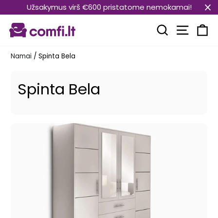
Pereiti
Užsakymus virš €600 pristatome nemokamai!
prie
Svetain
turinio
Paieška
Kr
Namai
/
Spinta Bela
Spinta Bela