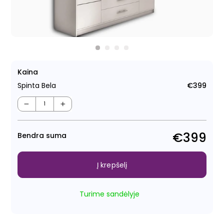
Kaina
Spinta Bela
€399
Regu
kain
−
+
€399
Bendra suma
Į krepšelį
Turime sandėlyje