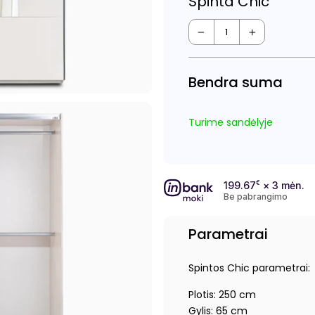
Spinta Chic
−
+
Bendra suma
Turime sandėlyje
199.67
€
× 3 mėn.
Be pabrangimo
Parametrai
Spintos Chic parametrai:
Plotis: 250 cm
Gylis: 65 cm