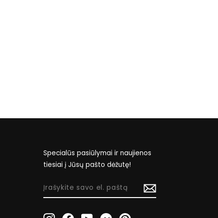
Specialūs pasiūlymai ir naujienos
tiesiai į Jūsų pašto dėžutę!
ĮRAŠYKITE
SAVO
EL.