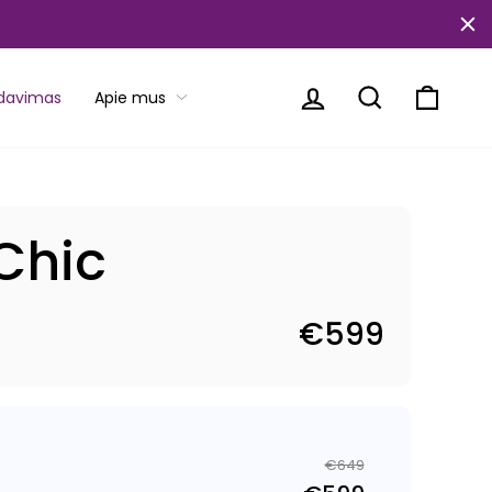
Prisijungti
Paieška
Krepše
rdavimas
Apie mus
Chic
€599
€649