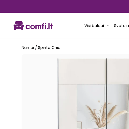
Pereiti
prie
turinio
Visi baldai
Svetain
Namai
/
Spinta Chic