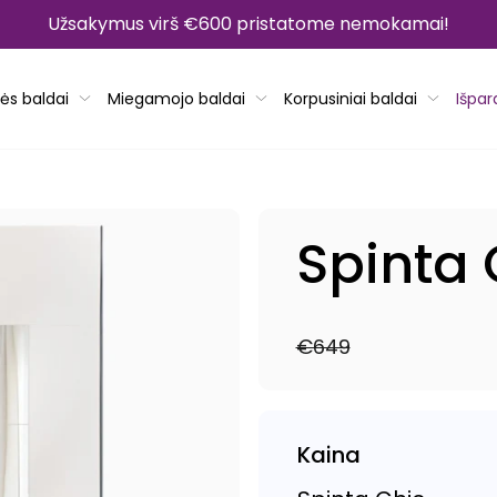
Užsakymus virš €600 pristatome nemokamai!
ės baldai
Miegamojo baldai
Korpusiniai baldai
Išpa
Spinta 
€649
Reguliari
Išpardavimo
kaina
kaina
Kaina