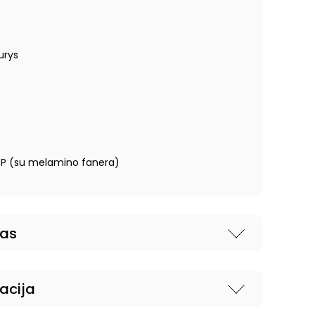
urys
P (su melamino fanera)
nas
acija