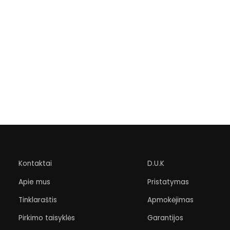
Kontaktai
D.U.K
Apie mus
Pristatymas
Tinklaraštis
Apmokėjimas
Pirkimo taisyklės
Garantijos