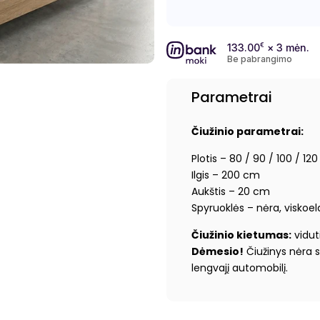
133.00
€
× 3 mėn.
Be pabrangimo
Parametrai
Čiužinio parametrai:
Plotis – 80 / 90 / 100 / 12
Ilgis – 200 cm
Aukštis – 20 cm
Spyruoklės – nėra, viskoela
Čiužinio kietumas:
viduti
Dėmesio!
Čiužinys nėra su
lengvajį automobilį.