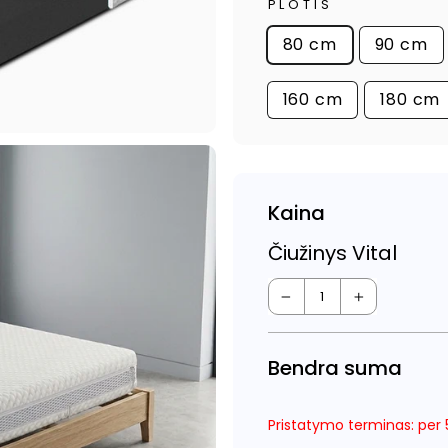
PLOTIS
80 cm
90 cm
160 cm
180 cm
Kaina
Čiužinys Vital
−
+
Bendra suma
Pristatymo terminas: per 5