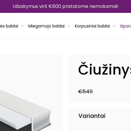
Užsakymus virš €600 pristatome nemokamai!
ės baldai
Miegamojo baldai
Korpusiniai baldai
Išpa
Čiužiny
€549
Reguliari
Išpardavimo
kaina
kaina
Variantai