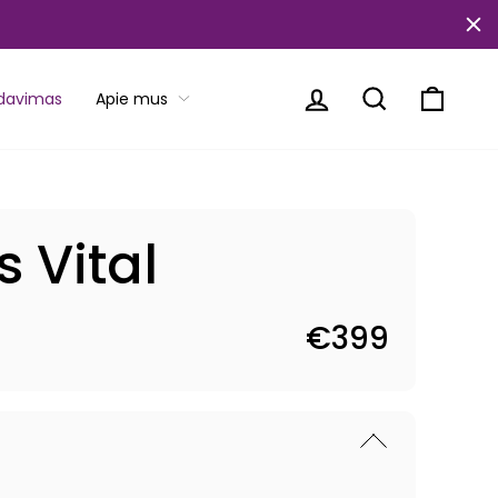
Prisijungti
Paieška
Krepše
rdavimas
Apie mus
s Vital
€399