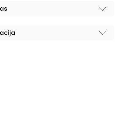
nas
acija