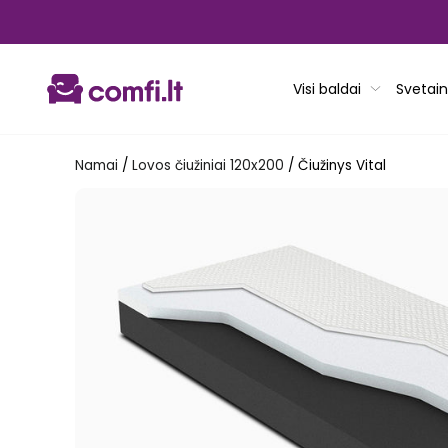
Pereiti
prie
turinio
Visi baldai
Svetain
Namai
/
Lovos čiužiniai 120x200
/
Čiužinys Vital