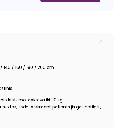
0 / 140 / 160 / 180 / 200 cm
stinis
nio kietumo, apkrova iki 110 kg
suktas, todėl atsiimant patiems jis gali netilpti į