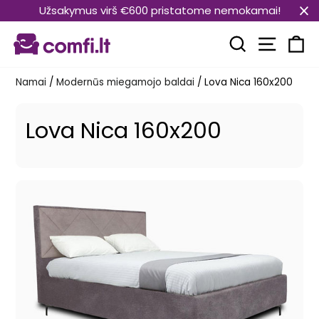
Pereiti
Užsakymus virš €600 pristatome nemokamai!
prie
Svetain
turinio
Paieška
Kr
Namai
/
Modernūs miegamojo baldai
/
Lova Nica 160x200
Lova Nica 160x200