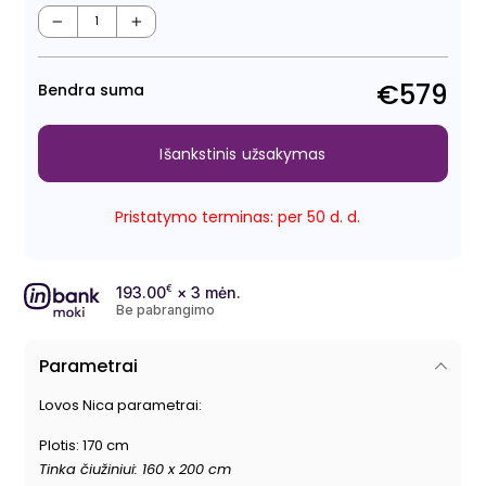
Regu
Išpa
kain
kain
−
+
€579
Bendra suma
Išankstinis užsakymas
Pristatymo terminas: per 50 d. d.
193.00
€
× 3 mėn.
Be pabrangimo
Parametrai
Lovos Nica parametrai:
Plotis: 170 cm
Tinka čiužiniui: 160 x 200 cm