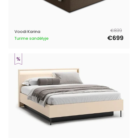
Tavahind
Müügihind
€839
Voodi Karina
€699
Turime sandėlyje