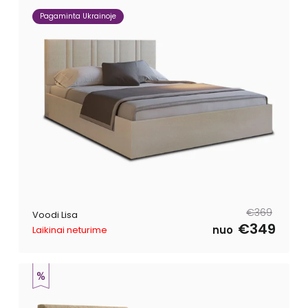
Pagaminta Ukrainoje
Tavahind
Müügihind
€369
Voodi Lisa
€349
nuo
Laikinai neturime