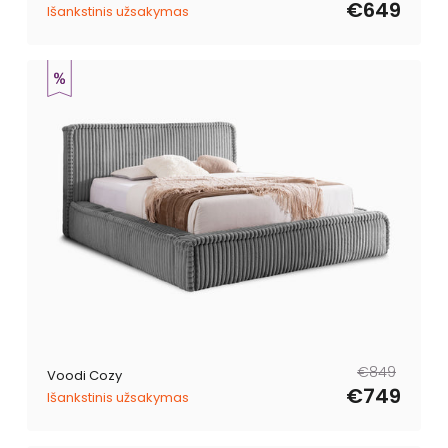
€649
Išankstinis užsakymas
Tavahind
Müügihind
€849
Voodi Cozy
€749
Išankstinis užsakymas