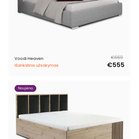
Tavahind
Müügihind
€669
Voodi Heaven
€555
Išankstinis užsakymas
Naujiena