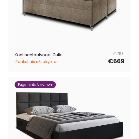
Tavahind
Müügihind
€719
Kontinentaalvoodi Gulie
€669
Išankstinis užsakymas
Pagaminta Ukrainoje