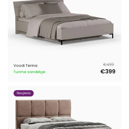
Tavahind
Müügihind
€439
Voodi Terina
€399
Turime sandėlyje
Naujiena