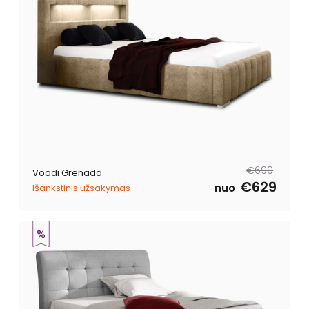
Tavahind
Müügihind
€699
Voodi Grenada
€629
nuo
Išankstinis užsakymas