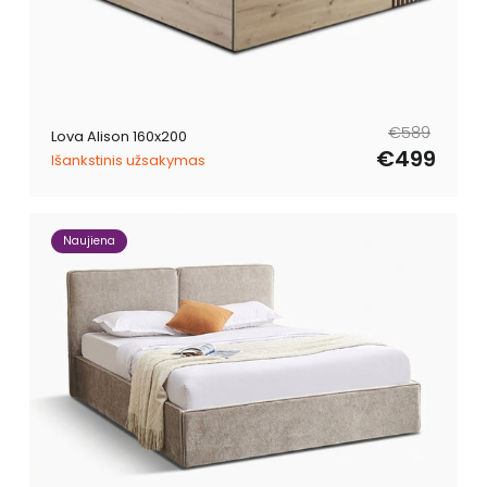
Tavahind
Müügihind
€589
Lova Alison 160x200
€499
Išankstinis užsakymas
Naujiena