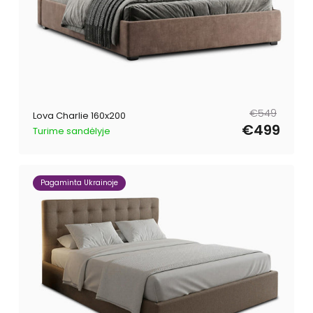
Tavahind
Müügihind
€549
Lova Charlie 160x200
€499
Turime sandėlyje
Pagaminta Ukrainoje