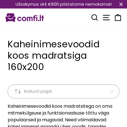
Translation
Užsakymus virš €600 pristatome nemokamai!
missing:
Transla
et.general.accessibility.skip_to_content
Translation mi
Kä
Kaheinimesevoodid
koos madratsiga
160x200
Rūšiuoti pagal
Kaheinimesevoodid koos madratsitega on oma
mitmekülgsuse ja funktsionaalsuse tõttu väga
populaarsed ja mugavad. Need võimaldavad
kahel inimesel magada ühes voodis, tagades