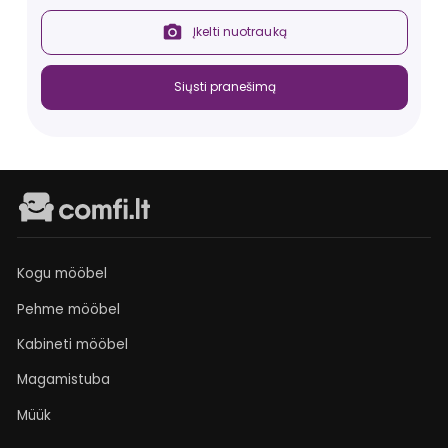
Įkelti nuotrauką
Siųsti pranešimą
Kogu mööbel
Pehme mööbel
Kabineti mööbel
Magamistuba
Müük