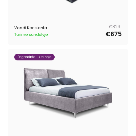
Tavahind
Müügihind
€829
Voodi Konstanta
€675
Turime sandėlyje
Pagaminta Ukrainoje