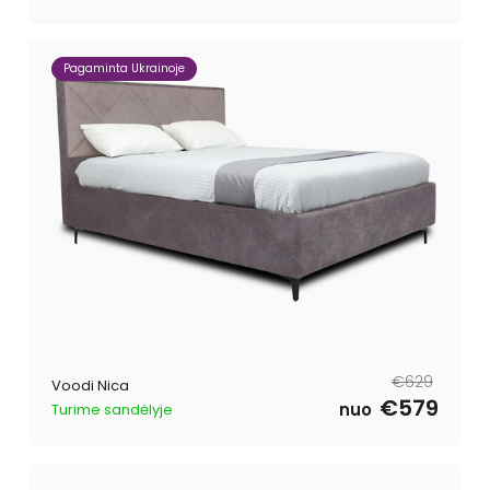
Pagaminta Ukrainoje
Tavahind
Müügihind
€629
Voodi Nica
€579
nuo
Turime sandėlyje