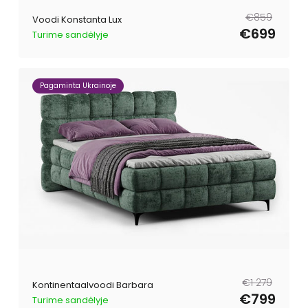
Tavahind
Müügihind
€859
Voodi Konstanta Lux
€699
Turime sandėlyje
Pagaminta Ukrainoje
Tavahind
Müügihind
€1 279
Kontinentaalvoodi Barbara
€799
Turime sandėlyje