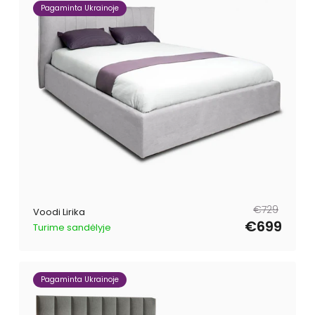
Pagaminta Ukrainoje
Tavahind
Müügihind
€729
Voodi Lirika
€699
Turime sandėlyje
Pagaminta Ukrainoje