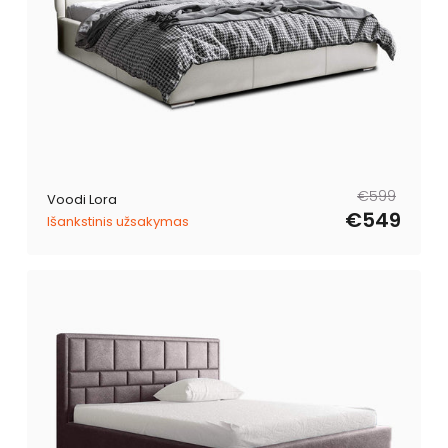
Tavahind
Müügihind
€599
Voodi Lora
€549
Išankstinis užsakymas