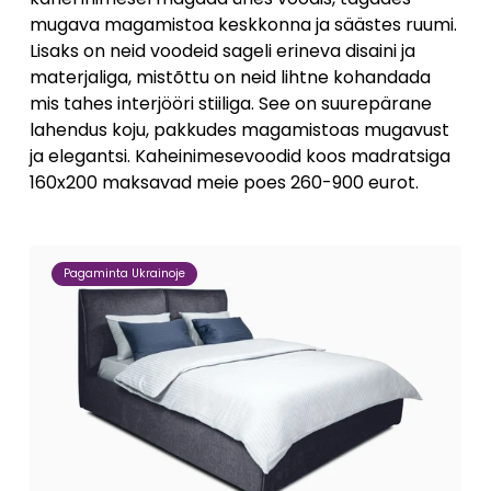
mugava magamistoa keskkonna ja säästes ruumi.
Lisaks on neid voodeid sageli erineva disaini ja
materjaliga, mistõttu on neid lihtne kohandada
mis tahes interjööri stiiliga. See on suurepärane
lahendus koju, pakkudes magamistoas mugavust
ja elegantsi. Kaheinimesevoodid koos madratsiga
160x200 maksavad meie poes 260-900 eurot.
Pagaminta Ukrainoje