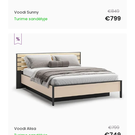
Tavahind
Müügihind
€849
Voodi Sunny
€799
Turime sandėlyje
Tavahind
Müügihind
€799
Voodi Alisa
€749