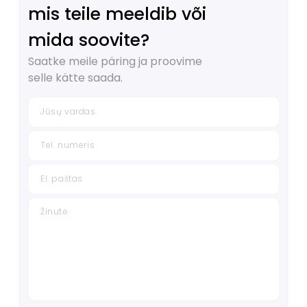
mis teile meeldib või
mida soovite?
Saatke meile päring ja proovime
selle kätte saada.