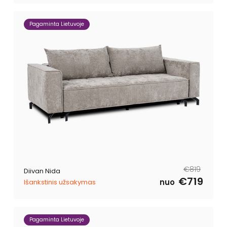
Pagaminta Lietuvoje
Tavahind
Müügihind
€819
Diivan Nida
€719
nuo
Išankstinis užsakymas
Pagaminta Lietuvoje