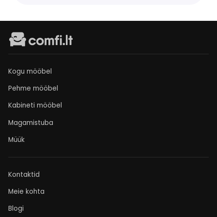
Kogu mööbel
Pehme mööbel
Kabineti mööbel
Magamistuba
Müük
Kontaktid
Meie kohta
Blogi