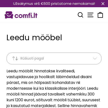
Translation
Užsakymus virš €600 pristatome nemokamai!
missing:
Transla
et.general.accessibility.skip_to_content
Translation mi
Kä
Leedu mööbel
Rūšiuoti pagal
Leedu mööblit hinnatakse kvaliteedi,
vastupidavuse ja hoolikalt läbimõeldud disaini
pärast, mis on hõlpsasti kohandatav nii
modernsesse kui ka klassikalisse interjööri. Leedu
mööbli hinnad jäävad tavaliselt vahemikku 300
kuni 1200 eurot, sõltuvalt mööbli tüübist, suurusest
ja kasutatud materjalidest. Selline hinnavahemik