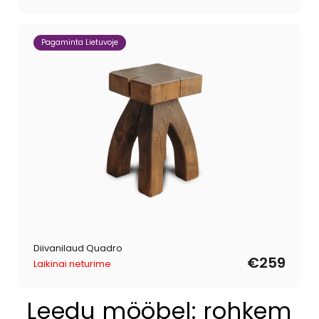
Pagaminta Lietuvoje
Diivanilaud Quadro
€259
Laikinai neturime
Leedu mööbel: rohkem