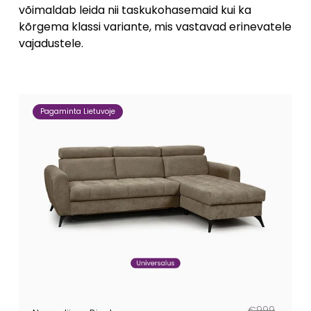
võimaldab leida nii taskukohasemaid kui ka
kõrgema klassi variante, mis vastavad erinevatele
vajadustele.
Pagaminta Lietuvoje
Tavahind
Müügihind
€999