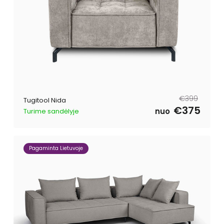
Tavahind
Müügihind
€399
Tugitool Nida
€375
nuo
Turime sandėlyje
Pagaminta Lietuvoje