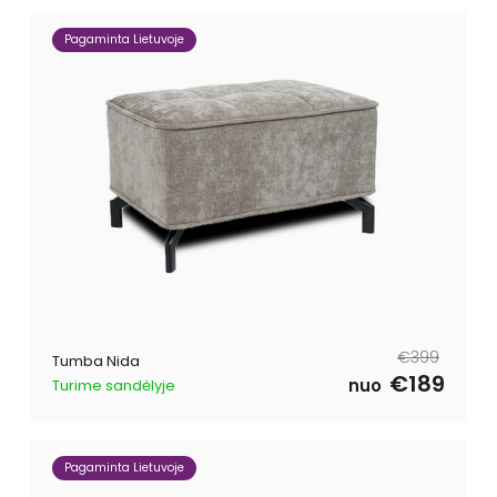
Pagaminta Lietuvoje
Tavahind
Müügihind
€399
Tumba Nida
€189
nuo
Turime sandėlyje
Pagaminta Lietuvoje