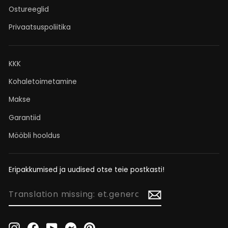
Ostureeglid
Privaatsuspoliitika
KKK
Kohaletoimetamine
Makse
Garantiid
Mööbli hooldus
Eripakkumised ja uudised otse teie postkasti!
TRANSLATION
MISSING:
ET.GENERAL.NEWSLETTER_FORM.NEWSLETTER_EMAIL
Instagram
Facebook
YouTube
Messenger
Pinterest