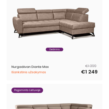
Tavahind
Müügihind
€1 399
Nurgadiivan Diante Max
€1 249
Išankstinis užsakymas
Pagaminta Lietuvoje