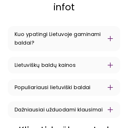
infot
Kuo ypatingi Lietuvoje gaminami
baldai?
Lietuviškų baldų kainos
Populiariausi lietuviški baldai
Dažniausiai užduodami klausimai
Ar galima apžiūrėti lietuviškus baldus?