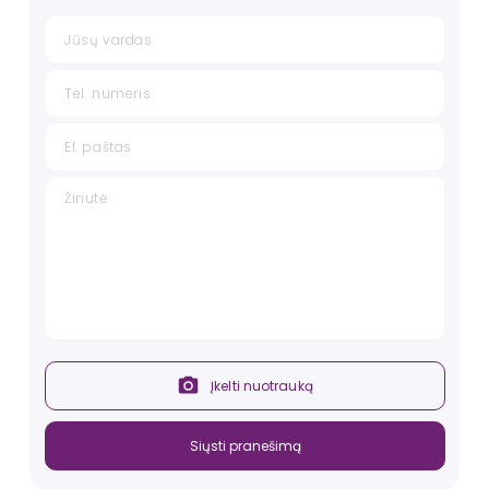
Individualaus užsakymo:
Pristatymo terminas - iki 40 darbo dienų (baldas yra
gaminamas būtent Jums).
Kaina - prekės kaina padidėja, priklausomai nuo
pasirinkto audinio.
Galimi audinių pasirinkimai - audinių palečių
pavyzdžiai atsiunčiami klientui patogiu būdu.
Norint atlikti individualų užsakymą - susisiekite su
mumis telefonu
+37069977202
arba el. paštu
info@comfi.lt
.
Įkelti nuotrauką
Siųsti pranešimą