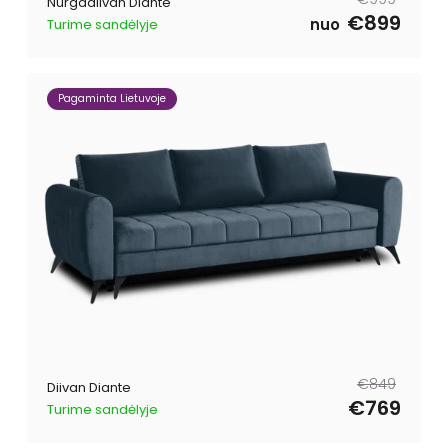
Nurgadiivan Diante
€899
nuo
Turime sandėlyje
Pagaminta Lietuvoje
Tavahind
Müügihind
€849
Diivan Diante
€769
Turime sandėlyje