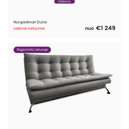
Nurgadiivan Dune
€1 249
nuo
Laikinai neturime
Pagaminta Lietuvoje