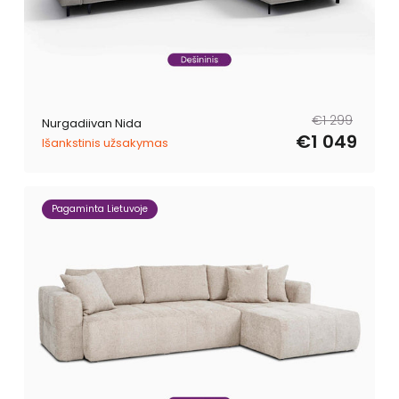
Tavahind
Müügihind
€1 299
Nurgadiivan Nida
€1 049
Išankstinis užsakymas
Pagaminta Lietuvoje