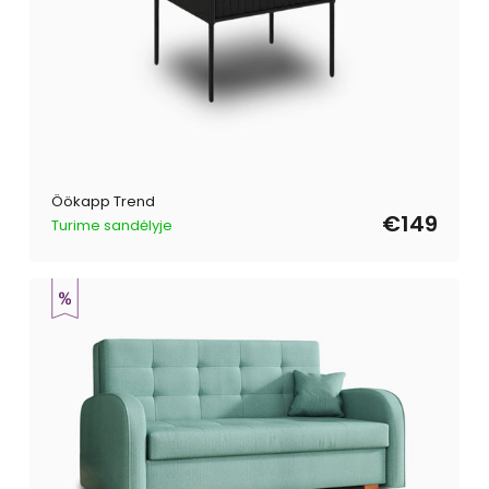
Öökapp Trend
€149
Turime sandėlyje