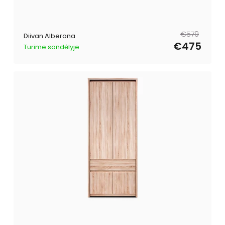
Tavahind
Müügihind
€579
Diivan Alberona
€475
Turime sandėlyje