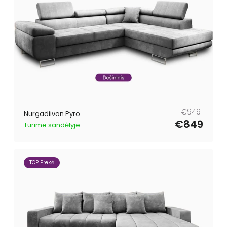
Tavahind
Müügihind
€949
Nurgadiivan Pyro
€849
Turime sandėlyje
TOP Prekė