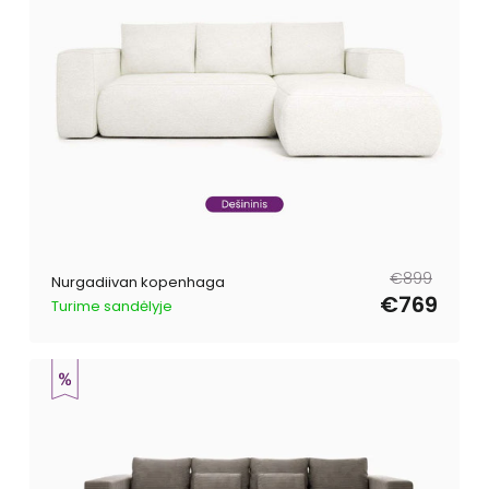
Tavahind
Müügihind
€899
Nurgadiivan kopenhaga
€769
Turime sandėlyje