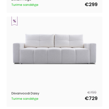
€299
Turime sandėlyje
Tavahind
Müügihind
€799
Diivanvoodi Daisy
€729
Turime sandėlyje