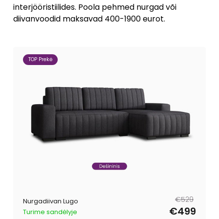
interjööristiilides. Poola pehmed nurgad või
diivanvoodid maksavad 400-1900 eurot.
TOP Prekė
Tavahind
Müügihind
€529
Nurgadiivan Lugo
€499
Turime sandėlyje