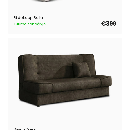
Riidekapp Bella
€399
Turime sandėlyje
Diivan Prego