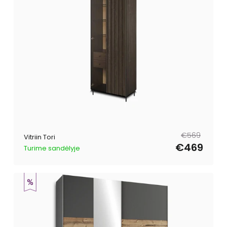
Tavahind
Müügihind
€569
Vitriin Tori
€469
Turime sandėlyje