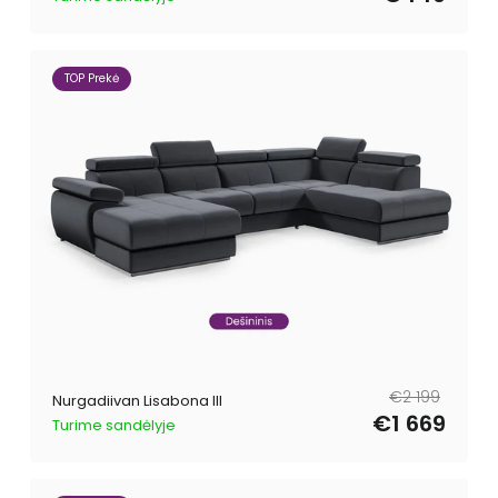
TOP Prekė
Tavahind
Müügihind
€2 199
Nurgadiivan Lisabona III
€1 669
Turime sandėlyje