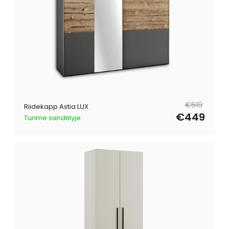
Tavahind
Müügihind
€519
Riidekapp Astia LUX
€449
Turime sandėlyje