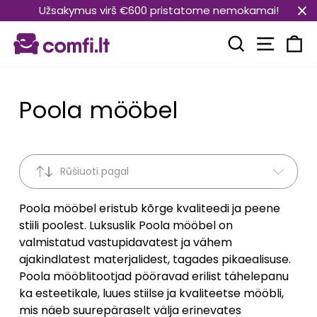
Translation
Užsakymus virš €600 pristatome nemokamai!
missing:
Transla
et.general.accessibility.skip_to_content
Translation mi
Kä
Poola mööbel
Rūšiuoti pagal
Poola mööbel eristub kõrge kvaliteedi ja peene
stiili poolest. Luksuslik Poola mööbel on
valmistatud vastupidavatest ja vähem
ajakindlatest materjalidest, tagades pikaealisuse.
Poola mööblitootjad pööravad erilist tähelepanu
ka esteetikale, luues stiilse ja kvaliteetse mööbli,
mis näeb suurepäraselt välja erinevates