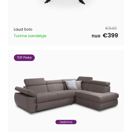
Tavahind
Müügihind
€649
Laud Solo
€399
nuo
Turime sandėlyje
TOP Prekė