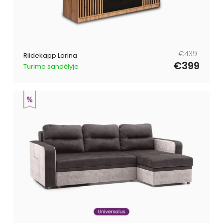
Tavahind
Müügihind
€439
Riidekapp Larina
€399
Turime sandėlyje