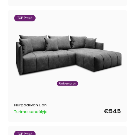
TOP Prekė
Nurgadiivan Don
€545
Turime sandėlyje
TOP Prekė