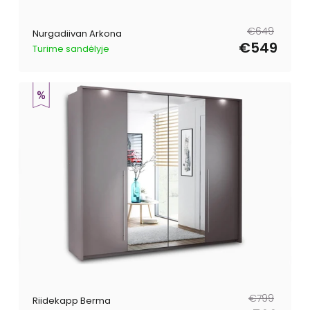
Tavahind
Müügihind
€649
Nurgadiivan Arkona
€549
Turime sandėlyje
Tavahind
Müügihind
€799
Riidekapp Berma