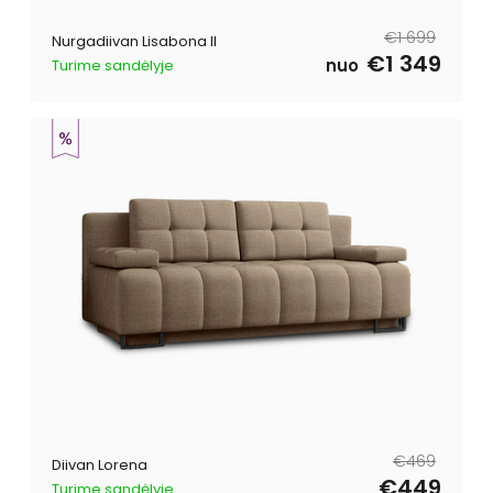
Tavahind
Müügihind
€1 699
Nurgadiivan Lisabona II
€1 349
nuo
Turime sandėlyje
Tavahind
Müügihind
€469
Diivan Lorena
€449
Turime sandėlyje