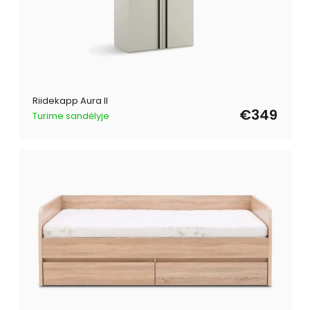
Riidekapp Aura II
€349
Turime sandėlyje