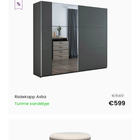
Tavahind
Müügihind
€649
Riidekapp Astia
€599
Turime sandėlyje