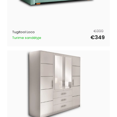
Tavahind
Müügihind
€399
Tugitool Loco
€349
Turime sandėlyje