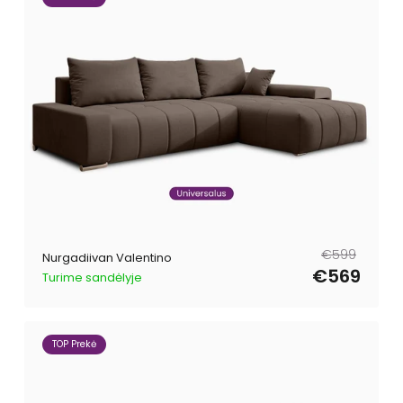
Tavahind
Müügihind
€599
Nurgadiivan Valentino
€569
Turime sandėlyje
TOP Prekė