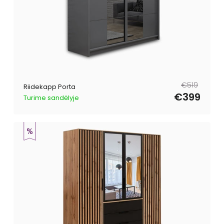
Tavahind
Müügihind
€519
Riidekapp Porta
€399
Turime sandėlyje