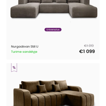
Tavahind
Müügihind
€1 319
Nurgadiivan Still U
€1 099
Turime sandėlyje