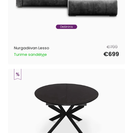
Tavahind
Müügihind
€799
Nurgadiivan Lesso
€699
Turime sandėlyje