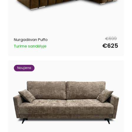
Tavahind
Müügihind
€699
Nurgadiivan Puffo
€625
Turime sandėlyje
Naujiena