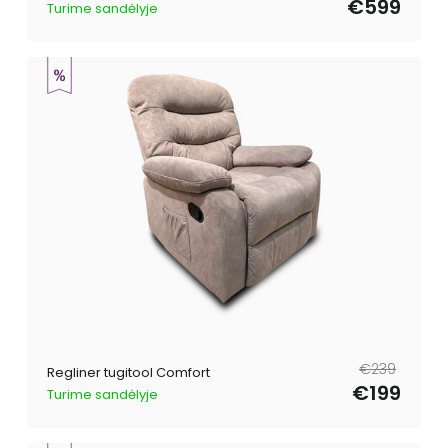
€599
Turime sandėlyje
Tavahind
Müügihind
€239
Regliner tugitool Comfort
€199
Turime sandėlyje