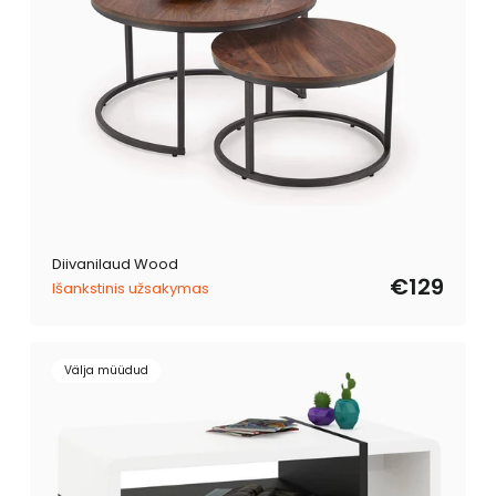
Diivanilaud Wood
€129
Išankstinis užsakymas
Välja müüdud