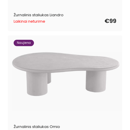
Žurnalinis staliukas Liandro
€99
Laikinai neturime
Naujiena
Žurnalinis staliukas Omio