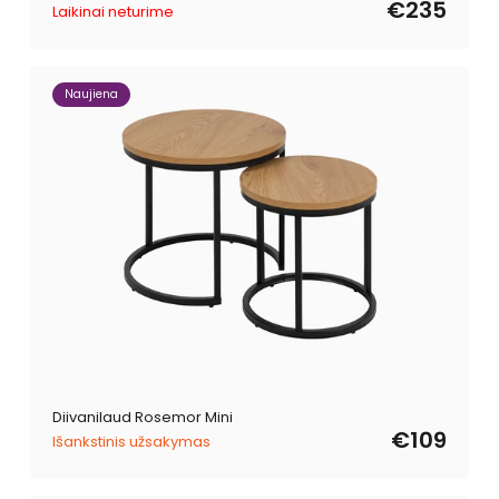
€235
Laikinai neturime
Naujiena
Diivanilaud Rosemor Mini
€109
Išankstinis užsakymas