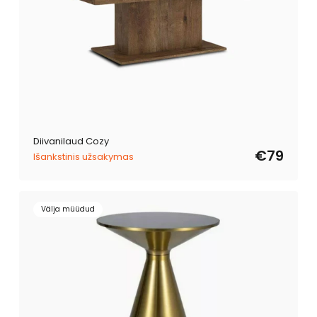
Diivanilaud Cozy
€79
Išankstinis užsakymas
Välja müüdud