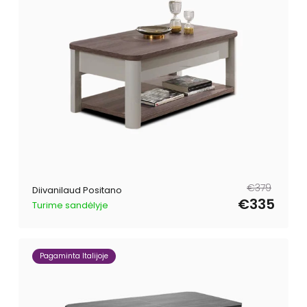
Tavahind
Müügihind
€379
Diivanilaud Positano
€335
Turime sandėlyje
Pagaminta Italijoje