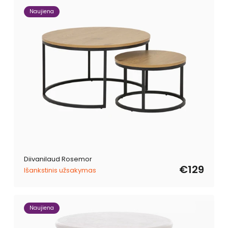
Naujiena
Diivanilaud Rosemor
€129
Išankstinis užsakymas
Naujiena