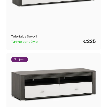
Telerialus Sevo II
€225
Turime sandėlyje
Naujiena