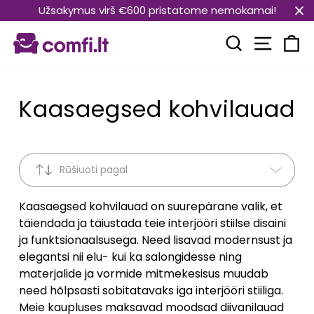
Translation
Užsakymus virš €600 pristatome nemokamai!
missing:
Transla
et.general.accessibility.skip_to_content
Translation mi
Kä
Kaasaegsed kohvilauad
Rūšiuoti pagal
Kaasaegsed kohvilauad on suurepärane valik, et
täiendada ja täiustada teie interjööri stiilse disaini
ja funktsionaalsusega. Need lisavad modernsust ja
elegantsi nii elu- kui ka salongidesse ning
materjalide ja vormide mitmekesisus muudab
need hõlpsasti sobitatavaks iga interjööri stiiliga.
Meie kaupluses maksavad moodsad diivanilauad