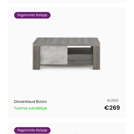
Pagaminta Italijoje
Tavahind
Müügihind
€369
Diivanilaud Bolzo
€269
Turime sandėlyje
Pagaminta Italijoje