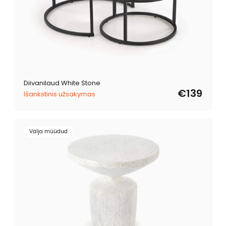
Diivanilaud White Stone
€139
Išankstinis užsakymas
Välja müüdud