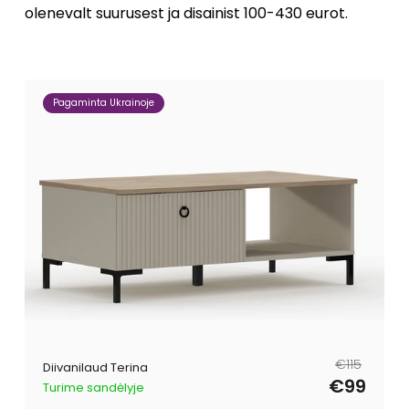
olenevalt suurusest ja disainist 100-430 eurot.
Pagaminta Ukrainoje
Tavahind
Müügihind
€115
Diivanilaud Terina
€99
Turime sandėlyje