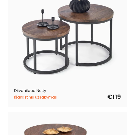
Diivanilaud Nutty
€119
Išankstinis užsakymas