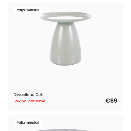
Välja müüdud
Diivanilaud Coli
€69
Laikinai neturime
Välja müüdud