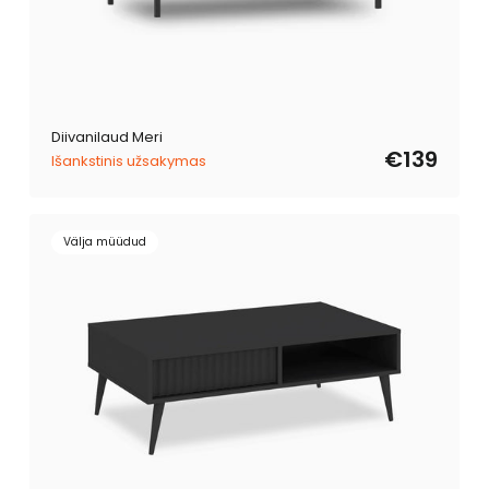
Diivanilaud Meri
€139
Išankstinis užsakymas
Välja müüdud