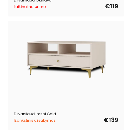
Diivanilaud Okinava
€119
Laikinai neturime
Diivanilaud Imsol Gold
€139
Išankstinis užsakymas