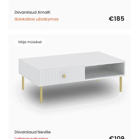
Diivanilaud Amalfi
€185
Išankstinis užsakymas
Välja müüdud
Diivanilaud Neville
€109
Laikinai neturime