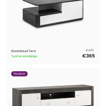
Tavahind
Müügihind
€419
Diivanilaud Tera
€365
Turime sandėlyje
Naujiena