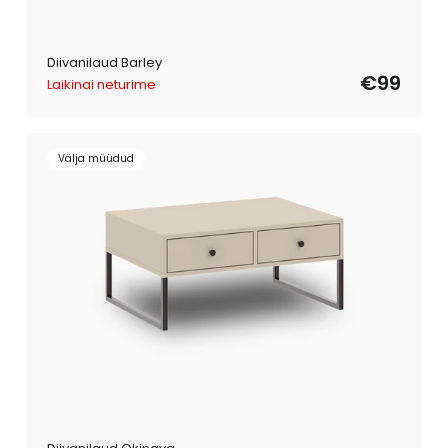
Diivanilaud Barley
€99
Laikinai neturime
Välja müüdud