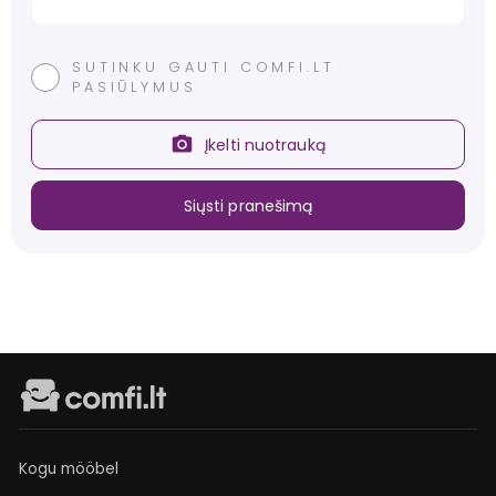
SUTINKU GAUTI COMFI.LT
PASIŪLYMUS
Įkelti nuotrauką
Siųsti pranešimą
Kogu mööbel