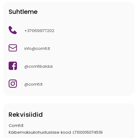
Suhtleme
+37069977202
info@comfi.lt
@comfibaldai
@comfi.lt
Rekvisiidid
Comfi.lt
Käibemaksukohustuslase kood: LT100016074519