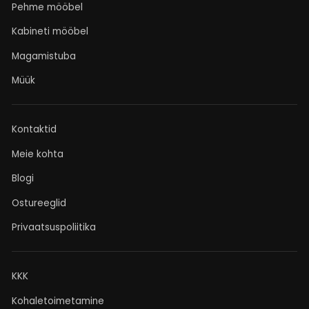
Pehme mööbel
Kabineti mööbel
Magamistuba
Müük
Kontaktid
Meie kohta
Blogi
Ostureeglid
Privaatsuspoliitika
KKK
Kohaletoimetamine