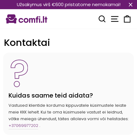
Translation
Užsakymus virš €600 pristatome nemokamai!
missing:
Transla
et.general.accessibility.skip_to_content
Translation mi
Kä
Kontaktai
Kuidas saame teid aidata?
Vastused klientide korduma kippuvatele küsimustele leiate
meie KKK lehelt. Kui te oma küsimusele vastust ei leidnud,
võtke meiega ühendust, täites alloleva vormi või helistades:
+37069977202
.