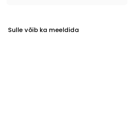
Sulle võib ka meeldida
Ajalauad
Tori
Turime
sandėlyje
€239