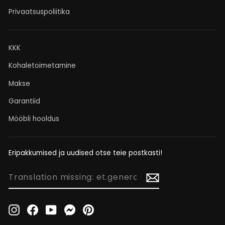
Privaatsuspoliitika
KKK
Kohaletoimetamine
Makse
Garantiid
Mööbli hooldus
Eripakkumised ja uudised otse teie postkasti!
TRANSLATION
MISSING:
ET.GENERAL.NEWSLETTER_FORM.NEWSLETTER_EMAIL
Instagram
Facebook
YouTube
Messenger
Pinterest