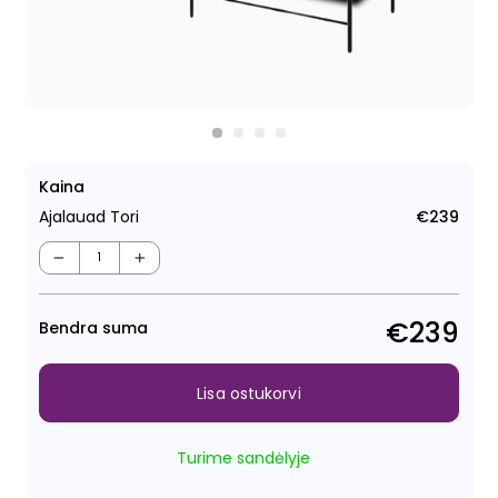
Kaina
Ajalauad Tori
€239
Tava
−
+
€239
Bendra suma
Lisa ostukorvi
Turime sandėlyje