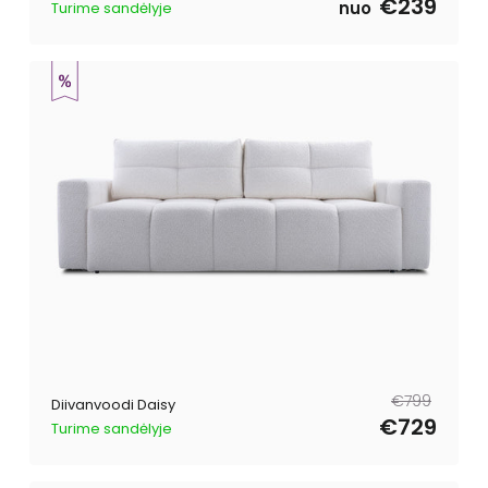
€239
nuo
Turime sandėlyje
Tavahind
Müügihind
€799
Diivanvoodi Daisy
€729
Turime sandėlyje