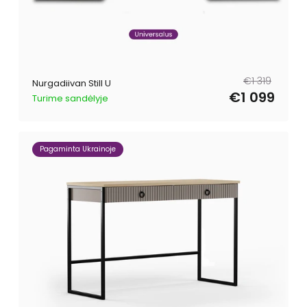
Tavahind
Müügihind
€1 319
Nurgadiivan Still U
€1 099
Turime sandėlyje
Pagaminta Ukrainoje