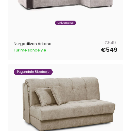
Tavahind
Müügihind
€649
Nurgadiivan Arkona
€549
Turime sandėlyje
Pagaminta Ukrainoje