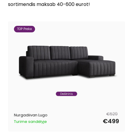
sortimendis maksab 40-600 eurot!
TOP Prekė
Tavahind
Müügihind
€529
Nurgadiivan Lugo
€499
Turime sandėlyje