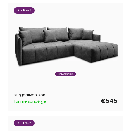
TOP Prekė
Nurgadiivan Don
€545
Turime sandėlyje
TOP Prekė