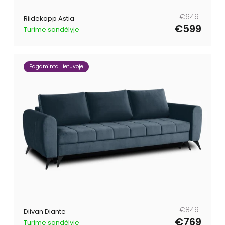
Tavahind
Müügihind
€649
Riidekapp Astia
€599
Turime sandėlyje
Pagaminta Lietuvoje
Tavahind
Müügihind
€849
Diivan Diante
€769
Turime sandėlyje