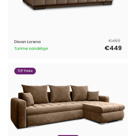
Tavahind
Müügihind
€469
Diivan Lorena
€449
Turime sandėlyje
TOP Prekė