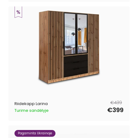
Tavahind
Müügihind
€439
Riidekapp Larina
€399
Turime sandėlyje
Pagaminta Ukrainoje