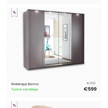
Tavahind
Müügihind
€799
Riidekapp Berma
€599
Turime sandėlyje