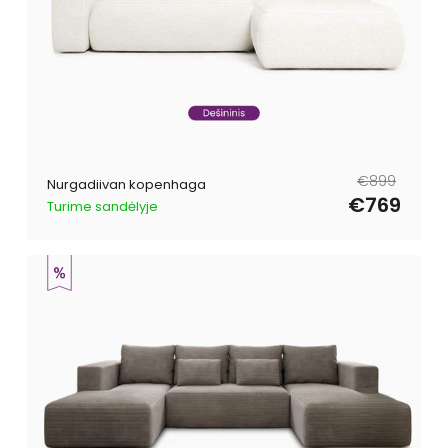
Tavahind
Müügihind
€899
Nurgadiivan kopenhaga
€769
Turime sandėlyje