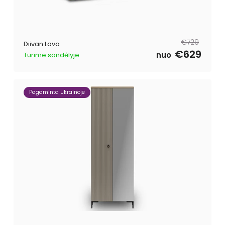
Tavahind
Müügihind
€729
Diivan Lava
€629
nuo
Turime sandėlyje
Pagaminta Ukrainoje