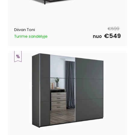
Tavahind
Müügihind
€599
Diivan Toni
€549
nuo
Turime sandėlyje