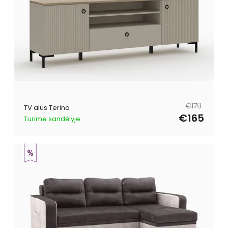
Tavahind
Müügihind
€179
TV alus Terina
€165
Turime sandėlyje