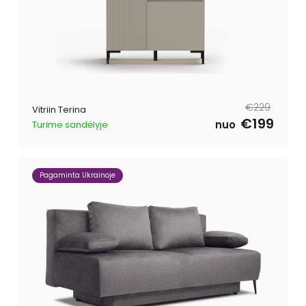
Tavahind
Müügihind
€229
Vitriin Terina
€199
nuo
Turime sandėlyje
Pagaminta Ukrainoje