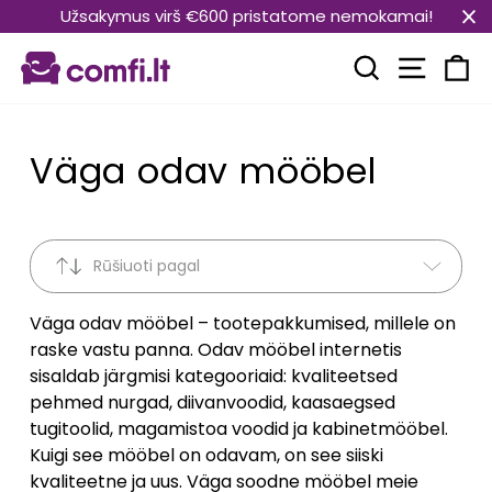
Translation
Užsakymus virš €600 pristatome nemokamai!
missing:
Transla
et.general.accessibility.skip_to_content
Translation mi
Kä
Väga odav mööbel
Rūšiuoti pagal
Väga odav mööbel – tootepakkumised, millele on
raske vastu panna. Odav mööbel internetis
sisaldab järgmisi kategooriaid: kvaliteetsed
pehmed nurgad, diivanvoodid, kaasaegsed
tugitoolid, magamistoa voodid ja kabinetmööbel.
Kuigi see mööbel on odavam, on see siiski
kvaliteetne ja uus. Väga soodne mööbel meie