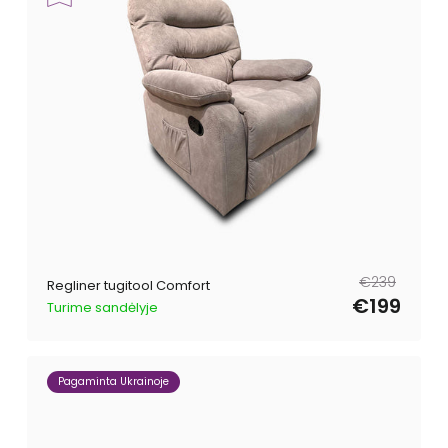
Tavahind
Müügihind
€239
Regliner tugitool Comfort
€199
Turime sandėlyje
Pagaminta Ukrainoje