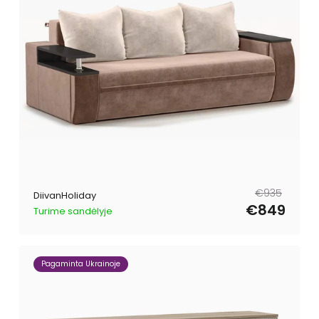
Tavahind
Müügihind
€935
DiivanHoliday
€849
Turime sandėlyje
Pagaminta Ukrainoje