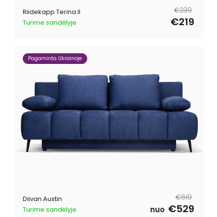
Tavahind
Müügihind
€239
Riidekapp Terina II
€219
Turime sandėlyje
Pagaminta Ukrainoje
Tavahind
Müügihind
€619
Diivan Austin
€529
nuo
Turime sandėlyje