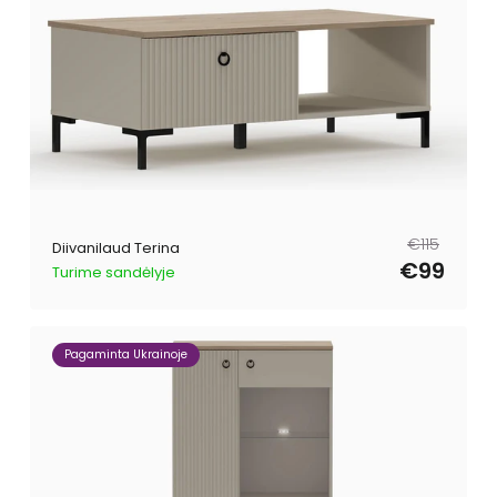
Tavahind
Müügihind
€115
Diivanilaud Terina
€99
Turime sandėlyje
Pagaminta Ukrainoje