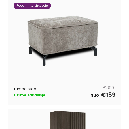
Pagaminta Lietuvoje
Tavahind
Müügihind
€399
Tumba Nida
€189
nuo
Turime sandėlyje