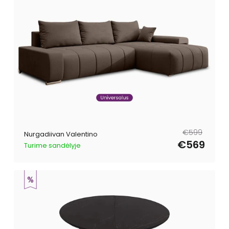
Tavahind
Müügihind
€599
Nurgadiivan Valentino
€569
Turime sandėlyje