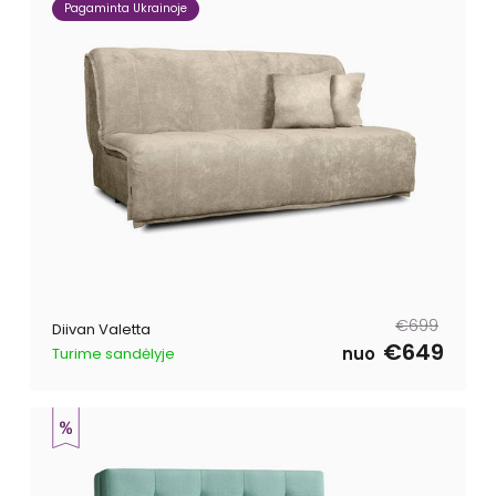
Pagaminta Ukrainoje
Tavahind
Müügihind
€699
Diivan Valetta
€649
nuo
Turime sandėlyje