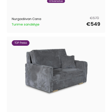
Tavahind
Müügihind
€579
Nurgadiivan Cana
€549
Turime sandėlyje
TOP Prekė