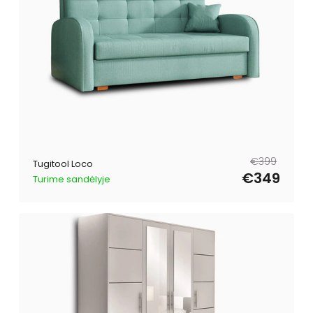
Tavahind
Müügihind
€399
Tugitool Loco
€349
Turime sandėlyje