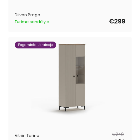
Diivan Prego
€299
Turime sandėlyje
Pagaminta Ukrainoje
Tavahind
Müügihind
€249
Vitriin Terina