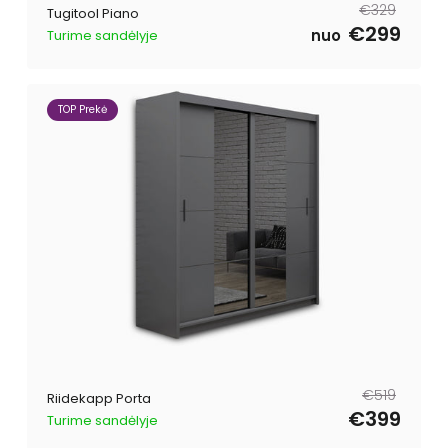
Tavahind
Müügihind
€329
Tugitool Piano
€299
nuo
Turime sandėlyje
TOP Prekė
Tavahind
Müügihind
€519
Riidekapp Porta
€399
Turime sandėlyje