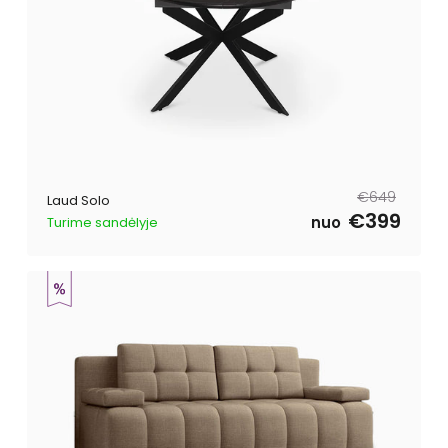
Tavahind
Müügihind
€649
Laud Solo
€399
nuo
Turime sandėlyje