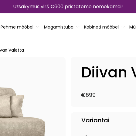
Užsakymus virš €600 pristatome nemokamai!
Pehme mööbel
Magamistuba
Kabineti mööbel
Mü
ivan Valetta
Diivan 
€699
Tavahind
Müügihind
Variantai