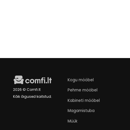
Tavahind
Müügihind
Diivan Valetta
€699
€649
nuo
Turime sandėlyje
Kogu mööbel
2026 © Comfi.lt
Pehme mööbel
Kõik õigused kaitstud.
Kabineti mööbel
Magamistuba
Müük