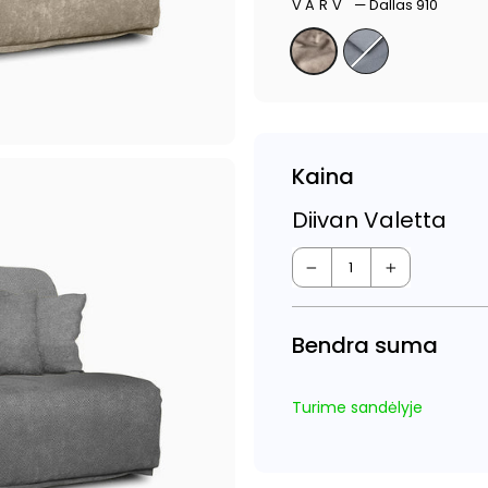
VÄRV
—
Dallas 910
Kaina
Diivan Valetta
−
+
Bendra suma
Turime sandėlyje