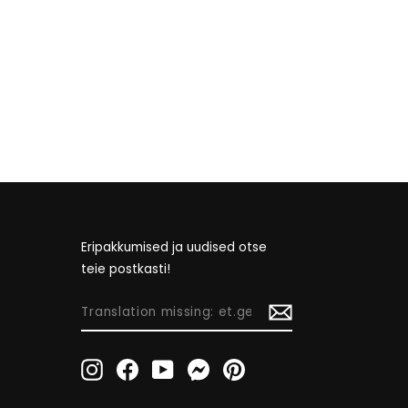
Eripakkumised ja uudised otse
teie postkasti!
TRANSLATION
MISSING:
ET.GENERAL.NEWSLETTER_FORM.NEWSLETTE
Instagram
Facebook
YouTube
Messenger
Pinterest