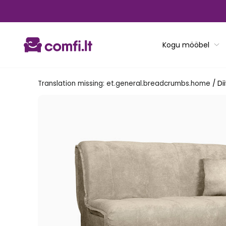
Translation
missing:
et.general.accessibility.skip_to_content
Kogu mööbel
Translation missing: et.general.breadcrumbs.home
/
Di