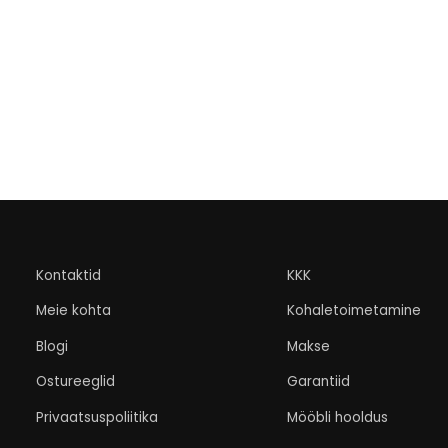
Kontaktid
KKK
Meie kohta
Kohaletoimetamine
Blogi
Makse
Ostureeglid
Garantiid
Privaatsuspoliitika
Mööbli hooldus