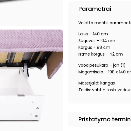
Parametrai
Valetta mööbli parameetr
Laius - 140 cm
Sügavus - 104 cm
Kõrgus - 88 cm
Istme kõrgus - 42 cm
voodipesukarp – jah (1)
Magamisala – 198 x 140 
Materjalid: kangas
Täidis: vaht + taskuvedru
Pristatymo termi