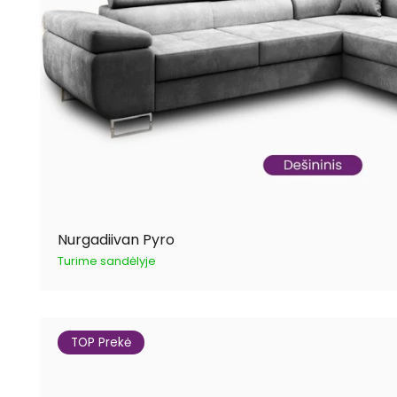
Nurgadiivan Pyro
Turime sandėlyje
TOP Prekė