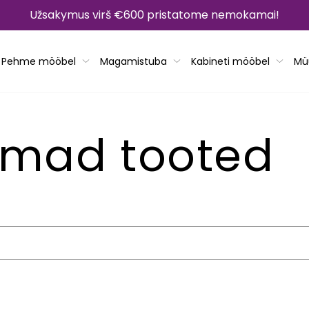
Užsakymus virš €600 pristatome nemokamai!
Pehme mööbel
Magamistuba
Kabineti mööbel
Mü
imad tooted