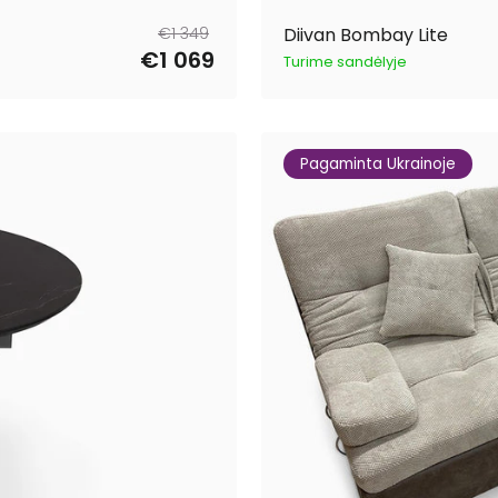
Tavahind
Müügihind
€1 349
Diivan Bombay Lite
€1 069
Turime sandėlyje
Pagaminta Ukrainoje