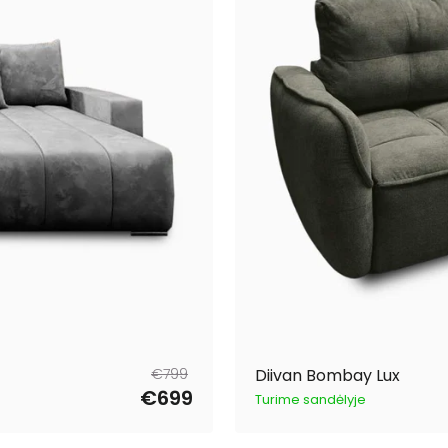
Tavahind
Müügihind
€799
Diivan Bombay Lux
€699
Turime sandėlyje