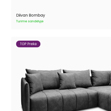
Diivan Bombay
Turime sandėlyje
TOP Prekė