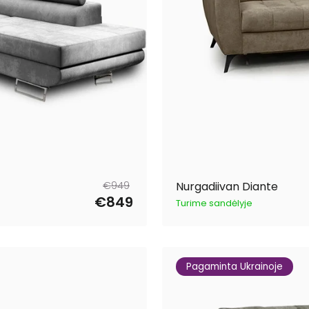
Tavahind
Müügihind
€949
Nurgadiivan Diante
€849
Turime sandėlyje
Pagaminta Ukrainoje