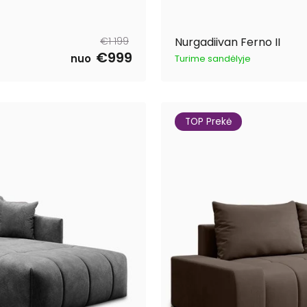
Tavahind
Müügihind
€1 199
Nurgadiivan Ferno II
€999
nuo
Turime sandėlyje
TOP Prekė