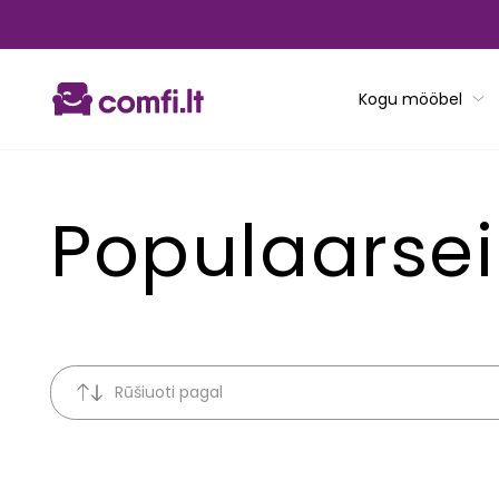
Translation
missing:
et.general.accessibility.skip_to_content
Kogu mööbel
Populaarse
Rūšiuoti pagal