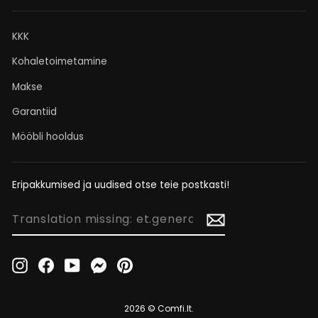
KKK
Kohaletoimetamine
Makse
Garantiid
Mööbli hooldus
Eripakkumised ja uudised otse teie postkasti!
TRANSLATION
MISSING:
ET.GENERAL.NEWSLETTER_FORM.NEWSLETTER_EMAIL
Instagram
Facebook
YouTube
Messenger
Pinterest
2026 © Comfi.lt.