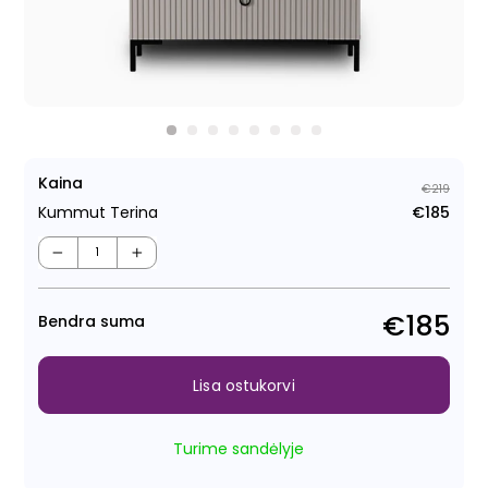
Kaina
€219
Kummut Terina
€185
Tava
Müüg
−
+
€185
Bendra suma
Lisa ostukorvi
Turime sandėlyje