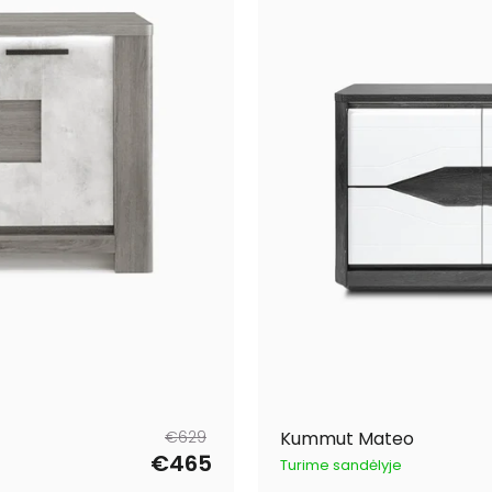
Tavahind
Müügihind
€629
Kummut Mateo
€465
Turime sandėlyje