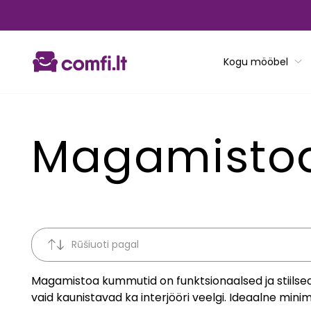
Translation
missing:
et.general.accessibility.skip_to_content
Kogu mööbel
Magamisto
Rūšiuoti pagal
Magamistoa kummutid on funktsionaalsed ja stiilsed
vaid kaunistavad ka interjööri veelgi. Ideaalne min