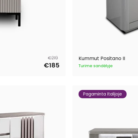
Tavahind
Müügihind
€219
Kummut Positano II
€185
Turime sandėlyje
Pagaminta Italijoje