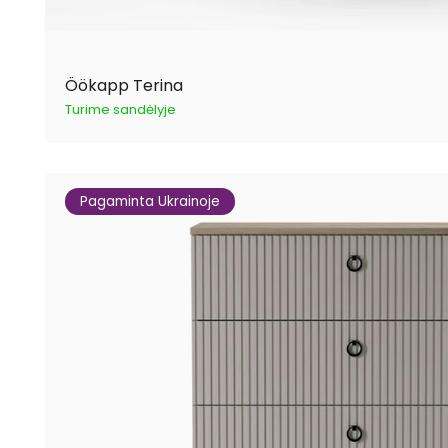
Öökapp Terina
Turime sandėlyje
Pagaminta Ukrainoje