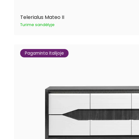
Telerialus Mateo II
Turime sandėlyje
Pagaminta Italijoje