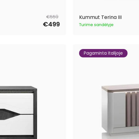
Tavahind
Müügihind
€559
Kummut Terina III
€499
Turime sandėlyje
Pagaminta Italijoje