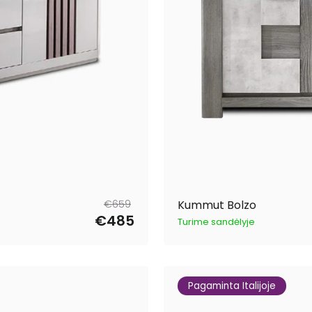
Tavahind
Müügihind
€659
Kummut Bolzo
€485
Turime sandėlyje
Pagaminta Italijoje