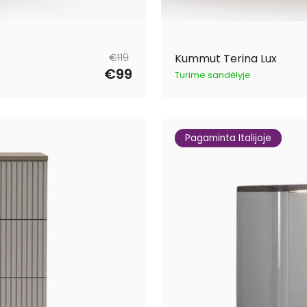
Tavahind
Müügihind
€119
Kummut Terina Lux
€99
Turime sandėlyje
Pagaminta Italijoje