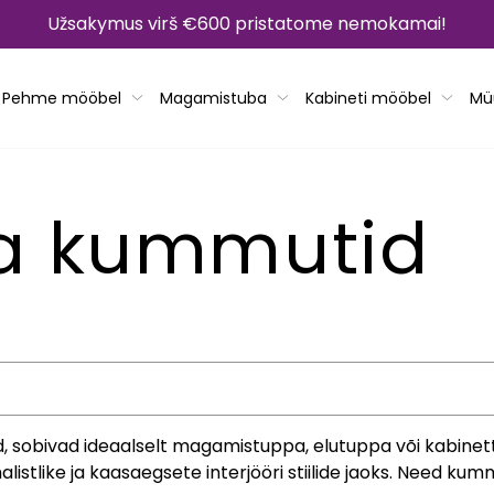
Užsakymus virš €600 pristatome nemokamai!
Pehme mööbel
Magamistuba
Kabineti mööbel
Mü
a kummutid
, sobivad ideaalselt magamistuppa, elutuppa või kabinetti
imalistlike ja kaasaegsete interjööri stiilide jaoks. Need