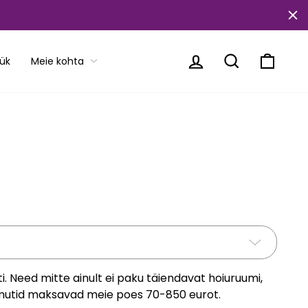
Logi sisse
Translation mi
Käru
ük
Meie kohta
. Need mitte ainult ei paku täiendavat hoiuruumi,
 kummutid maksavad meie poes 70-850 eurot.