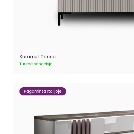
Kummut Terina
Turime sandėlyje
Pagaminta Italijoje