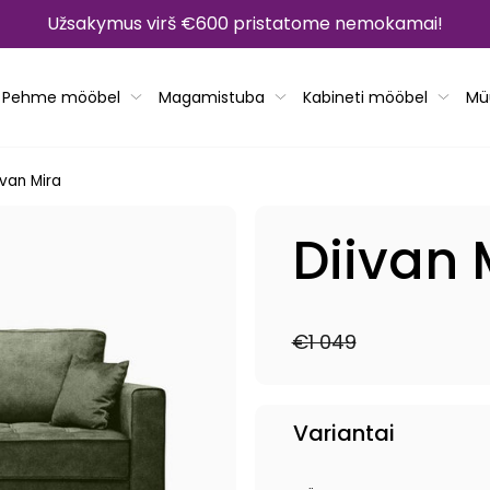
Užsakymus virš €600 pristatome nemokamai!
Pehme mööbel
Magamistuba
Kabineti mööbel
Mü
ivan Mira
Diivan 
€1 049
Tavahind
Müügihind
Variantai