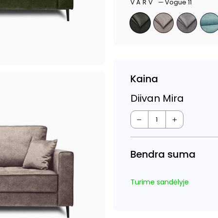
VÄRV
—
Vogue 11
Kaina
Diivan Mira
−
+
Bendra suma
Turime sandėlyje