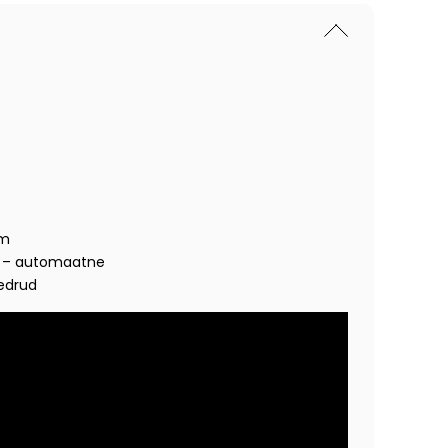
cm
 – automaatne
vedrud