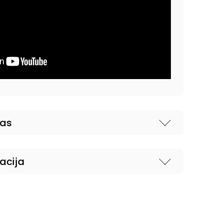
nas
acija