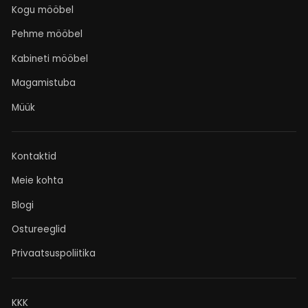
Kogu mööbel
Pehme mööbel
Kabineti mööbel
Magamistuba
Müük
Kontaktid
Meie kohta
Blogi
Ostureeglid
Privaatsuspoliitika
KKK