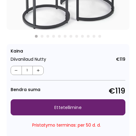
Kaina
Diivanilaud Nutty
€119
Tava
−
+
€119
Bendra suma
Ettetellimine
Pristatymo terminas: per 50 d. d.