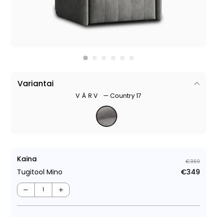
Variantai
VÄRV
—
Country 17
Kaina
€369
Tugitool Mino
€349
Tava
Müüg
−
+