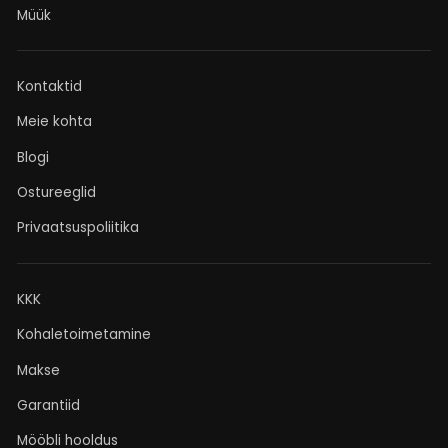
Müük
Kontaktid
Meie kohta
Blogi
Ostureeglid
Privaatsuspoliitika
KKK
Kohaletoimetamine
Makse
Garantiid
Mööbli hooldus