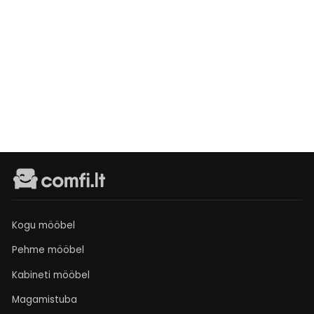
Tugitool
Mino
Tavahind
Müügihind
€369
Išankstinis
užsakymas
€349
Kogu mööbel
Pehme mööbel
Kabineti mööbel
Magamistuba