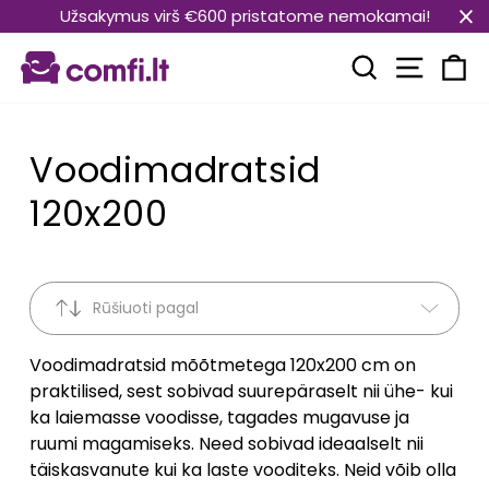
Translation
Užsakymus virš €600 pristatome nemokamai!
missing:
Transla
et.general.accessibility.skip_to_content
Translation mi
Kä
Voodimadratsid
120x200
Rūšiuoti pagal
Voodimadratsid mõõtmetega 120x200 cm on
praktilised, sest sobivad suurepäraselt nii ühe- kui
ka laiemasse voodisse, tagades mugavuse ja
ruumi magamiseks. Need sobivad ideaalselt nii
täiskasvanute kui ka laste vooditeks. Neid võib olla