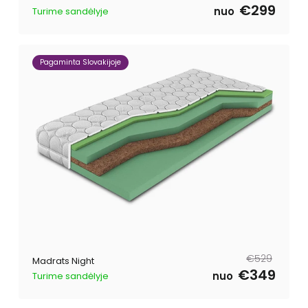
€299
nuo
Turime sandėlyje
Pagaminta Slovakijoje
Tavahind
Müügihind
€529
Madrats Night
€349
nuo
Turime sandėlyje