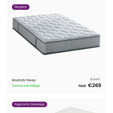
Naujiena
Tavahind
Müügihind
€449
Madrats Sleep
€269
nuo
Turime sandėlyje
Pagaminta Slovakijoje