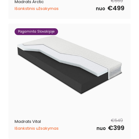
€669
Madrats Arctic
€499
nuo
Išankstinis užsakymas
Pagaminta Slovakijoje
Tavahind
Müügihind
€549
Madrats Vital
€399
nuo
Išankstinis užsakymas