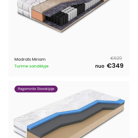
Tavahind
Müügihind
€529
Madrats Miriam
€349
nuo
Turime sandėlyje
Pagaminta Slovakijoje