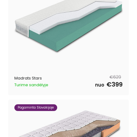
Tavahind
Müügihind
€629
Madrats Stars
€399
nuo
Turime sandėlyje
Pagaminta Slovakijoje