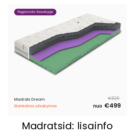
Pagaminta Slovakijoje
Tavahind
Müügihind
€629
Madrats Dream
€499
nuo
Išankstinis užsakymas
Madratsid: lisainfo