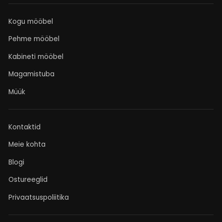
Kogu mööbel
Pehme mööbel
Kabineti mööbel
Magamistuba
Müük
Kontaktid
Meie kohta
Blogi
Ostureeglid
Privaatsuspoliitika