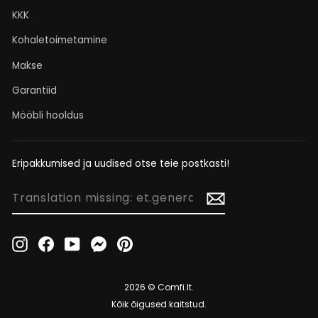
KKK
Kohaletoimetamine
Makse
Garantiid
Mööbli hooldus
Eripakkumised ja uudised otse teie postkasti!
TRANSLATION
MISSING:
ET.GENERAL.NEWSLETTER_FORM.NEWSLETTER_EMAIL
Instagram
Facebook
YouTube
Messenger
Pinterest
2026 © Comfi.lt.
Kõik õigused kaitstud.