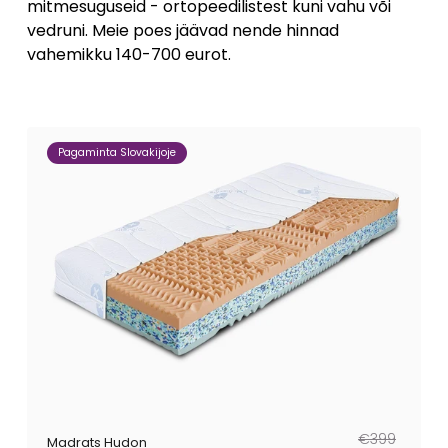
mitmesuguseid - ortopeedilistest kuni vahu või
vedruni. Meie poes jäävad nende hinnad
vahemikku 140-700 eurot.
Pagaminta Slovakijoje
Tavahind
Müügihind
€399
Madrats Hudon