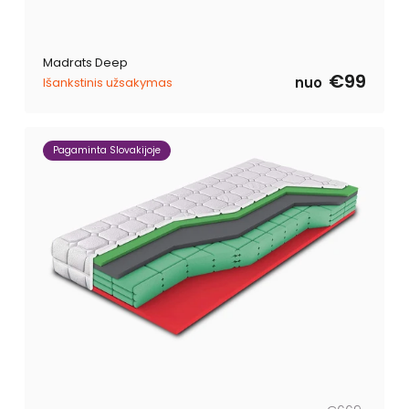
Madrats Deep
€99
nuo
Išankstinis užsakymas
Pagaminta Slovakijoje
Tavahind
Müügihind