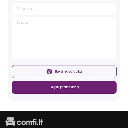
Įkelti nuotrauką
Siųsti pranešimą