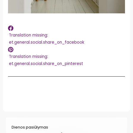
Trans
Translation missing:
missi
et.general.social.share_on_facebook
et.ge
Tra
Translation missing:
mis
et.general.social.share_on_pinterest
et.
Dienos pasiūlymas
Di