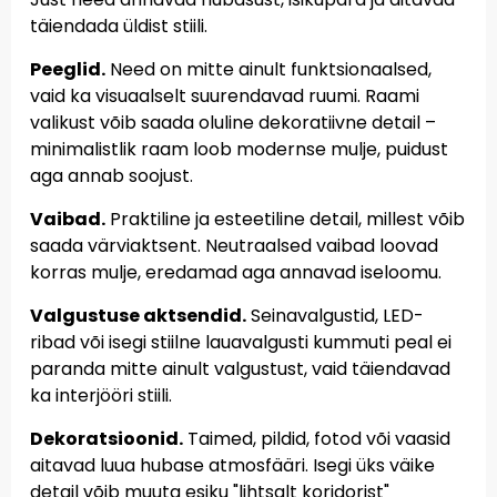
täiendada üldist stiili.
Peeglid.
Need on mitte ainult funktsionaalsed,
vaid ka visuaalselt suurendavad ruumi. Raami
valikust võib saada oluline dekoratiivne detail –
minimalistlik raam loob modernse mulje, puidust
aga annab soojust.
Vaibad.
Praktiline ja esteetiline detail, millest võib
saada värviaktsent. Neutraalsed vaibad loovad
korras mulje, eredamad aga annavad iseloomu.
Valgustuse aktsendid.
Seinavalgustid, LED-
ribad või isegi stiilne lauavalgusti kummuti peal ei
paranda mitte ainult valgustust, vaid täiendavad
ka interjööri stiili.
Dekoratsioonid.
Taimed, pildid, fotod või vaasid
aitavad luua hubase atmosfääri. Isegi üks väike
detail võib muuta esiku "lihtsalt koridorist"