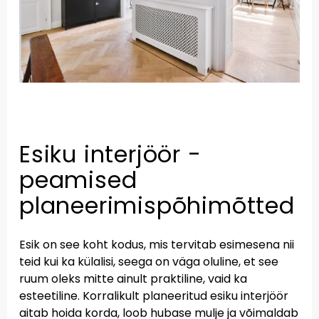
Esiku interjöör -
peamised
planeerimispõhimõtted
Esik on see koht kodus, mis tervitab esimesena nii
teid kui ka külalisi, seega on väga oluline, et see
ruum oleks mitte ainult praktiline, vaid ka
esteetiline. Korralikult planeeritud esiku interjöör
aitab hoida korda, loob hubase mulje ja võimaldab