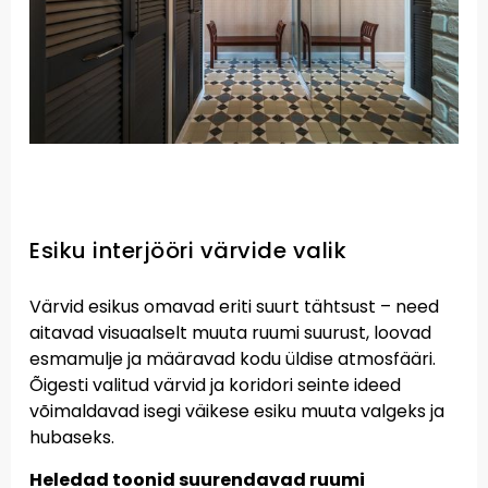
Esiku interjööri värvide valik
Värvid esikus omavad eriti suurt tähtsust – need
aitavad visuaalselt muuta ruumi suurust, loovad
esmamulje ja määravad kodu üldise atmosfääri.
Õigesti valitud värvid ja koridori seinte ideed
võimaldavad isegi väikese esiku muuta valgeks ja
hubaseks.
Heledad toonid suurendavad ruumi