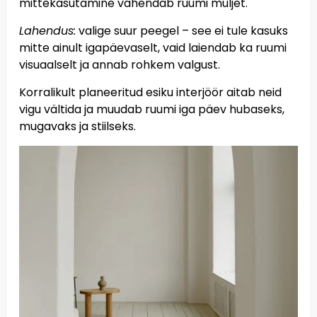
mittekasutamine vähendab ruumi muljet.
Lahendus:
valige suur peegel – see ei tule kasuks
mitte ainult igapäevaselt, vaid laiendab ka ruumi
visuaalselt ja annab rohkem valgust.
Korralikult planeeritud esiku interjöör aitab neid
vigu vältida ja muudab ruumi iga päev hubaseks,
mugavaks ja stiilseks.