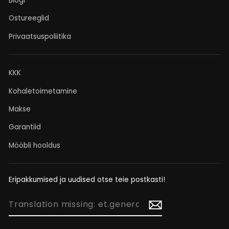
Blogi
Ostureeglid
Privaatsuspoliitika
KKK
Kohaletoimetamine
Makse
Garantiid
Mööbli hooldus
Eripakkumised ja uudised otse teie postkasti!
TRANSLATION
MISSING:
ET.GENERAL.NEWSLETTER_FORM.NEWSLETTER_EMAIL