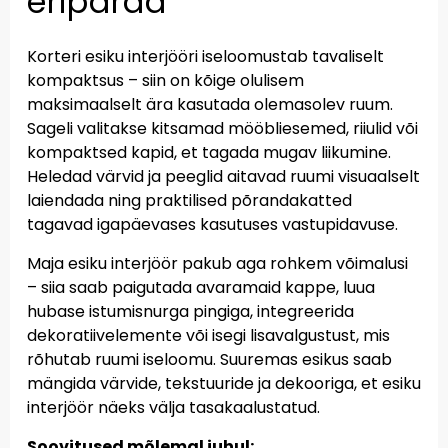
eripärad
Korteri esiku interjööri iseloomustab tavaliselt
kompaktsus – siin on kõige olulisem
maksimaalselt ära kasutada olemasolev ruum.
Sageli valitakse kitsamad mööbliesemed, riiulid või
kompaktsed kapid, et tagada mugav liikumine.
Heledad värvid ja peeglid aitavad ruumi visuaalselt
laiendada ning praktilised põrandakatted
tagavad igapäevases kasutuses vastupidavuse.
Maja esiku interjöör pakub aga rohkem võimalusi
– siia saab paigutada avaramaid kappe, luua
hubase istumisnurga pingiga, integreerida
dekoratiivelemente või isegi lisavalgustust, mis
rõhutab ruumi iseloomu. Suuremas esikus saab
mängida värvide, tekstuuride ja dekooriga, et esiku
interjöör näeks välja tasakaalustatud.
Soovitused mõlemal juhul: