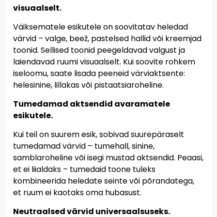
visuaalselt.
Väiksematele esikutele on soovitatav heledad
värvid – valge, beež, pastelsed hallid või kreemjad
toonid. Sellised toonid peegeldavad valgust ja
laiendavad ruumi visuaalselt. Kui soovite rohkem
iseloomu, saate lisada peeneid värviaktsente:
helesinine, lillakas või pistaatsiaroheline.
Tumedamad aktsendid avaramatele
esikutele.
Kui teil on suurem esik, sobivad suurepäraselt
tumedamad värvid – tumehall, sinine,
samblaroheline või isegi mustad aktsendid. Peaasi,
et ei liialdaks – tumedaid toone tuleks
kombineerida heledate seinte või põrandatega,
et ruum ei kaotaks oma hubasust.
Neutraalsed värvid universaalsuseks.