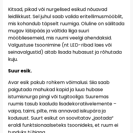
Kitsad, pikad või nurgelised esikud nõuavad
leidlikkust. Sel juhul saab valida eritellimusmööblit,
mis kohandub täpselt ruumiga. Oluline on säilitada
mugav läbipääs ja vältida liiga suuri
mööbliesemeid, mis ruumi veelgi ahendaksid.
Valgustuse tsoonimine (nt LED-ribad laes või
seinavalgustid) aitab lisada hubasust ja rõhutada
kuju.
Suur esik.
Avar esik pakub rohkem võimalusi. Siia saab
paigutada mahukad kapid ja luua hubase
istumisnurga pingi või tugitooliga. Suuremas
ruumis tasub kaaluda lisadekoratiivelemente –
vaipa, taimi, pilte, mis annavad isikupära ja
kodusust. Suurt esikut on soovitatav „jaotada“
eraldi funktsionaalseteks tsoonideks, et ruum ei
tunduks tühjana.