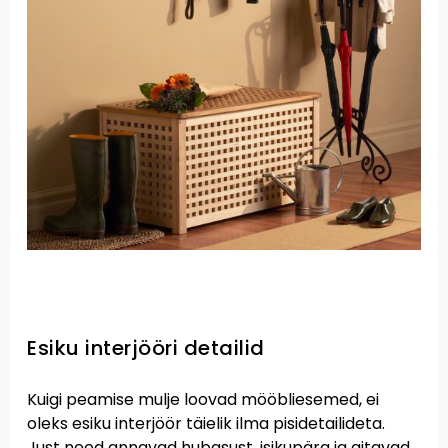
Esiku interjööri detailid
Kuigi peamise mulje loovad mööbliesemed, ei
oleks esiku interjöör täielik ilma pisidetailideta.
Just need annavad hubasust, isikupära ja aitavad