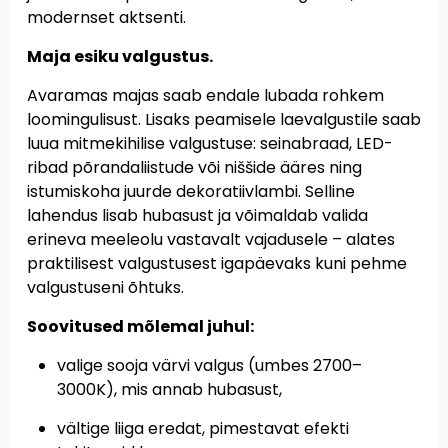
modernset aktsenti.
Maja esiku valgustus.
Avaramas majas saab endale lubada rohkem
loomingulisust. Lisaks peamisele laevalgustile saab
luua mitmekihilise valgustuse: seinabraad, LED-
ribad põrandaliistude või niššide ääres ning
istumiskoha juurde dekoratiivlambi. Selline
lahendus lisab hubasust ja võimaldab valida
erineva meeleolu vastavalt vajadusele – alates
praktilisest valgustusest igapäevaks kuni pehme
valgustuseni õhtuks.
Soovitused mõlemal juhul:
valige sooja värvi valgus (umbes 2700–
3000K), mis annab hubasust,
vältige liiga eredat, pimestavat efekti