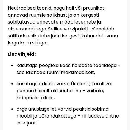
Neutraalsed toonid, nagu hall või pruunikas,
annavad ruumile soliidsust ja on kergesti
sobitatavad erinevate mööbliesemete ja
aksessuaaridega. Selline värvipalett võimaldab
säilitada esiku interjööri kergesti kohandatavana
kogu kodu stiiliga.
Lisavihjeid:
kasutage peegleid koos heledate toonidega –
see laiendab ruumi maksimaalselt,
kasutage erksaid värve (kollane, korall või
punane) ainult aktsentidena – vaibale,
riidepuule, pildile,
ärge unustage, et värvid peaksid sobima
mööbli ja põrandakattega – nii luuakse ühtne
interjöör.