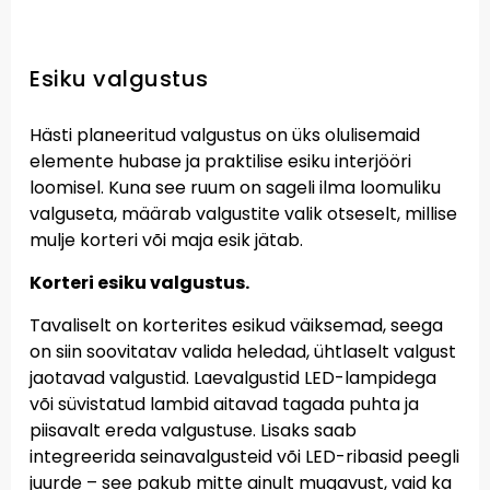
Esiku valgustus
Hästi planeeritud valgustus on üks olulisemaid
elemente hubase ja praktilise esiku interjööri
loomisel. Kuna see ruum on sageli ilma loomuliku
valguseta, määrab valgustite valik otseselt, millise
mulje korteri või maja esik jätab.
Korteri esiku valgustus.
Tavaliselt on korterites esikud väiksemad, seega
on siin soovitatav valida heledad, ühtlaselt valgust
jaotavad valgustid. Laevalgustid LED-lampidega
või süvistatud lambid aitavad tagada puhta ja
piisavalt ereda valgustuse. Lisaks saab
integreerida seinavalgusteid või LED-ribasid peegli
juurde – see pakub mitte ainult mugavust, vaid ka