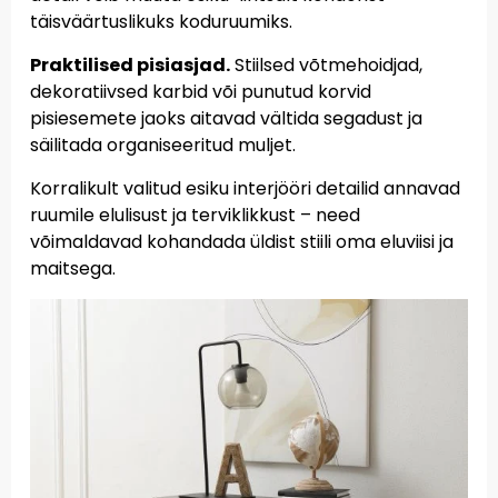
täisväärtuslikuks koduruumiks.
Praktilised pisiasjad.
Stiilsed võtmehoidjad,
dekoratiivsed karbid või punutud korvid
pisiesemete jaoks aitavad vältida segadust ja
säilitada organiseeritud muljet.
Korralikult valitud esiku interjööri detailid annavad
ruumile elulisust ja terviklikkust – need
võimaldavad kohandada üldist stiili oma eluviisi ja
maitsega.