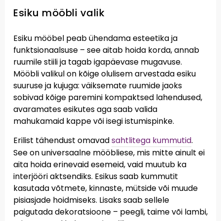
Esiku mööbli valik
Esiku mööbel peab ühendama esteetika ja
funktsionaalsuse – see aitab hoida korda, annab
ruumile stiili ja tagab igapäevase mugavuse.
Mööbli valikul on kõige olulisem arvestada esiku
suuruse ja kujuga: väiksemate ruumide jaoks
sobivad kõige paremini kompaktsed lahendused,
avaramates esikutes aga saab valida
mahukamaid kappe või isegi istumispinke.
Erilist tähendust omavad
sahtlitega kummutid
.
See on universaalne mööbliese, mis mitte ainult ei
aita hoida erinevaid esemeid, vaid muutub ka
interjööri aktsendiks. Esikus saab kummutit
kasutada võtmete, kinnaste, mütside või muude
pisiasjade hoidmiseks. Lisaks saab sellele
paigutada dekoratsioone – peegli, taime või lambi,