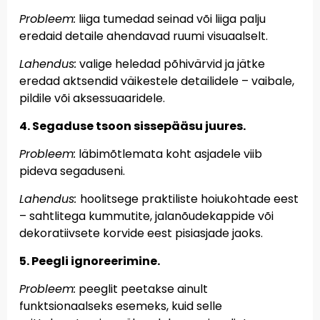
Probleem:
liiga tumedad seinad või liiga palju
eredaid detaile ahendavad ruumi visuaalselt.
Lahendus:
valige heledad põhivärvid ja jätke
eredad aktsendid väikestele detailidele – vaibale,
pildile või aksessuaaridele.
4. Segaduse tsoon sissepääsu juures.
Probleem:
läbimõtlemata koht asjadele viib
pideva segaduseni.
Lahendus:
hoolitsege praktiliste hoiukohtade eest
– sahtlitega kummutite, jalanõudekappide või
dekoratiivsete korvide eest pisiasjade jaoks.
5. Peegli ignoreerimine.
Probleem:
peeglit peetakse ainult
funktsionaalseks esemeks, kuid selle