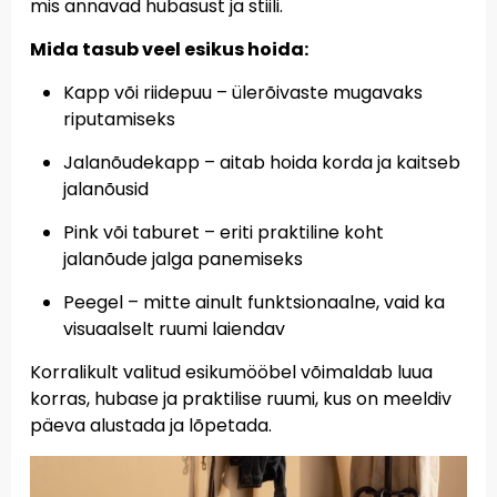
mis annavad hubasust ja stiili.
Mida tasub veel esikus hoida:
Kapp või riidepuu
– ülerõivaste mugavaks
riputamiseks
Jalanõudekapp
– aitab hoida korda ja kaitseb
jalanõusid
Pink või taburet
– eriti praktiline koht
jalanõude jalga panemiseks
Peegel
– mitte ainult funktsionaalne, vaid ka
visuaalselt ruumi laiendav
Korralikult valitud esikumööbel võimaldab luua
korras, hubase ja praktilise ruumi, kus on meeldiv
päeva alustada ja lõpetada.