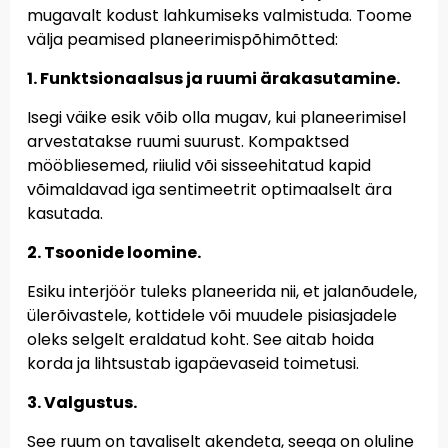
mugavalt kodust lahkumiseks valmistuda. Toome
välja peamised planeerimispõhimõtted:
1. Funktsionaalsus ja ruumi ärakasutamine.
Isegi väike esik võib olla mugav, kui planeerimisel
arvestatakse ruumi suurust. Kompaktsed
mööbliesemed, riiulid või sisseehitatud kapid
võimaldavad iga sentimeetrit optimaalselt ära
kasutada.
2. Tsoonide loomine.
Esiku interjöör tuleks planeerida nii, et jalanõudele,
ülerõivastele, kottidele või muudele pisiasjadele
oleks selgelt eraldatud koht. See aitab hoida
korda ja lihtsustab igapäevaseid toimetusi.
3. Valgustus.
See ruum on tavaliselt akendeta, seega on oluline