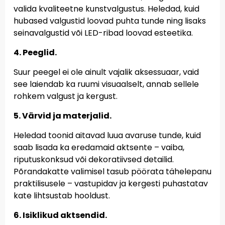
valida kvaliteetne kunstvalgustus. Heledad, kuid
hubased valgustid loovad puhta tunde ning lisaks
seinavalgustid või LED-ribad loovad esteetika.
4. Peeglid.
Suur peegel ei ole ainult vajalik aksessuaar, vaid
see laiendab ka ruumi visuaalselt, annab sellele
rohkem valgust ja kergust.
5. Värvid ja materjalid.
Heledad toonid aitavad luua avaruse tunde, kuid
saab lisada ka eredamaid aktsente – vaiba,
riputuskonksud või dekoratiivsed detailid.
Põrandakatte valimisel tasub pöörata tähelepanu
praktilisusele – vastupidav ja kergesti puhastatav
kate lihtsustab hooldust.
6. Isiklikud aktsendid.