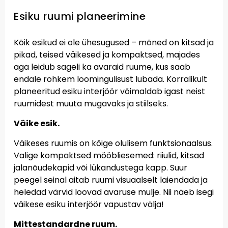
Esiku ruumi planeerimine
Kõik esikud ei ole ühesugused – mõned on kitsad ja
pikad, teised väikesed ja kompaktsed, majades
aga leidub sageli ka avaraid ruume, kus saab
endale rohkem loomingulisust lubada. Korralikult
planeeritud esiku interjöör võimaldab igast neist
ruumidest muuta mugavaks ja stiilseks.
Väike esik.
Väikeses ruumis on kõige olulisem funktsionaalsus.
Valige kompaktsed mööbliesemed: riiulid, kitsad
jalanõudekapid või lükandustega kapp. Suur
peegel seinal aitab ruumi visuaalselt laiendada ja
heledad värvid loovad avaruse mulje. Nii näeb isegi
väikese esiku interjöör vapustav välja!
Mittestandardne ruum.