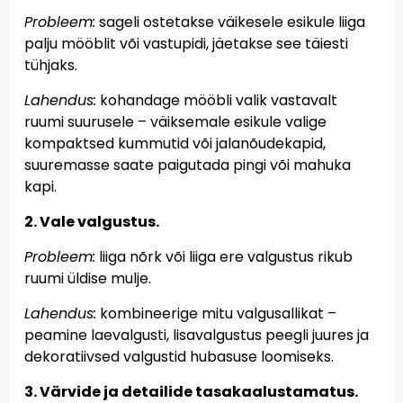
Probleem:
sageli ostetakse väikesele esikule liiga
palju mööblit või vastupidi, jäetakse see täiesti
tühjaks.
Lahendus:
kohandage mööbli valik vastavalt
ruumi suurusele – väiksemale esikule valige
kompaktsed kummutid või jalanõudekapid,
suuremasse saate paigutada pingi või mahuka
kapi.
2. Vale valgustus.
Probleem:
liiga nõrk või liiga ere valgustus rikub
ruumi üldise mulje.
Lahendus:
kombineerige mitu valgusallikat –
peamine laevalgusti, lisavalgustus peegli juures ja
dekoratiivsed valgustid hubasuse loomiseks.
3. Värvide ja detailide tasakaalustamatus.