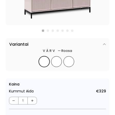
Variantai
VÄRV
—
Roosa
Kaina
Kummut Aida
€329
Tava
−
+