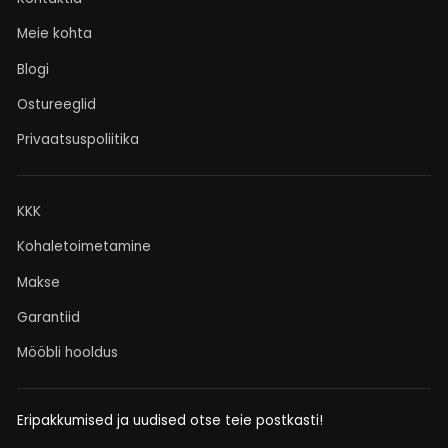
Meie kohta
Blogi
Ostureeglid
Privaatsuspoliitika
KKK
Kohaletoimetamine
Makse
Garantiid
Mööbli hooldus
Eripakkumised ja uudised otse teie postkasti!