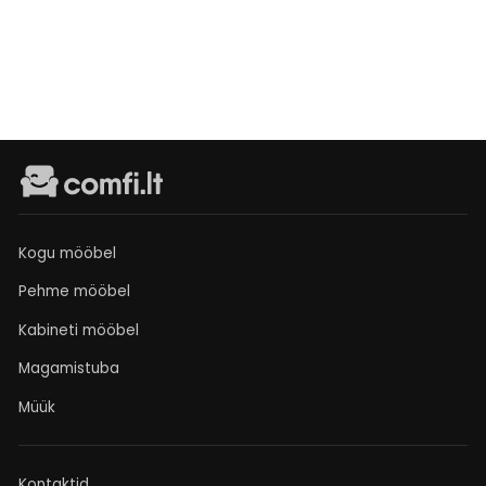
Išankstinis
užsakymas
€329
Kogu mööbel
Pehme mööbel
Kabineti mööbel
Magamistuba
Müük
Kontaktid