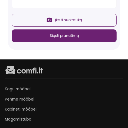
Įkelti nuotrauką
Siųsti pranešimą
Kogu mööbel
Pehme mööbel
Kabineti mööbel
Magamistuba