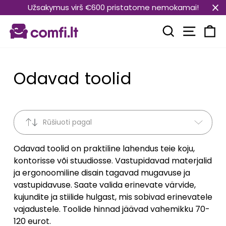
Translation
Užsakymus virš €600 pristatome nemokamai!
missing:
Transla
et.general.accessibility.skip_to_content
Translation mi
Kä
Odavad toolid
Rūšiuoti pagal
Odavad toolid on praktiline lahendus teie koju,
kontorisse või stuudiosse. Vastupidavad materjalid
ja ergonoomiline disain tagavad mugavuse ja
vastupidavuse. Saate valida erinevate värvide,
kujundite ja stiilide hulgast, mis sobivad erinevatele
vajadustele. Toolide hinnad jäävad vahemikku 70-
120 eurot.