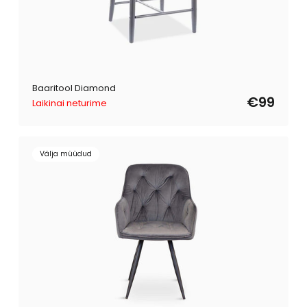
Baaritool Diamond
€99
Laikinai neturime
Välja müüdud