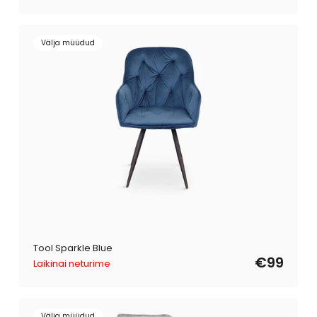
Välja müüdud
Tool Sparkle Blue
€99
Laikinai neturime
Välja müüdud