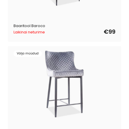
Baaritool Baroco
€99
Laikinai neturime
Välja müüdud