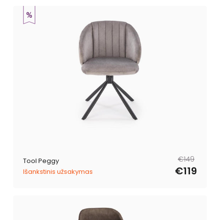
Tavahind
Müügihind
€149
Tool Peggy
€119
Išankstinis užsakymas