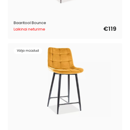
Baaritool Bounce
€119
Laikinai neturime
Välja müüdud