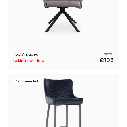
Tavahind
Müügihind
€119
Tool Amadea
€105
Laikinai neturime
Välja müüdud