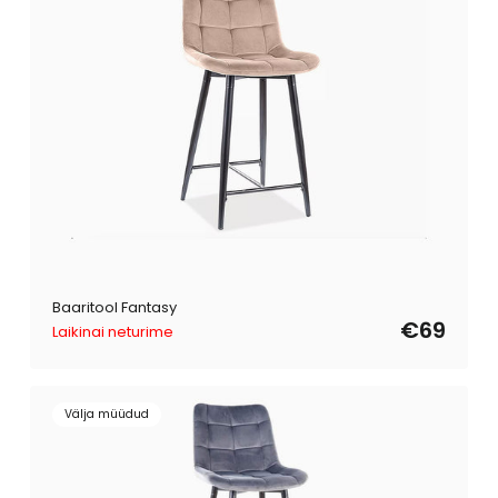
Baaritool Fantasy
€69
Laikinai neturime
Välja müüdud