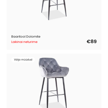
Baaritool Dolomite
€89
Laikinai neturime
Välja müüdud