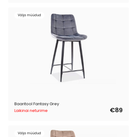
Välja müüdud
Baaritool Fantasy Grey
€89
Laikinai neturime
Välja müüdud