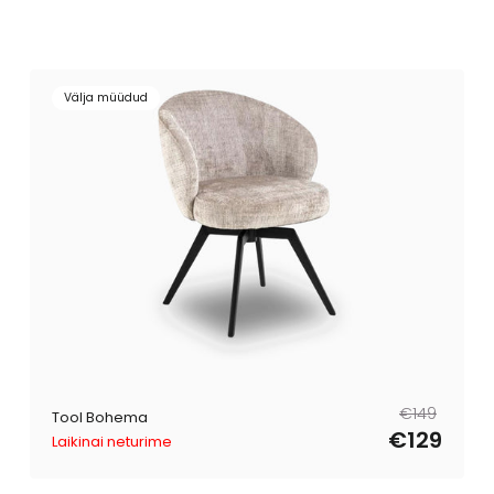
Välja müüdud
Tavahind
Müügihind
€149
Tool Bohema
€129
Laikinai neturime