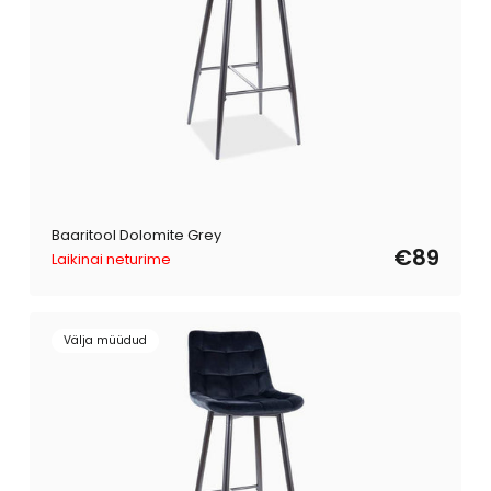
Baaritool Dolomite Grey
€89
Laikinai neturime
Välja müüdud