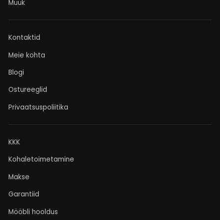
Müük
Kontaktid
Meie kohta
Blogi
Ostureeglid
Privaatsuspoliitika
KKK
Kohaletoimetamine
Makse
Garantiid
Mööbli hooldus