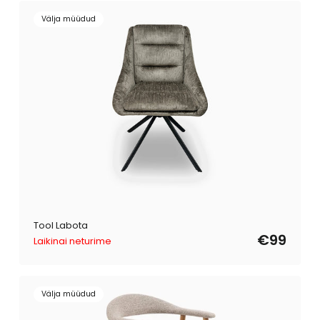
Välja müüdud
Tool Labota
€99
Laikinai neturime
Välja müüdud