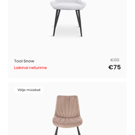
Tavahind
Müügihind
€99
Tool Snow
€75
Laikinai neturime
Välja müüdud