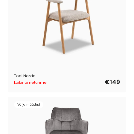
Tool Norde
€149
Laikinai neturime
Välja müüdud