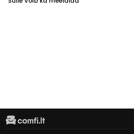
Sulle võib ka meeldida
Välja müüdud
Baaritool
Baroco
Laikinai
neturime
€99