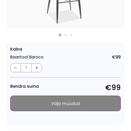
Kaina
Baaritool Baroco
€99
Tava
−
+
€99
Bendra suma
Välja müüdud