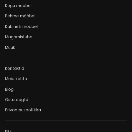
Kogu mööbel
Pehme mööbel
Kabineti mööbel
Magamistuba
Müük
Kontaktid
Meie kohta
Blogi
Ostureeglid
Privaatsuspoliitika
KKK