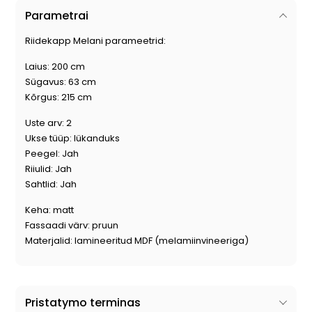
Parametrai
Riidekapp Melani parameetrid:
Laius: 200 cm
Sügavus: 63 cm
Kõrgus: 215 cm
Uste arv: 2
Ukse tüüp: lükanduks
Peegel: Jah
Riiulid: Jah
Sahtlid: Jah
Keha: matt
Fassaadi värv: pruun
Materjalid: lamineeritud MDF (melamiinvineeriga)
Pristatymo terminas