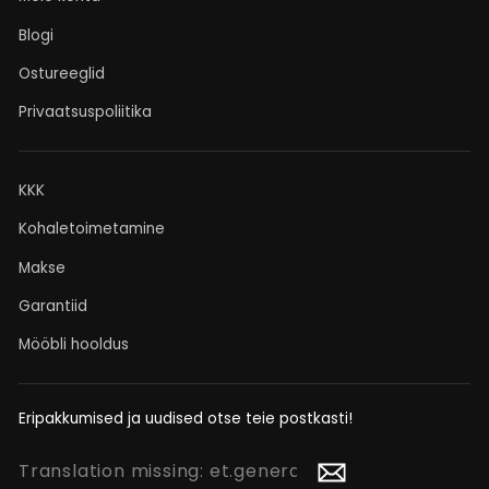
Blogi
Ostureeglid
Privaatsuspoliitika
KKK
Kohaletoimetamine
Makse
Garantiid
Mööbli hooldus
Eripakkumised ja uudised otse teie postkasti!
TRANSLATION
MISSING: