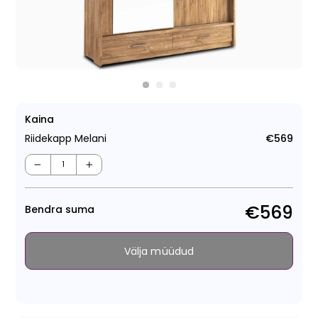
Kaina
Riidekapp Melani
€569
Tava
−
+
€569
Bendra suma
Välja müüdud