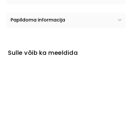
Papildoma informacija
Sulle võib ka meeldida
Välja müüdud
Riidekap
p Melani
Laikinai
neturime
€569