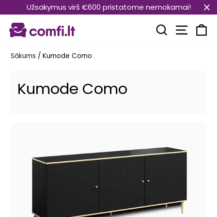
Pāriet
Užsakymus virš €600 pristatome nemokamai!
uz
Vietnes
saturu
Meklēt
Ra
Sākums
/
Kumode Como
Kumode Como