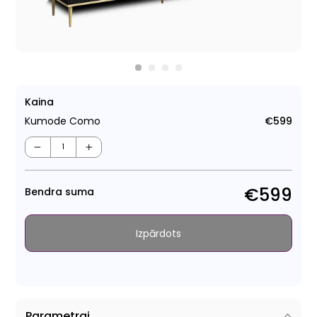
Kaina
Kumode Como
€599
Para
cen
−
+
€599
Bendra suma
Izpārdots
Parametrai