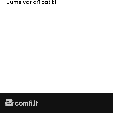
Jums var arī patikt
Izpārdots
Kumode
Como
Laikinai
neturime
€599