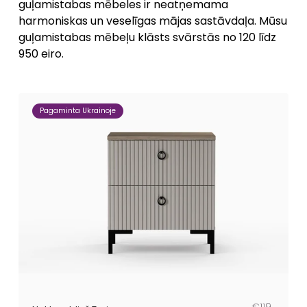
guļamistabas mēbeles ir neatņemama
harmoniskas un veselīgas mājas sastāvdaļa. Mūsu
guļamistabas mēbeļu klāsts svārstās no 120 līdz
950 eiro.
Pagaminta Ukrainoje
Parastā
Pārdošanas
€119