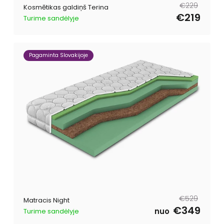
Parastā
Pārdošanas
€229
Kosmētikas galdiņš Terina
cena
cena
€219
Turime sandėlyje
Pagaminta Slovakijoje
Parastā
Pārdošanas
€529
Matracis Night
cena
cena
€349
nuo
Turime sandėlyje