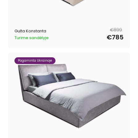
Parastā
Pārdošanas
€899
Gulta Konstanta
cena
cena
€785
Turime sandėlyje
Pagaminta Ukrainoje