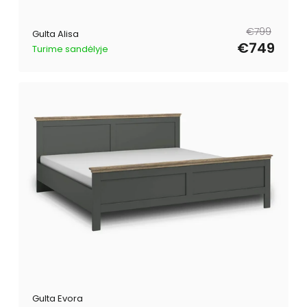
Parastā
Pārdošanas
€799
Gulta Alisa
cena
cena
€749
Turime sandėlyje
Gulta Evora