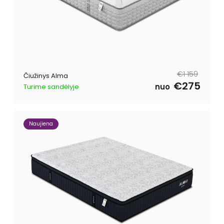
Parastā
Pārdošanas
€1 159
Čiužinys Alma
cena
cena
€275
nuo
Turime sandėlyje
Naujiena