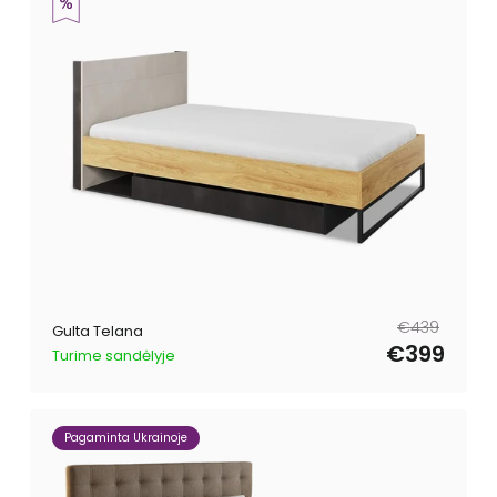
Parastā
Pārdošanas
€439
Gulta Telana
cena
cena
€399
Turime sandėlyje
Pagaminta Ukrainoje