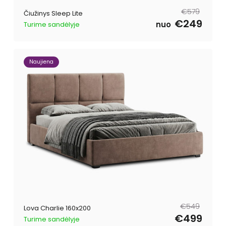
Parastā
Pārdošanas
€579
Čiužinys Sleep Lite
cena
cena
€249
nuo
Turime sandėlyje
Naujiena
Parastā
Pārdošanas
€549
Lova Charlie 160x200
cena
cena
€499
Turime sandėlyje