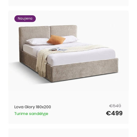
Naujiena
Parastā
Pārdošanas
€549
Lova Glory 180x200
cena
cena
€499
Turime sandėlyje