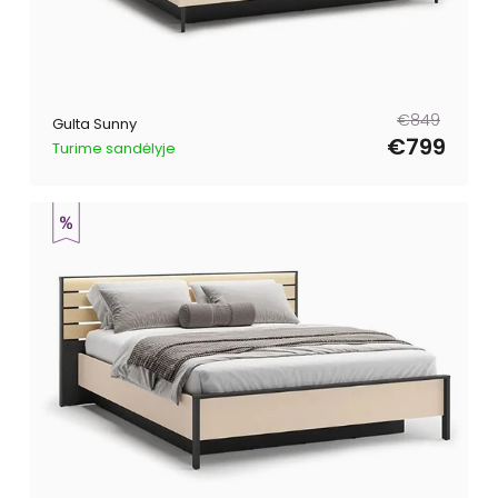
Parastā
Pārdošanas
€849
Gulta Sunny
cena
cena
€799
Turime sandėlyje