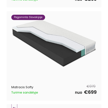
Pagaminta Slovakijoje
Parastā
Pārdošanas
€979
Matracis Softy
cena
cena
€699
nuo
Turime sandėlyje