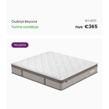
Parastā
Pārdošanas
€1 499
Čiužinys Beyond
cena
cena
€365
nuo
Turime sandėlyje
Naujiena