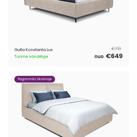
Parastā
Pārdošanas
€719
Gulta Konstanta Lux
cena
cena
€649
nuo
Turime sandėlyje
Pagaminta Ukrainoje