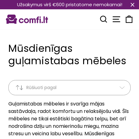
Pāriet
Užsakymus virš €600 pristatome nemokamai!
uz
Vietnes
saturu
Meklēt
Ra
Mūsdienīgas
guļamistabas mēbeles
Rūšiuoti pagal
Guļamistabas mēbeles ir svarīga mājas
sastāvdaļa, radot komfortu un relaksējošu vidi. Šīs
mēbeles ne tikai estētiski bagātina telpu, bet arī
nodrošina dziļu un nomierinošu miegu, mazina
stresu un veicina labu veselību. Mūsdienīgas