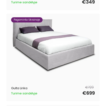
€349
Turime sandėlyje
Pagaminta Ukrainoje
Parastā
Pārdošanas
€729
Gulta Lirika
cena
cena
€699
Turime sandėlyje