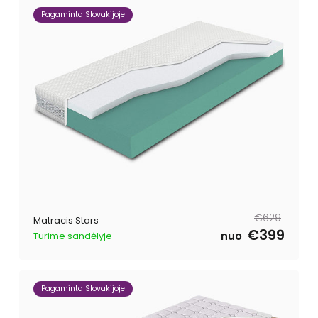
Pagaminta Slovakijoje
Parastā
Pārdošanas
€629
Matracis Stars
cena
cena
€399
nuo
Turime sandėlyje
Pagaminta Slovakijoje