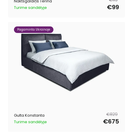
Naktsgaldiņš Terina
cena
cena
€99
Turime sandėlyje
Pagaminta Ukrainoje
Parastā
Pārdošanas
€829
Gulta Konstanta
cena
cena
€675
Turime sandėlyje