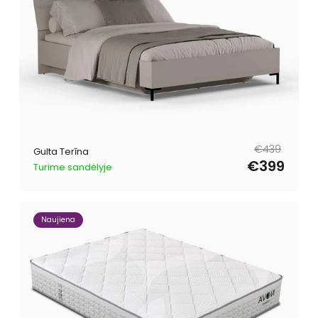
Parastā
Pārdošanas
€439
Gulta Terīna
cena
cena
€399
Turime sandėlyje
Naujiena