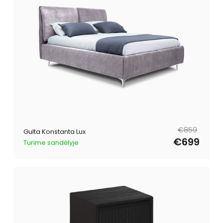
Parastā
Pārdošanas
€859
Gulta Konstanta Lux
cena
cena
€699
Turime sandėlyje