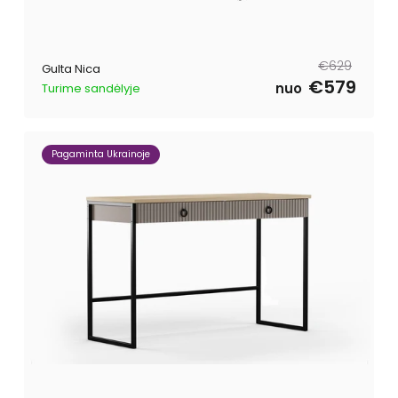
Parastā
Pārdošanas
€629
Gulta Nica
cena
cena
€579
nuo
Turime sandėlyje
Pagaminta Ukrainoje