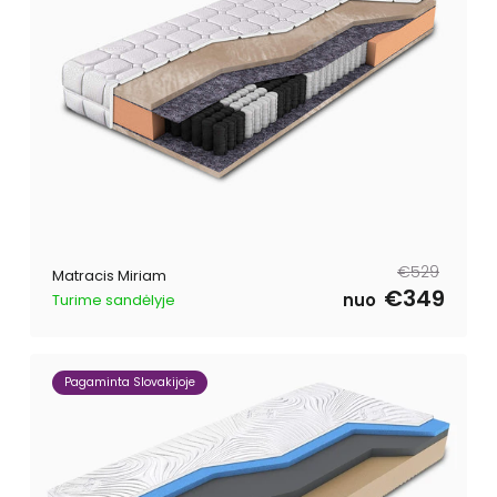
Parastā
Pārdošanas
€529
Matracis Miriam
cena
cena
€349
nuo
Turime sandėlyje
Pagaminta Slovakijoje