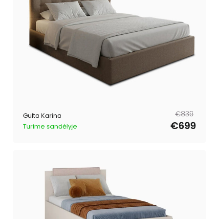
Parastā
Pārdošanas
€839
Gulta Karina
cena
cena
€699
Turime sandėlyje