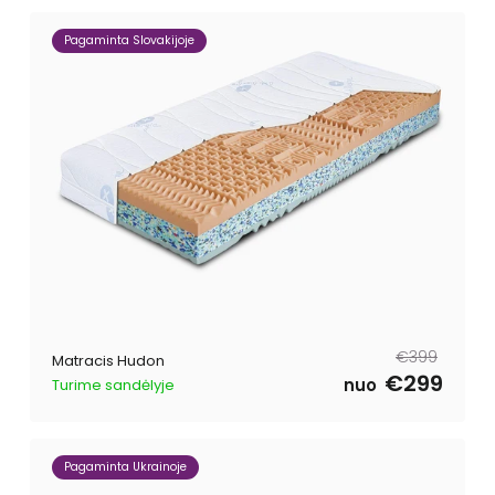
Pagaminta Slovakijoje
Parastā
Pārdošanas
€399
Matracis Hudon
cena
cena
€299
nuo
Turime sandėlyje
Pagaminta Ukrainoje