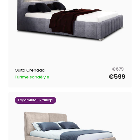
Parastā
Pārdošanas
€679
Gulta Grenada
cena
cena
€599
Turime sandėlyje
Pagaminta Ukrainoje