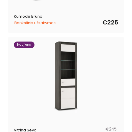
Kumode Bruno
€225
Išankstinis užsakymas
Naujiena
Parastā
Pārdošanas
€245
Vitrīna Sevo