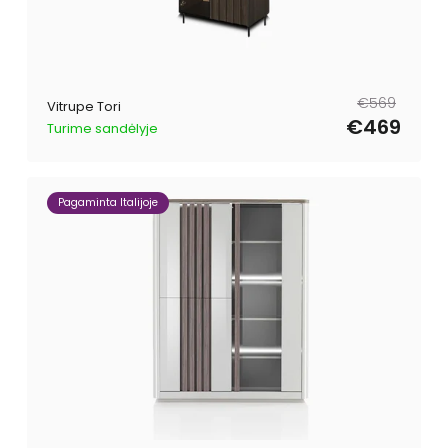
Parastā
Pārdošanas
€569
Vitrupe Tori
cena
cena
€469
Turime sandėlyje
Pagaminta Italijoje