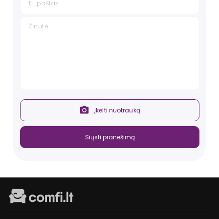
Įkelti nuotrauką
Siųsti pranešimą