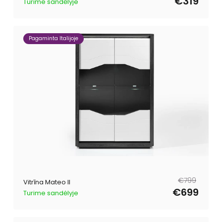
€319
Turime sandėlyje
Pagaminta Italijoje
Parastā
Pārdošanas
€799
Vitrīna Mateo II
cena
cena
€699
Turime sandėlyje