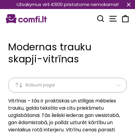
Pāriet
Užsakymus virš €600 pristatome nemokamai!
uz
Vietnes
saturu
Meklēt
Ra
Modernas trauku
skapji-vitrīnas
Rūšiuoti pagal
Vitrīnas – tās ir praktiskas un stilīgas mēbeles
trauku, galda tekstila vai citu priekšmetu
uzglabāšanai. Tās lieliski iederas gan viesistabā,
gan ēdamistabā, jo palīdz uzturēt kārtību un
vienlaikus rotā interjeru. Vitrīnu cenas parasti