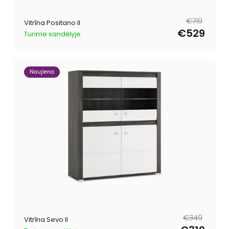
Parastā
Pārdošanas
€719
Vitrīna Positano II
cena
cena
€529
Turime sandėlyje
Naujiena
Parastā
Pārdošanas
€349
Vitrīna Sevo II
cena
cena