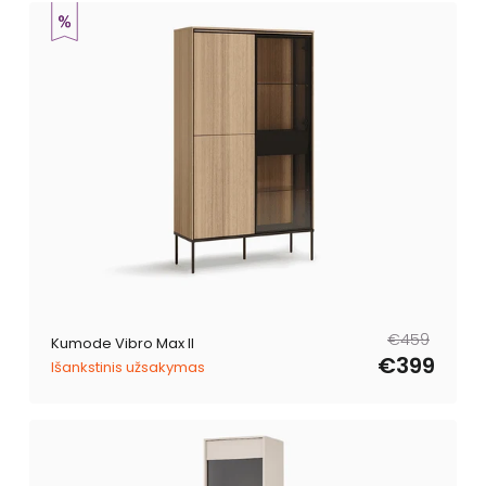
Parastā
Pārdošanas
€459
Kumode Vibro Max II
cena
cena
€399
Išankstinis užsakymas