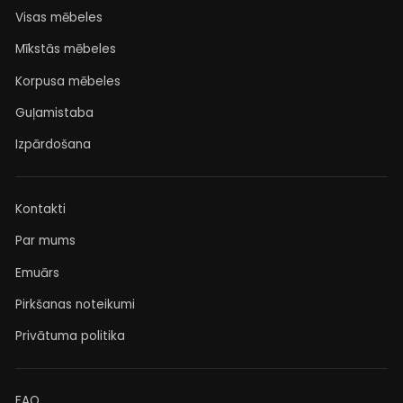
Visas mēbeles
Mīkstās mēbeles
Korpusa mēbeles
Guļamistaba
Izpārdošana
Kontakti
Par mums
Emuārs
Pirkšanas noteikumi
Privātuma politika
FAQ