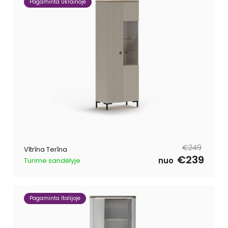
Pagaminta Ukrainoje
Parastā
Pārdošanas
€249
Vītrīna Terīna
cena
cena
€239
nuo
Turime sandėlyje
Pagaminta Italijoje