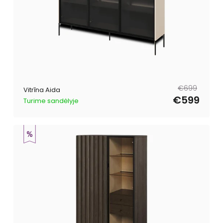
Parastā
Pārdošanas
€699
Vitrīna Aida
cena
cena
€599
Turime sandėlyje