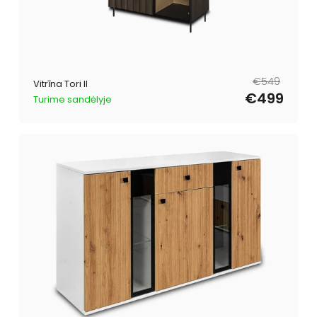
Parastā
Pārdošanas
€549
Vitrīna Tori II
cena
cena
€499
Turime sandėlyje