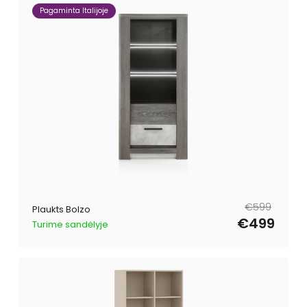
Pagaminta Italijoje
Parastā
Pārdošanas
€599
Plaukts Bolzo
cena
cena
€499
Turime sandėlyje