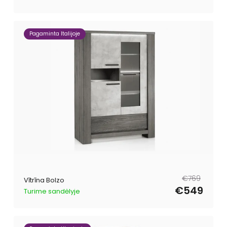
Pagaminta Italijoje
Parastā
Pārdošanas
€769
Vītrīna Bolzo
cena
cena
€549
Turime sandėlyje