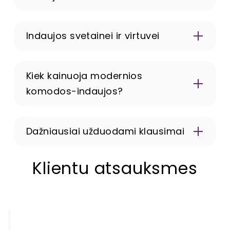
Indaujos svetainei ir virtuvei
Kiek kainuoja modernios
komodos-indaujos?
Dažniausiai užduodami klausimai
Ar galima apžiūrėti indaujas gyvai?
Klientu atsauksmes
Ne, indaujas parduodame tik internetu.
Ar indaujas turite sandėlyje?
Informacija apie prekės likutį sandėlyje matoma
kiekvienos prekės kortelėje.