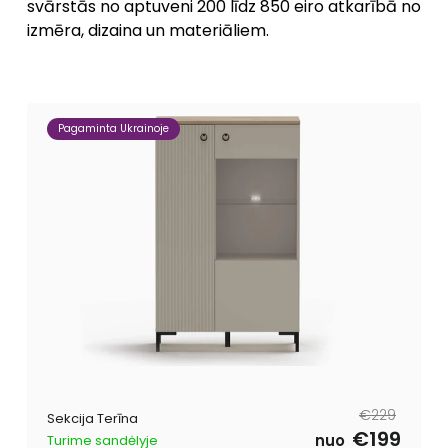
svārstās no aptuveni 200 līdz 850 eiro atkarībā no
izmēra, dizaina un materiāliem.
Pagaminta Ukrainoje
Parastā
Pārdošanas
€229
Sekcija Terīna
cena
cena
€199
nuo
Turime sandėlyje