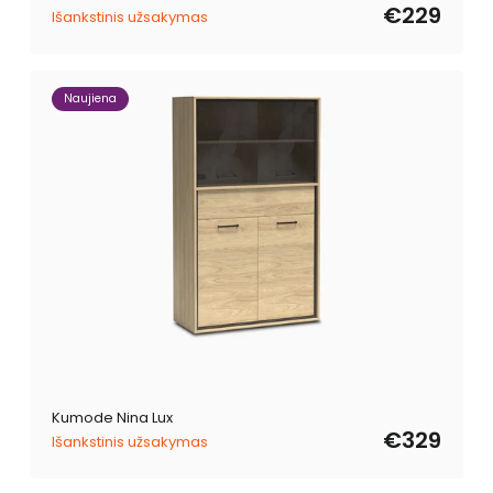
cena
cena
€229
Išankstinis užsakymas
Naujiena
Kumode Nina Lux
€329
Išankstinis užsakymas