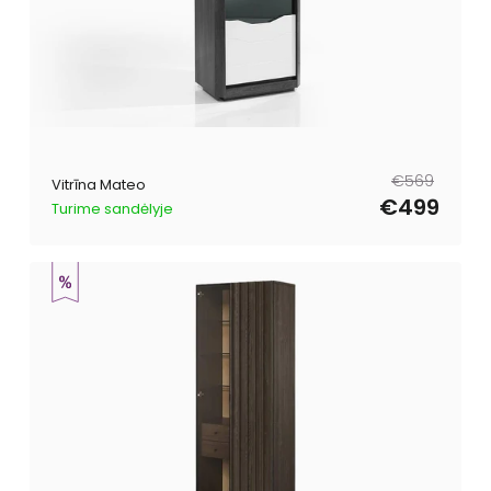
Parastā
Pārdošanas
€569
Vitrīna Mateo
cena
cena
€499
Turime sandėlyje