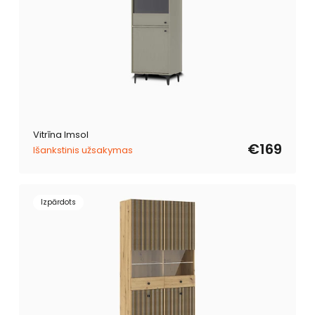
Vitrīna Imsol
€169
Išankstinis užsakymas
Izpārdots