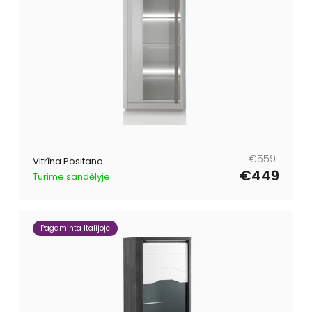
Parastā
Pārdošanas
€559
Vitrīna Positano
cena
cena
€449
Turime sandėlyje
Pagaminta Italijoje