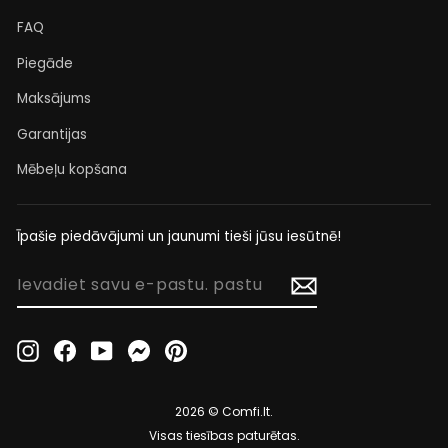
FAQ
Piegāde
Maksājums
Garantijas
Mēbeļu kopšana
Īpašie piedāvājumi un jaunumi tieši jūsu iesūtnē!
IEVADIET
SAVU
E-
PASTU.
Instagram
Facebook
YouTube
Messenger
Pinterest
PASTU
2026 © Comfi.lt.
Visas tiesības paturētas.