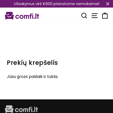
Pāriet
Užsakymus virš €600 pristatome nemokamai!
uz
Vietnes
saturu
Meklēt
Ra
Prekių krepšelis
Jūsu grozs pašlaik ir tukšs.