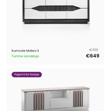
Parastā
Pārdošanas
€739
Kumode Mateo II
cena
cena
€649
Turime sandėlyje
Pagaminta Italijoje