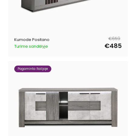
Parastā
Pārdošanas
€659
Kumode Positano
cena
cena
€485
Turime sandėlyje
Pagaminta Italijoje