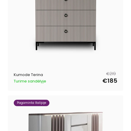
Parastā
Pārdošanas
€219
Kumode Terina
cena
cena
€185
Turime sandėlyje
Pagaminta Italijoje