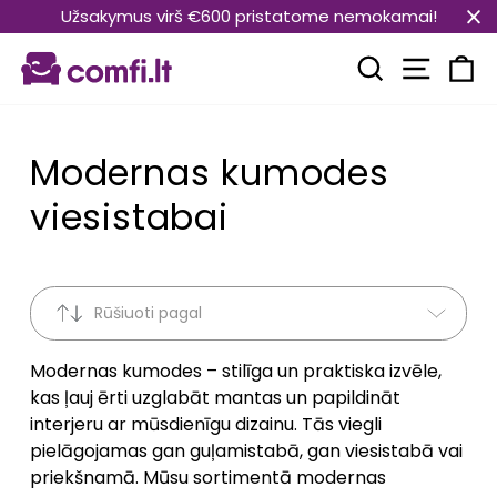
Pāriet
Užsakymus virš €600 pristatome nemokamai!
uz
Vietnes
saturu
Meklēt
Ra
Modernas kumodes
viesistabai
Rūšiuoti pagal
Modernas kumodes – stilīga un praktiska izvēle,
kas ļauj ērti uzglabāt mantas un papildināt
interjeru ar mūsdienīgu dizainu. Tās viegli
pielāgojamas gan guļamistabā, gan viesistabā vai
priekšnamā. Mūsu sortimentā modernas