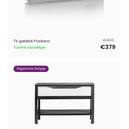
Parastā
Pārdošanas
€469
TV galdiņš Positano
cena
cena
€379
Turime sandėlyje
Pagaminta Italijoje