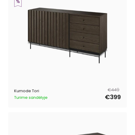
Parastā
Pārdošanas
€449
Kumode Tori
cena
cena
€399
Turime sandėlyje