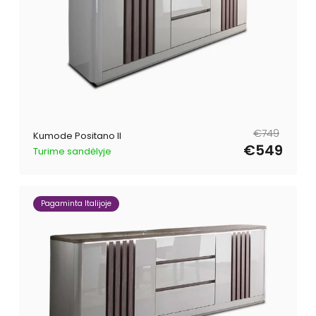
Parastā
Pārdošanas
€749
Kumode Positano II
cena
cena
€549
Turime sandėlyje
Pagaminta Italijoje