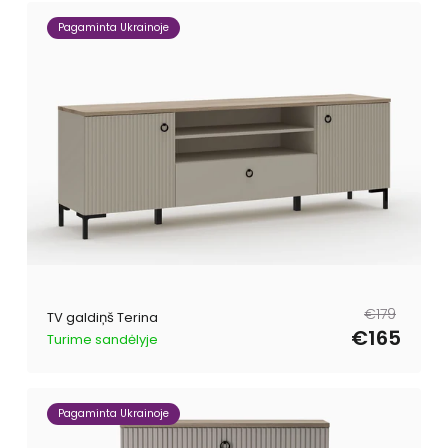
Pagaminta Ukrainoje
Parastā
Pārdošanas
€179
TV galdiņš Terina
cena
cena
€165
Turime sandėlyje
Pagaminta Ukrainoje