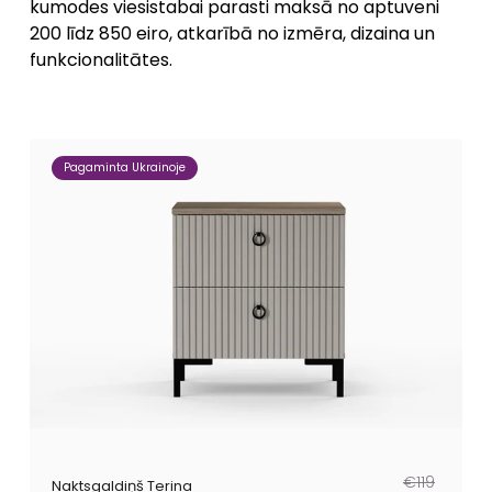
kumodes viesistabai parasti maksā no aptuveni
200 līdz 850 eiro, atkarībā no izmēra, dizaina un
funkcionalitātes.
Pagaminta Ukrainoje
Parastā
Pārdošanas
€119
Naktsgaldiņš Terina