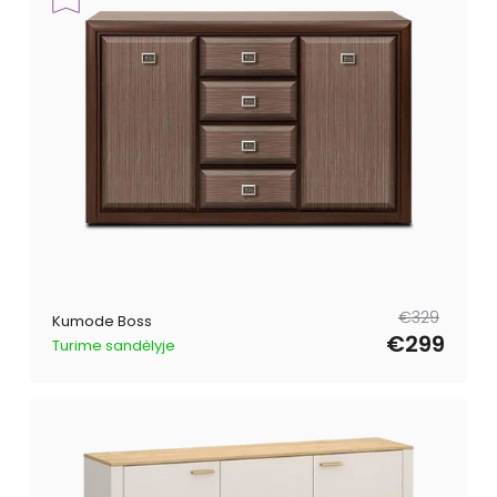
Parastā
Pārdošanas
€329
Kumode Boss
cena
cena
€299
Turime sandėlyje