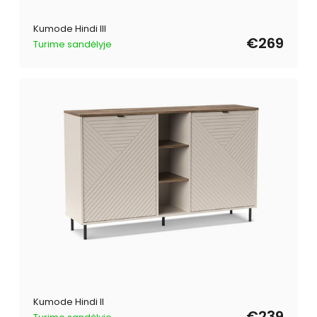
Kumode Hindi III
€269
Turime sandėlyje
Kumode Hindi II
€239