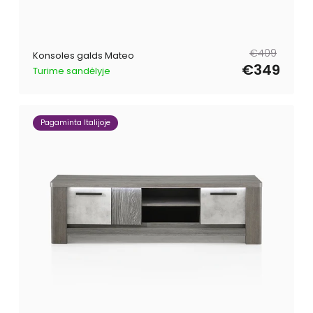
Parastā
Pārdošanas
€409
Konsoles galds Mateo
cena
cena
€349
Turime sandėlyje
Pagaminta Italijoje