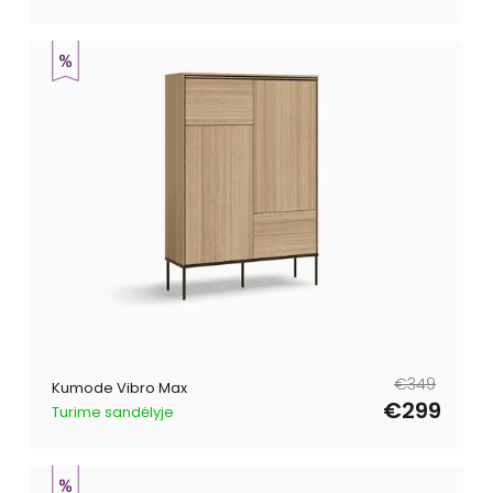
Parastā
Pārdošanas
€349
Kumode Vibro Max
cena
cena
€299
Turime sandėlyje