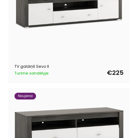
TV galdiņš Sevo II
€225
Turime sandėlyje
Naujiena