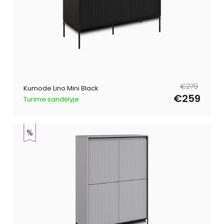
Parastā
Pārdošanas
€279
Kumode Lino Mini Black
cena
cena
€259
Turime sandėlyje