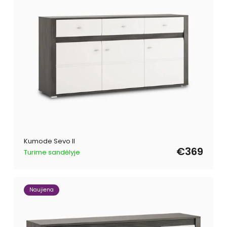
Kumode Sevo II
€369
Turime sandėlyje
Naujiena