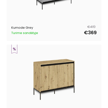
Parastā
Pārdošanas
€419
Kumode Grey
cena
cena
€369
Turime sandėlyje