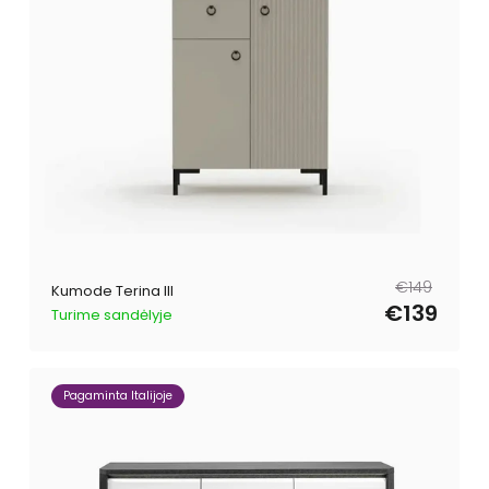
Parastā
Pārdošanas
€149
Kumode Terina III
cena
cena
€139
Turime sandėlyje
Pagaminta Italijoje