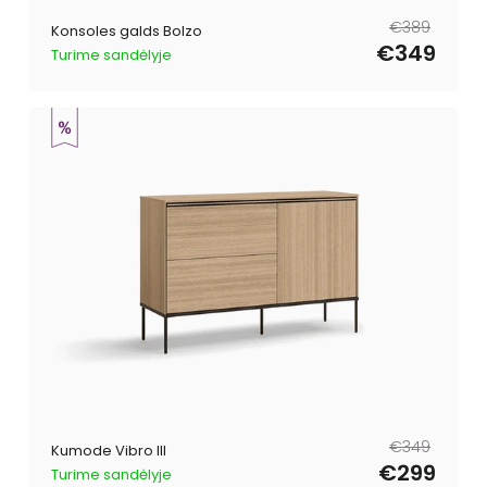
Parastā
Pārdošanas
€389
Konsoles galds Bolzo
cena
cena
€349
Turime sandėlyje
Parastā
Pārdošanas
€349
Kumode Vibro III
cena
cena
€299
Turime sandėlyje