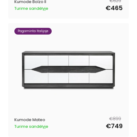
€629
Kumode Bolzo II
cena
cena
€465
Turime sandėlyje
Pagaminta Italijoje
Parastā
Pārdošanas
€899
Kumode Mateo
cena
cena
€749
Turime sandėlyje