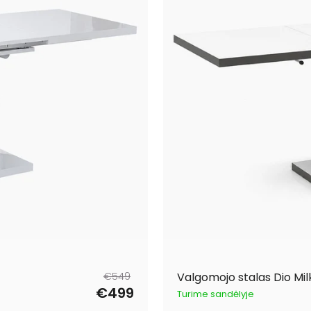
Parastā
Pārdošanas
€549
Valgomojo stalas Dio Mil
cena
cena
€499
Turime sandėlyje