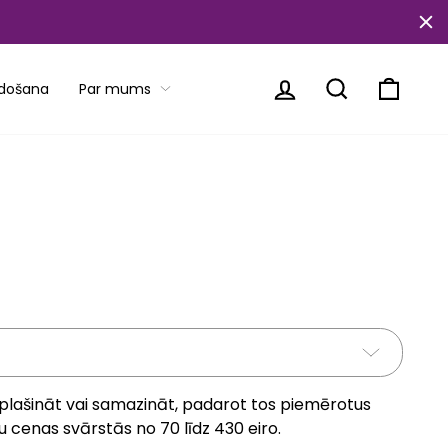
Piesakieties
Meklēt
Ratiņi
rdošana
Par mums
 paplašināt vai samazināt, padarot tos piemērotus
 cenas svārstās no 70 līdz 430 eiro.