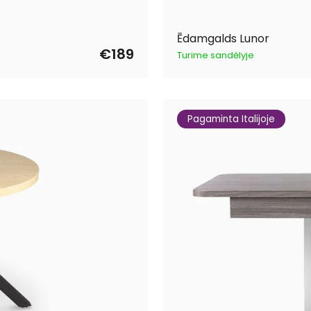
Ēdamgalds Lunor
€189
Turime sandėlyje
Pagaminta Italijoje