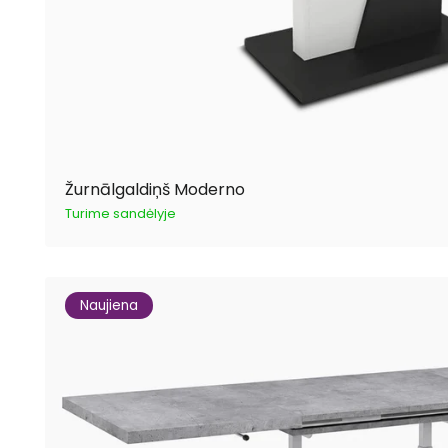
Žurnālgaldiņš Moderno
Turime sandėlyje
Naujiena