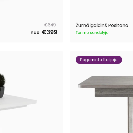
Parastā
Pārdošanas
€649
Žurnālgaldiņš Positano
cena
cena
€399
nuo
Turime sandėlyje
Pagaminta Italijoje