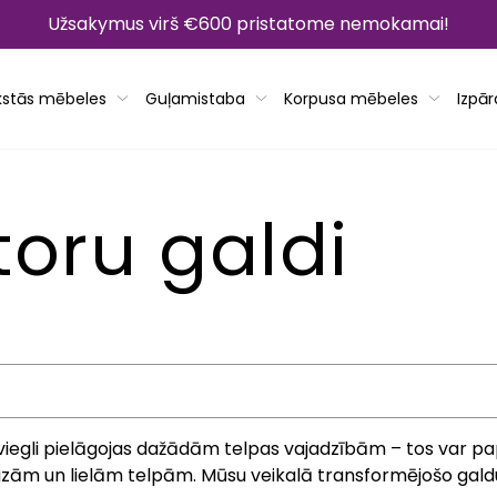
Užsakymus virš €600 pristatome nemokamai!
kstās mēbeles
Guļamistaba
Korpusa mēbeles
Izpā
oru galdi
, jo viegli pielāgojas dažādām telpas vajadzībām – tos var
mazām un lielām telpām. Mūsu veikalā transformējošo galdu