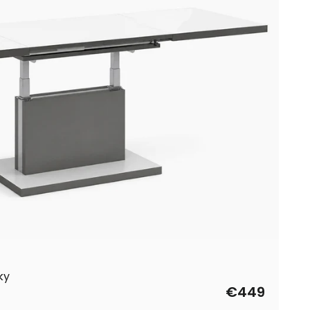
ky
€449