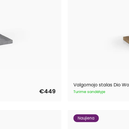
Valgomojo stalas Dio W
€449
Turime sandėlyje
Naujiena