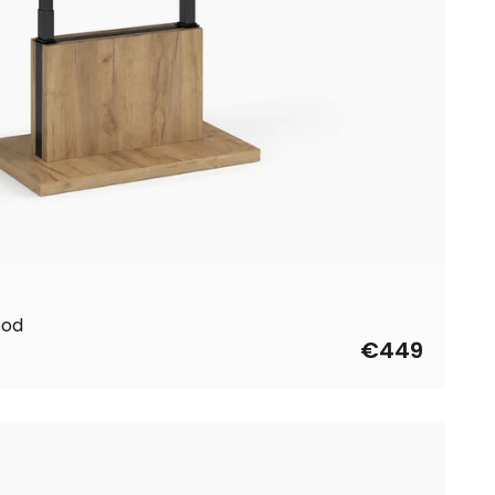
ood
€449