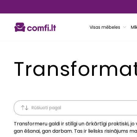
Pāriet
uz
saturu
Visas mēbeles
Mī
Transformat
Rūšiuoti pagal
Transformeru galdi ir stilīgi un ārkārtīgi praktiski
gan ēšanai, gan darbam. Tas ir lielisks risinājums 