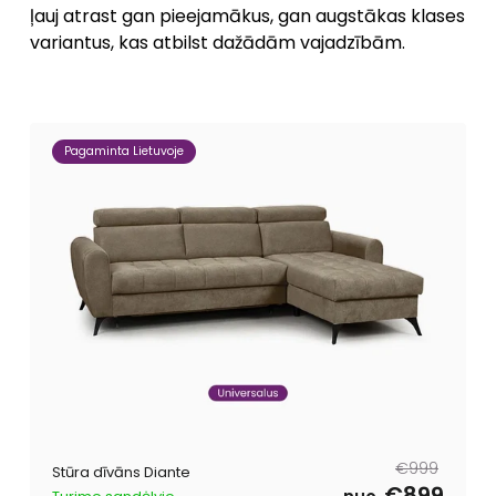
ļauj atrast gan pieejamākus, gan augstākas klases
variantus, kas atbilst dažādām vajadzībām.
Pagaminta Lietuvoje
Parastā
Pārdošanas
€999
Stūra dīvāns Diante
cena
cena
€899