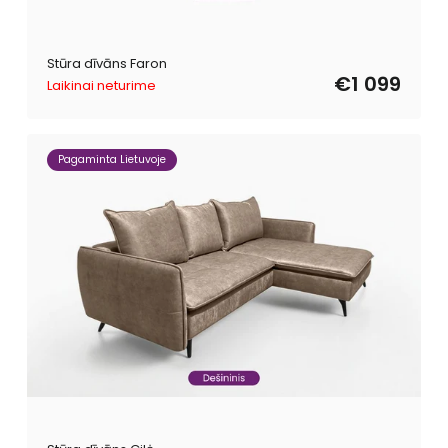
Stūra dīvāns Faron
€1 099
Laikinai neturime
Pagaminta Lietuvoje