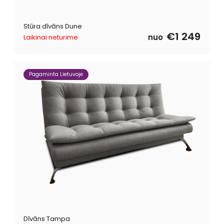
Stūra dīvāns Dune
€1 249
nuo
Laikinai neturime
Pagaminta Lietuvoje
Dīvāns Tampa