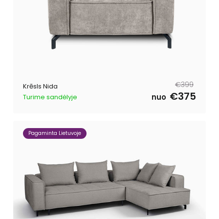
Parastā
Pārdošanas
€399
Krēsls Nida
cena
cena
€375
nuo
Turime sandėlyje
Pagaminta Lietuvoje