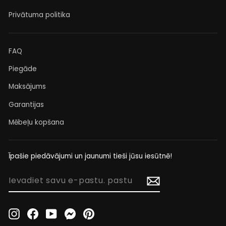
Privātuma politika
FAQ
Piegāde
Maksājums
Garantijas
Mēbeļu kopšana
Īpašie piedāvājumi un jaunumi tieši jūsu iesūtnē!
IEVADIET
SAVU
E-
PASTU.
Instagram
Facebook
YouTube
Messenger
Pinterest
PASTU