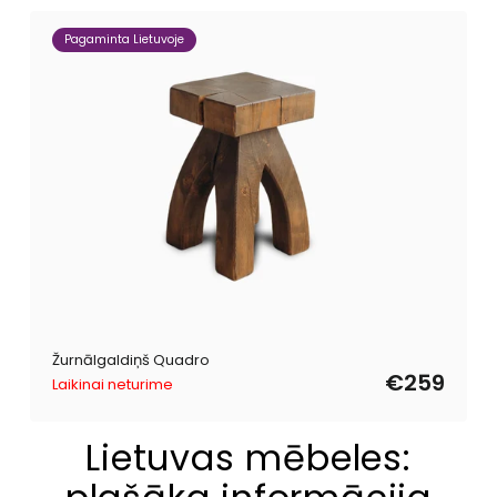
Pagaminta Lietuvoje
Žurnālgaldiņš Quadro
€259
Laikinai neturime
Lietuvas mēbeles: