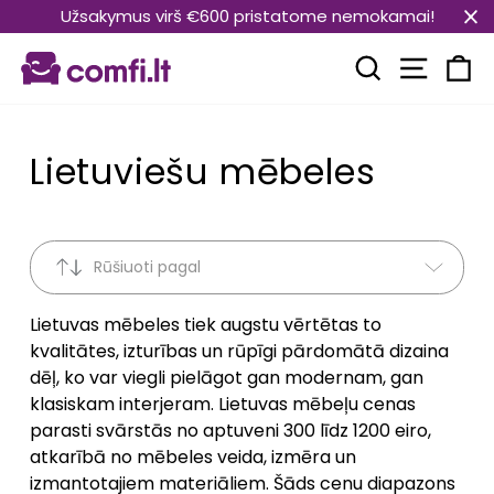
Pāriet
Užsakymus virš €600 pristatome nemokamai!
uz
Vietnes
saturu
Meklēt
Ra
Lietuviešu mēbeles
Rūšiuoti pagal
Lietuvas mēbeles tiek augstu vērtētas to
kvalitātes, izturības un rūpīgi pārdomātā dizaina
dēļ, ko var viegli pielāgot gan modernam, gan
klasiskam interjeram. Lietuvas mēbeļu cenas
parasti svārstās no aptuveni 300 līdz 1200 eiro,
atkarībā no mēbeles veida, izmēra un
izmantotajiem materiāliem. Šāds cenu diapazons