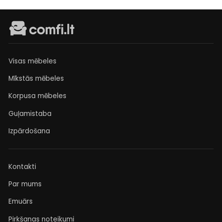
Visas mēbeles
Mīkstās mēbeles
Korpusa mēbeles
Guļamistaba
Izpārdošana
Kontakti
Par mums
Emuārs
Pirkšanas noteikumi