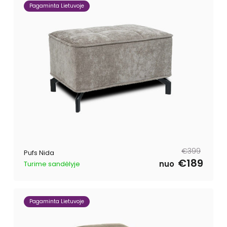
Pagaminta Lietuvoje
Parastā
Pārdošanas
€399
Pufs Nida
cena
cena
€189
nuo
Turime sandėlyje
Pagaminta Lietuvoje