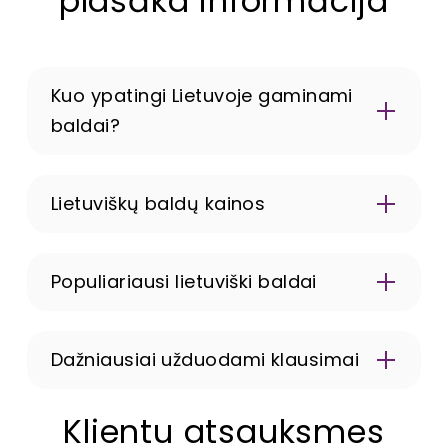
plašāka informācija
Kuo ypatingi Lietuvoje gaminami
baldai?
Lietuviškų baldų kainos
Populiariausi lietuviški baldai
Dažniausiai užduodami klausimai
Ar galima apžiūrėti lietuviškus baldus?
Klientu atsauksmes
Ne, lietuviškus baldus parduodame tik internetu.