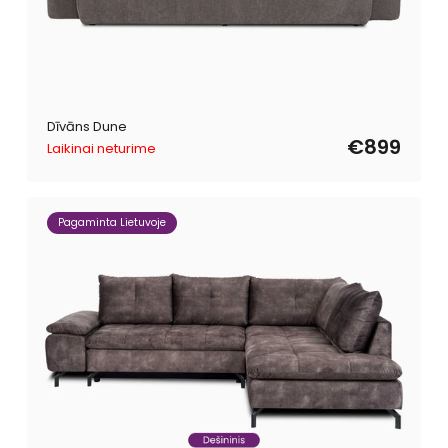
Dīvāns Dune
€899
Laikinai neturime
Pagaminta Lietuvoje