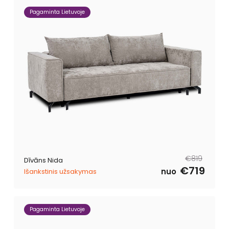
Pagaminta Lietuvoje
Parastā
Pārdošanas
€819
Dīvāns Nida
cena
cena
€719
nuo
Išankstinis užsakymas
Pagaminta Lietuvoje