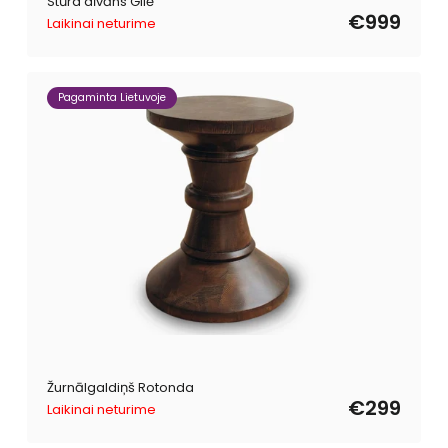
Stūra dīvāns Gilė
€999
Laikinai neturime
Pagaminta Lietuvoje
Žurnālgaldiņš Rotonda
€299
Laikinai neturime