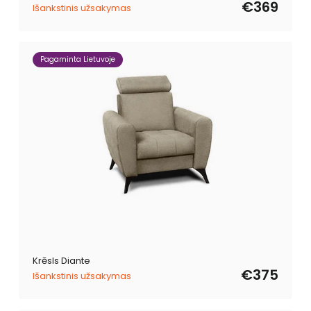
€369
Išankstinis užsakymas
Pagaminta Lietuvoje
Krēsls Diante
€375
Išankstinis užsakymas