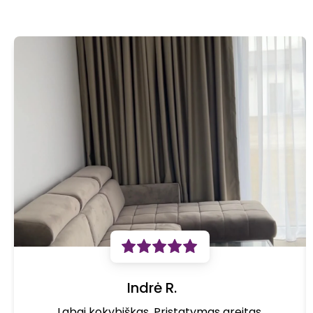
Lietuviškos sofos-lovos
Ar lietuviškus baldus turite vietoje?
Informacija apie prekės likutį sandėlyje matoma
kiekvienos prekės kortelėje.
Kiek trunka lietuviškų baldų pristatymo terminas?
Prekių pristatymo terminas priklauso nuo to, ar turime
Jūsų pasirinktus baldus sandėlyje ir Jūsų pasirinkto prekių
pristatymo būdo. Daugiau informacijos rasite nuoroda -
Pristatymas
.
Ar lietuviškiems baldams yra taikoma garantija?
Taip. Visiems mūsų parduodamiems baldams yra
suteikiama 2 metų gamintojo garantija.
Kaip išsirinkti lietuviškus baldus?
Indrė R.
Renkantis lietuviškus baldus svarbu įvertinti jų kokybę,
Labai kokybiškas. Pristatymas greitas.