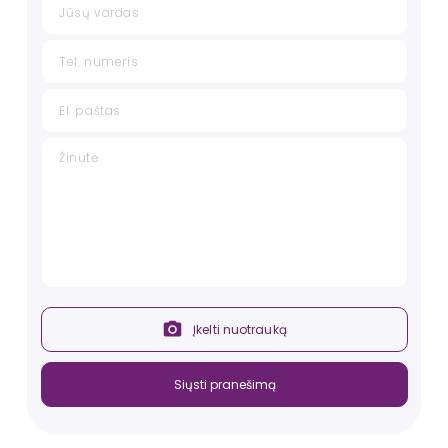
Individualaus užsakymo:
Pristatymo terminas - iki 40 darbo dienų (baldas yra
gaminamas būtent Jums).
Kaina - prekės kaina padidėja, priklausomai nuo
pasirinkto audinio.
Galimi audinių pasirinkimai - audinių palečių
pavyzdžiai atsiunčiami klientui patogiu būdu.
Norint atlikti individualų užsakymą - susisiekite su
mumis telefonu
+37069977202
arba el. paštu
info@comfi.lt
.
Įkelti nuotrauką
Siųsti pranešimą