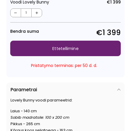
Voodi Lovely Bunny
€1 399
Tava
−
+
€1 399
Bendra suma
Ettetellimine
Pristatymo terminas: per 50 d. d.
Parametrai
Lovely Bunny voodi parameetrid:
Laius - 140 cm
Sobib madratsile: 100 x 200 cm
Pikkus - 265 cm
Kõrgus koos seljatoega - 163 cm