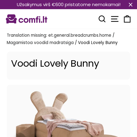
Translation
Užsakymus virš €600 pristatome nemokamai!
missing:
Transla
et.general.accessibility.skip_to_content
Translation mi
Kä
Translation missing: et.general.breadcrumbs.home
/
Magamistoa voodid madratsiga
/
Voodi Lovely Bunny
Voodi Lovely Bunny