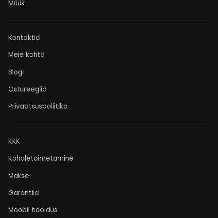
Müük
Kontaktid
Meie kohta
Blogi
Ostureeglid
Privaatsuspoliitika
KKK
Kohaletoimetamine
Makse
Garantiid
Mööbli hooldus