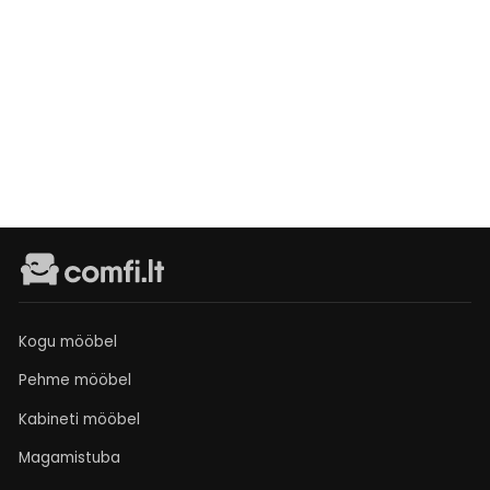
Diivan
Mary
Laikinai
neturime
€349
Kogu mööbel
Pehme mööbel
Kabineti mööbel
Magamistuba