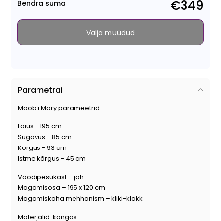
€349
Bendra suma
Välja müüdud
Parametrai
Mööbli Mary parameetrid:
Laius - 195 cm
Sügavus - 85 cm
Kõrgus - 93 cm
Istme kõrgus - 45 cm
Voodipesukast – jah
Magamisosa – 195 x 120 cm
Magamiskoha mehhanism – kliki-klakk
Materjalid: kangas