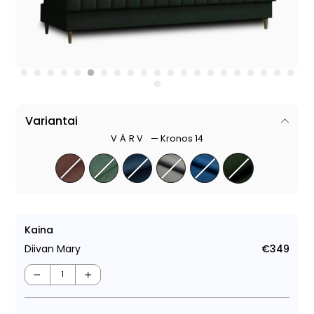
Variantai
VÄRV
—
Kronos 14
Kaina
Diivan Mary
€349
Tava
−
+