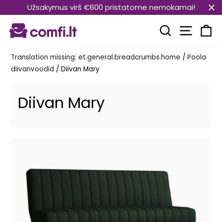
Translation
Užsakymus virš €600 pristatome nemokamai!
missing:
Transla
et.general.accessibility.skip_to_content
Translation mi
Kä
Translation missing: et.general.breadcrumbs.home
/
Poola
diivanvoodid
/
Diivan Mary
Diivan Mary