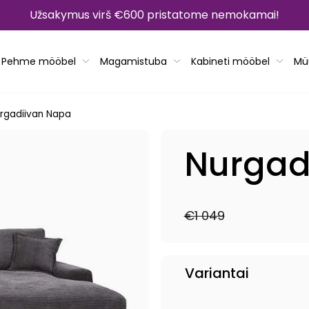
Užsakymus virš €600 pristatome nemokamai!
Pehme mööbel
Magamistuba
Kabineti mööbel
Mü
rgadiivan Napa
Nurgad
€1 049
Tavahind
Müügihind
Variantai