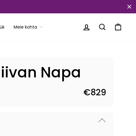
Logi sisse
Translation mi
Käru
ük
Meie kohta
iivan Napa
€829