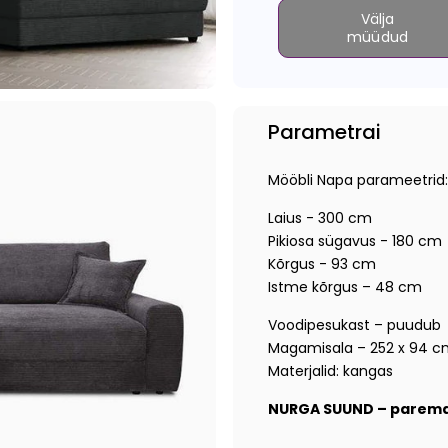
Välja
müüdud
Parametrai
Mööbli Napa parameetrid:
Laius - 300 cm
Pikiosa sügavus - 180 cm
Kõrgus - 93 cm
Istme kõrgus – 48 cm
Voodipesukast – puudub
Magamisala – 252 x 94 c
Materjalid: kangas
NURGA SUUND – paremal