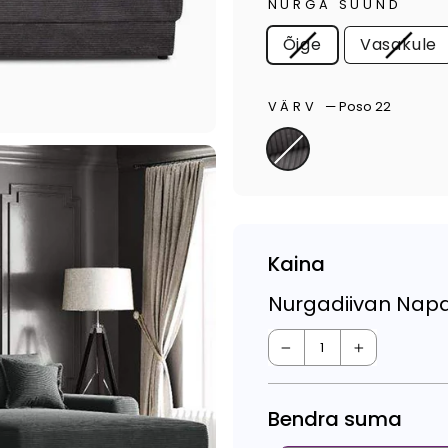
NURGA SUUND
Õige
Vasakule
VÄRV
—
Poso 22
Kaina
Nurgadiivan Nap
−
+
Bendra suma