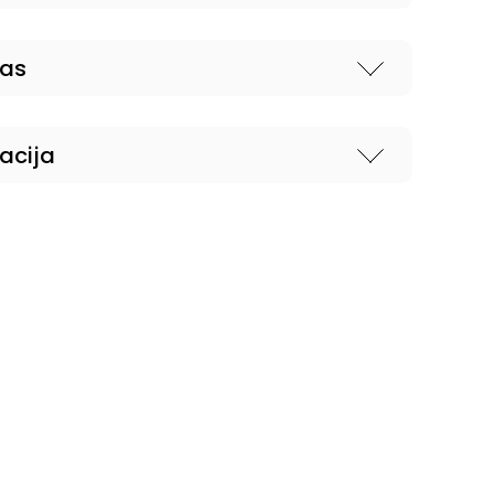
nas
acija