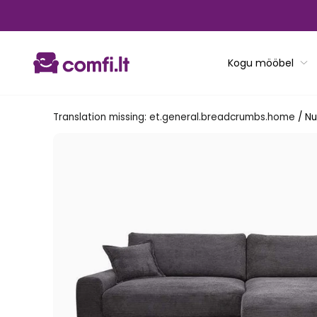
Translation
missing:
et.general.accessibility.skip_to_content
Kogu mööbel
Translation missing: et.general.breadcrumbs.home
/
Nu