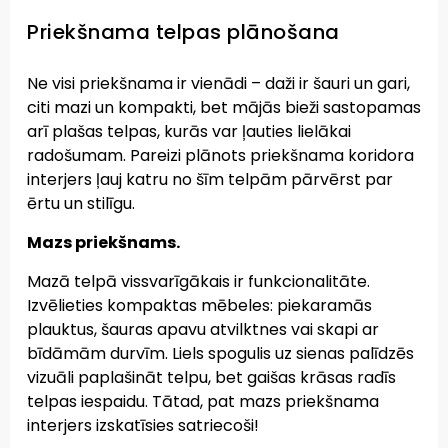
Priekšnama telpas plānošana
Ne visi priekšnama ir vienādi – daži ir šauri un gari,
citi mazi un kompakti, bet mājās bieži sastopamas
arī plašas telpas, kurās var ļauties lielākai
radošumam. Pareizi plānots priekšnama koridora
interjers ļauj katru no šīm telpām pārvērst par
ērtu un stilīgu.
Mazs priekšnams.
Mazā telpā vissvarīgākais ir funkcionalitāte.
Izvēlieties kompaktas mēbeles: piekaramās
plauktus, šauras apavu atvilktnes vai skapi ar
bīdāmām durvīm. Liels spogulis uz sienas palīdzēs
vizuāli paplašināt telpu, bet gaišas krāsas radīs
telpas iespaidu. Tātad, pat mazs priekšnama
interjers izskatīsies satriecoši!