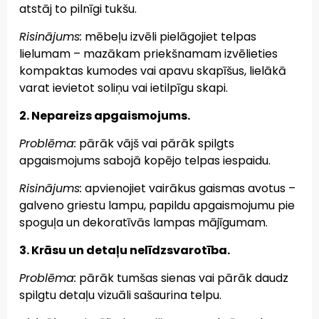
atstāj to pilnīgi tukšu.
Risinājums:
mēbeļu izvēli pielāgojiet telpas
lielumam – mazākam priekšnamam izvēlieties
kompaktas kumodes vai apavu skapīšus, lielākā
varat ievietot soliņu vai ietilpīgu skapi.
2. Nepareizs apgaismojums.
Problēma:
pārāk vājš vai pārāk spilgts
apgaismojums sabojā kopējo telpas iespaidu.
Risinājums:
apvienojiet vairākus gaismas avotus –
galveno griestu lampu, papildu apgaismojumu pie
spoguļa un dekoratīvās lampas mājīgumam.
3. Krāsu un detaļu nelīdzsvarotība.
Problēma:
pārāk tumšas sienas vai pārāk daudz
spilgtu detaļu vizuāli sašaurina telpu.