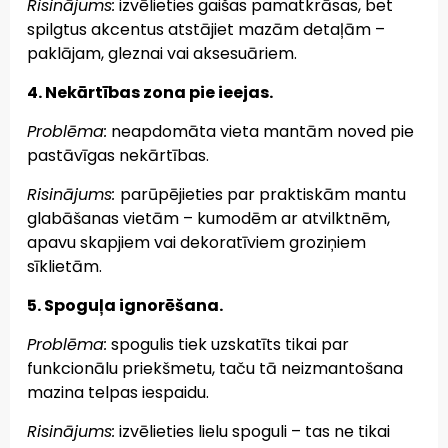
Risinājums:
izvēlieties gaišas pamatkrāsas, bet
spilgtus akcentus atstājiet mazām detaļām –
paklājam, gleznai vai aksesuāriem.
4. Nekārtības zona pie ieejas.
Problēma:
neapdomāta vieta mantām noved pie
pastāvīgas nekārtības.
Risinājums:
parūpējieties par praktiskām mantu
glabāšanas vietām – kumodēm ar atvilktnēm,
apavu skapjiem vai dekoratīviem groziņiem
sīklietām.
5. Spoguļa ignorēšana.
Problēma:
spogulis tiek uzskatīts tikai par
funkcionālu priekšmetu, taču tā neizmantošana
mazina telpas iespaidu.
Risinājums:
izvēlieties lielu spoguli – tas ne tikai