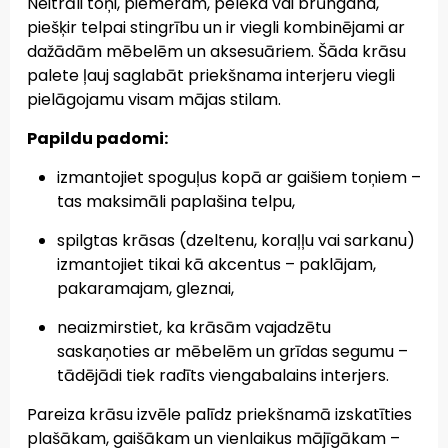
Neitrāli toņi, piemēram, pelēka vai brūngana,
piešķir telpai stingrību un ir viegli kombinējami ar
dažādām mēbelēm un aksesuāriem. Šāda krāsu
palete ļauj saglabāt priekšnama interjeru viegli
pielāgojamu visam mājas stilam.
Papildu padomi:
izmantojiet spoguļus kopā ar gaišiem toņiem –
tas maksimāli paplašina telpu,
spilgtas krāsas (dzeltenu, koraļļu vai sarkanu)
izmantojiet tikai kā akcentus – paklājam,
pakaramajam, gleznai,
neaizmirstiet, ka krāsām vajadzētu
saskaņoties ar mēbelēm un grīdas segumu –
tādējādi tiek radīts viengabalains interjers.
Pareiza krāsu izvēle palīdz priekšnamā izskatīties
plašākam, gaišākam un vienlaikus mājīgākam –