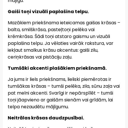
mājīgu.
Gaiši toņi vizuāli paplašina telpu.
Mazākiem priekšnama ieteicamas gaišas krāsas –
balta, smilškrāsa, pasteļtoņi pelēka vai
krēmkrāsa. Šādi toņi atstaro gaismu un vizuāli
paplašina telpu. Ja vēlaties vairāk rakstura, var
iekļaut smalkus krāsu akcentus: gaiši zilu,
ceriņkrāsas vai pistāciju zaļu.
Tumšāki akcenti plašākiem priekšnamā.
Ja jums ir liels priekšnams, lieliski piemērotas ir
tumšākas krāsas – tumši pelēka, zila, sūnu zaļa vai
pat melni akcenti. Svarīgi ir nepārspīlēt – tumši
toņi jāapvieno ar gaišām sienām vai grīdām, lai
telpa nezaudētu mājīgumu.
Neitrālas krāsas daudzpusībai.