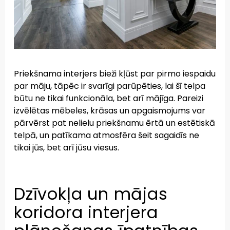
Priekšnama interjers bieži kļūst par pirmo iespaidu
par māju, tāpēc ir svarīgi parūpēties, lai šī telpa
būtu ne tikai funkcionāla, bet arī mājīga. Pareizi
izvēlētas mēbeles, krāsas un apgaismojums var
pārvērst pat nelielu priekšnamu ērtā un estētiskā
telpā, un patīkama atmosfēra šeit sagaidīs ne
tikai jūs, bet arī jūsu viesus.
Dzīvokļa un mājas
koridora interjera