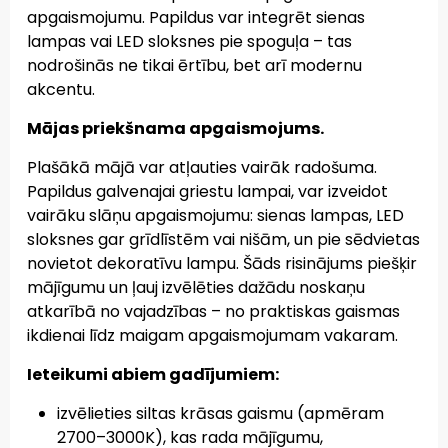
apgaismojumu. Papildus var integrēt sienas
lampas vai LED sloksnes pie spoguļa – tas
nodrošinās ne tikai ērtību, bet arī modernu
akcentu.
Mājas priekšnama apgaismojums.
Plašākā mājā var atļauties vairāk radošuma.
Papildus galvenajai griestu lampai, var izveidot
vairāku slāņu apgaismojumu: sienas lampas, LED
sloksnes gar grīdlīstēm vai nišām, un pie sēdvietas
novietot dekoratīvu lampu. Šāds risinājums piešķir
mājīgumu un ļauj izvēlēties dažādu noskaņu
atkarībā no vajadzības – no praktiskas gaismas
ikdienai līdz maigam apgaismojumam vakaram.
Ieteikumi abiem gadījumiem:
izvēlieties siltas krāsas gaismu (apmēram
2700–3000K), kas rada mājīgumu,