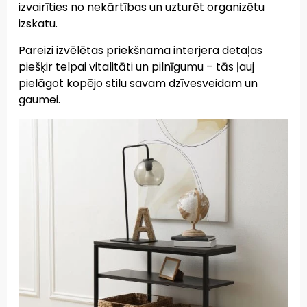
izvairīties no nekārtības un uzturēt organizētu
izskatu.
Pareizi izvēlētas priekšnama interjera detaļas
piešķir telpai vitalitāti un pilnīgumu – tās ļauj
pielāgot kopējo stilu savam dzīvesveidam un
gaumei.