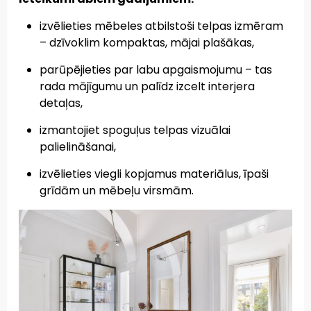
izvēlieties mēbeles atbilstoši telpas izmēram
– dzīvoklim kompaktas, mājai plašākas,
parūpējieties par labu apgaismojumu – tas
rada mājīgumu un palīdz izcelt interjera
detaļas,
izmantojiet spoguļus telpas vizuālai
palielināšanai,
izvēlieties viegli kopjamus materiālus, īpaši
grīdām un mēbeļu virsmām.