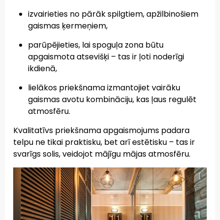
izvairieties no pārāk spilgtiem, apžilbinošiem
gaismas ķermeņiem,
parūpējieties, lai spoguļa zona būtu
apgaismota atsevišķi – tas ir ļoti noderīgi
ikdienā,
lielākos priekšnama izmantojiet vairāku
gaismas avotu kombināciju, kas ļaus regulēt
atmosfēru.
Kvalitatīvs priekšnama apgaismojums padara
telpu ne tikai praktisku, bet arī estētisku – tas ir
svarīgs solis, veidojot mājīgu mājas atmosfēru.