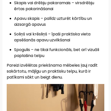
Skapis vai drēbju pakaramais
– virsdrēbju
ērtas pakarināšanai
Apavu skapis
– palīdz uzturēt kārtību un
aizsargā apavus
Soliņš vai krēsliņš
– īpaši praktiska vieta
apsēšanās apavu uzvilkšanai
Spogulis
– ne tikai funkcionāls, bet arī vizuāli
paplašina telpu
Pareizi izvēlētas priekšnama mēbeles ļauj radīt
sakārtotu, mājīgu un praktisku telpu, kurā ir
patīkami sākt un beigt dienu.