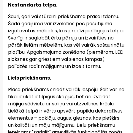
Nestandarta telpa.
Šauri, gari vai stūraini priekšnama prasa izdomu.
Šādā gadījumā var izvēlēties pēc pasūtījuma
izgatavotas mēbeles, kas precīzi pielāgojas telpai.
Svarīgi ir saglabāt ērtu pāreju un izvairīties no
pārāk lielām mēbelēm, kas vēl vairāk sašaurinātu
platību. Apgaismojuma zonēšana (piemēram, LED
sloksnes gar griestiem vai sienas lampas)
palīdzēs radīt mājīgumu un izcelt formu.
Liels priekšnams.
Plaša priekšnams sniedz vairāk iespēju. Šeit var ne
tikai ierīkot ietilpīgus skapjus, bet arī izveidot
mājīgu sēdvietu ar soliņu vai atzveltnes krēslu.
Lielākā telpā ir vērts apsvērt papildu dekoratīvus
elementus – paklāju, augus, gleznas, kas piešķirs
unikalitāti un māju mājīgumu. Lielu priekšnamu
ieteicams "sadalīt" atsevišķās funkcionālās zonās,