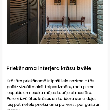
Priekšnama interjera krāsu izvēle
Krāsām priekšnamā ir īpaši liela nozīme – tās
palīdz vizuāli mainīt telpas izmēru, rada pirmo
iespaidu un nosaka mājas kopējo atmosfēru.
Pareizi izvēlētas krāsas un koridora sienu idejas
ļauj pat nelielu priekšnamu pārvērst par gaišu un