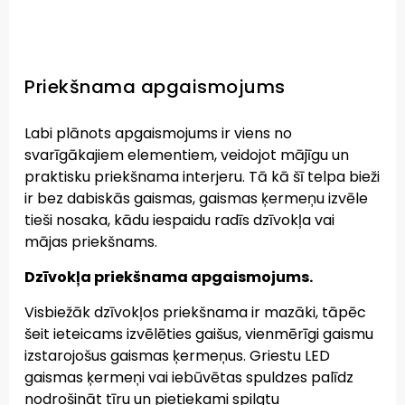
Priekšnama apgaismojums
Labi plānots apgaismojums ir viens no
svarīgākajiem elementiem, veidojot mājīgu un
praktisku priekšnama interjeru. Tā kā šī telpa bieži
ir bez dabiskās gaismas, gaismas ķermeņu izvēle
tieši nosaka, kādu iespaidu radīs dzīvokļa vai
mājas priekšnams.
Dzīvokļa priekšnama apgaismojums.
Visbiežāk dzīvokļos priekšnama ir mazāki, tāpēc
šeit ieteicams izvēlēties gaišus, vienmērīgi gaismu
izstarojošus gaismas ķermeņus. Griestu LED
gaismas ķermeņi vai iebūvētas spuldzes palīdz
nodrošināt tīru un pietiekami spilgtu