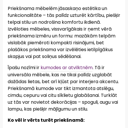
Priekšnama mēbelēm jāsaskaņo estētika un
funkcionalitāte – tās palīdz uzturēt kārtību, piešķir
telpai stilu un nodrošina komfortu ikdienā.
Izvēloties mēbeles, vissvarīgākais ir ņemt vērā
priekšnama izmēru un formu: mazākām telpām
vislabāk piemēroti kompakti risinājumi, bet
plašākos priekšnama var izvēlēties ietilpīgākus
skapjus vai pat soliņus sēdēšanai.
Īpašu nozīmi ir
kumodes ar atvilktnēm
. Tā ir
universāla mēbele, kas ne tikai palīdz uzglabāt
dažādas lietas, bet arī kļūst par interjera akcentu.
Priekšnamā kumode var tikt izmantota atslēgu,
cimdu, cepuru vai citu sīklietu glabāšanai. Turklāt
uz tās var novietot dekorācijas – spoguli, augu vai
lampu, kas piešķir mājīgumu un stilu.
Ko vēl ir vērts turēt priekšnamā: