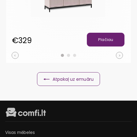
€329
€
Plačiau
Atpakaļ uz emuāru
Visas mēbeles