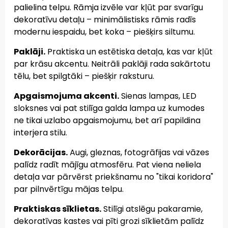
palielina telpu. Rāmja izvēle var kļūt par svarīgu
dekoratīvu detaļu – minimālistisks rāmis radīs
modernu iespaidu, bet koka – piešķirs siltumu.
Paklāji.
Praktiska un estētiska detaļa, kas var kļūt
par krāsu akcentu. Neitrāli paklāji rada sakārtotu
tēlu, bet spilgtāki – piešķir raksturu.
Apgaismojuma akcenti.
Sienas lampas, LED
sloksnes vai pat stilīga galda lampa uz kumodes
ne tikai uzlabo apgaismojumu, bet arī papildina
interjera stilu.
Dekorācijas.
Augi, gleznas, fotogrāfijas vai vāzes
palīdz radīt mājīgu atmosfēru. Pat viena neliela
detaļa var pārvērst priekšnamu no "tikai koridora"
par pilnvērtīgu mājas telpu.
Praktiskas sīklietas.
Stilīgi atslēgu pakaramie,
dekoratīvas kastes vai pīti grozi sīklietām palīdz