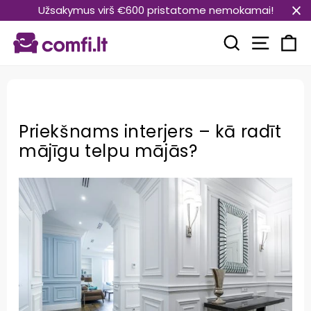
Pāriet
Užsakymus virš €600 pristatome nemokamai!
uz
Vietnes
saturu
Meklēt
Ra
Priekšnams interjers – kā radīt
mājīgu telpu mājās?