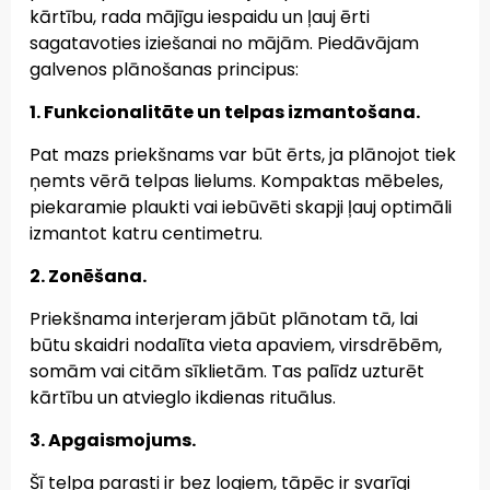
kārtību, rada mājīgu iespaidu un ļauj ērti
sagatavoties iziešanai no mājām. Piedāvājam
galvenos plānošanas principus:
1. Funkcionalitāte un telpas izmantošana.
Pat mazs priekšnams var būt ērts, ja plānojot tiek
ņemts vērā telpas lielums. Kompaktas mēbeles,
piekaramie plaukti vai iebūvēti skapji ļauj optimāli
izmantot katru centimetru.
2. Zonēšana.
Priekšnama interjeram jābūt plānotam tā, lai
būtu skaidri nodalīta vieta apaviem, virsdrēbēm,
somām vai citām sīklietām. Tas palīdz uzturēt
kārtību un atvieglo ikdienas rituālus.
3. Apgaismojums.
Šī telpa parasti ir bez logiem, tāpēc ir svarīgi