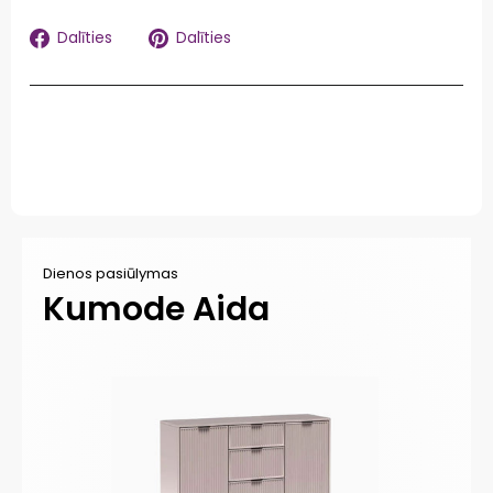
Kopīgojiet
Kopīgot
Dalīties
Dalīties
Facebook
vietnē
Pinterest
Dienos pasiūlymas
Di
Kumode Aida
N