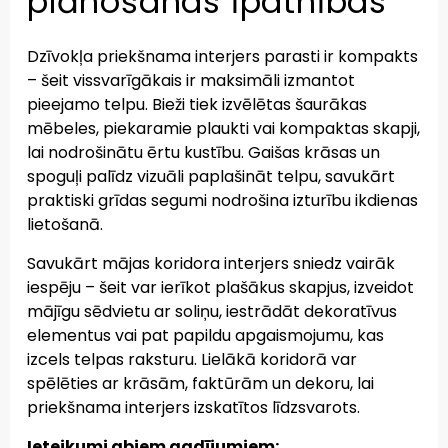
plānošanas īpatnības
Dzīvokļa priekšnama interjers parasti ir kompakts
– šeit vissvarīgākais ir maksimāli izmantot
pieejamo telpu. Bieži tiek izvēlētas šaurākas
mēbeles, piekaramie plaukti vai kompaktas skapji,
lai nodrošinātu ērtu kustību. Gaišas krāsas un
spoguļi palīdz vizuāli paplašināt telpu, savukārt
praktiski grīdas segumi nodrošina izturību ikdienas
lietošanā.
Savukārt mājas koridora interjers sniedz vairāk
iespēju – šeit var ierīkot plašākus skapjus, izveidot
mājīgu sēdvietu ar soliņu, iestrādāt dekoratīvus
elementus vai pat papildu apgaismojumu, kas
izcels telpas raksturu. Lielākā koridorā var
spēlēties ar krāsām, faktūrām un dekoru, lai
priekšnama interjers izskatītos līdzsvarots.
Ieteikumi abiem gadījumiem: