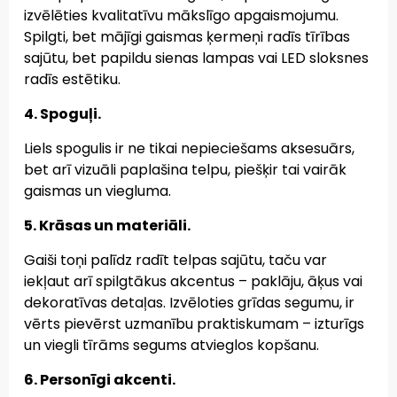
izvēlēties kvalitatīvu mākslīgo apgaismojumu.
Spilgti, bet mājīgi gaismas ķermeņi radīs tīrības
sajūtu, bet papildu sienas lampas vai LED sloksnes
radīs estētiku.
4. Spoguļi.
Liels spogulis ir ne tikai nepieciešams aksesuārs,
bet arī vizuāli paplašina telpu, piešķir tai vairāk
gaismas un viegluma.
5. Krāsas un materiāli.
Gaiši toņi palīdz radīt telpas sajūtu, taču var
iekļaut arī spilgtākus akcentus – paklāju, āķus vai
dekoratīvas detaļas. Izvēloties grīdas segumu, ir
vērts pievērst uzmanību praktiskumam – izturīgs
un viegli tīrāms segums atvieglos kopšanu.
6. Personīgi akcenti.