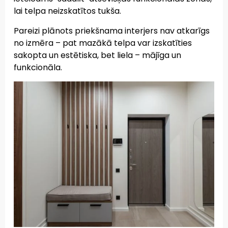
lai telpa neizskatītos tukša.
Pareizi plānots priekšnama interjers nav atkarīgs
no izmēra – pat mazākā telpa var izskatīties
sakopta un estētiska, bet liela – mājīga un
funkcionāla.