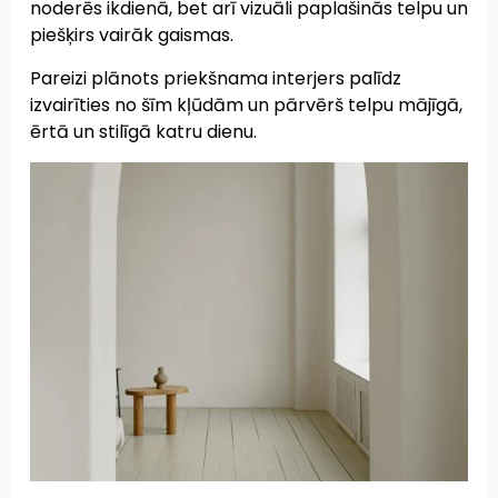
noderēs ikdienā, bet arī vizuāli paplašinās telpu un
piešķirs vairāk gaismas.
Pareizi plānots priekšnama interjers palīdz
izvairīties no šīm kļūdām un pārvērš telpu mājīgā,
ērtā un stilīgā katru dienu.