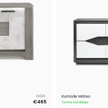
Parastā
Pārdošanas
€629
Kumode Mateo
cena
cena
€465
Turime sandėlyje