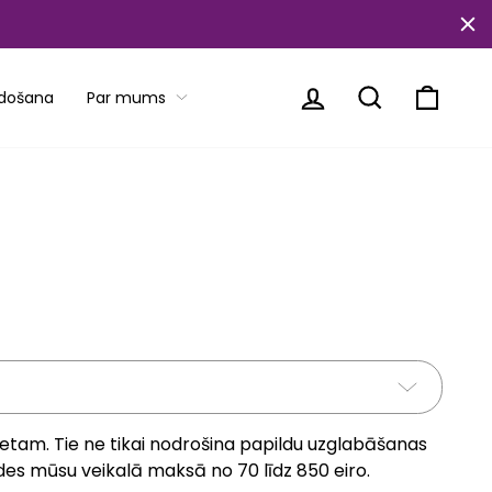
Piesakieties
Meklēt
Ratiņi
rdošana
Par mums
inetam. Tie ne tikai nodrošina papildu uzglabāšanas
odes mūsu veikalā maksā no 70 līdz 850 eiro.