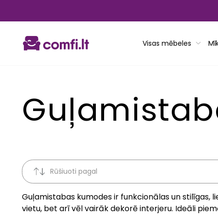
Pāriet
uz
saturu
Visas mēbeles
Mī
Guļamista
Rūšiuoti pagal
Guļamistabas kumodes ir funkcionālas un stilīgas, li
vietu, bet arī vēl vairāk dekorē interjeru. Ideāli 