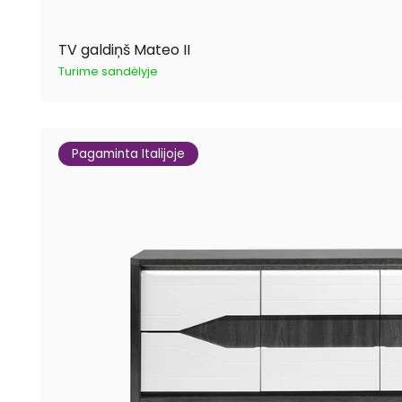
TV galdiņš Mateo II
Turime sandėlyje
Pagaminta Italijoje