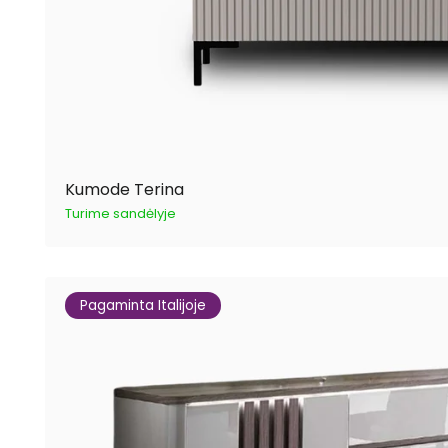
Kumode Terina
Turime sandėlyje
Pagaminta Italijoje