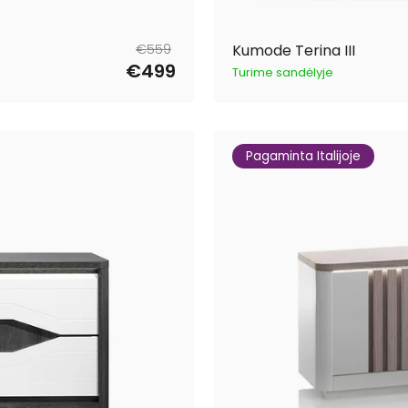
Parastā
Pārdošanas
€559
Kumode Terina III
cena
cena
€499
Turime sandėlyje
Pagaminta Italijoje