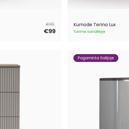
Parastā
Pārdošanas
€119
Kumode Terina Lux
cena
cena
€99
Turime sandėlyje
Pagaminta Italijoje