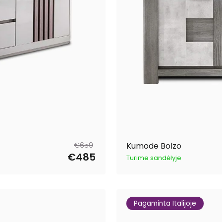
Parastā
Pārdošanas
€659
Kumode Bolzo
cena
cena
€485
Turime sandėlyje
Pagaminta Italijoje