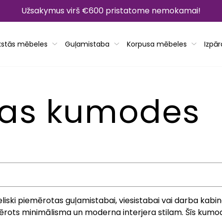
Užsakymus virš €600 pristatome nemokamai!
kstās mēbeles
Guļamistaba
Korpusa mēbeles
Izpā
bas kumodes
eliski piemērotas guļamistabai, viesistabai vai darba kab
piemērots minimālisma un moderna interjera stilam. Šīs kum