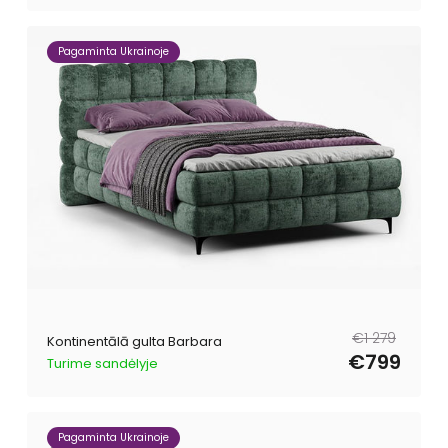
Pagaminta Ukrainoje
Parastā
Pārdošanas
€1 279
Kontinentālā gulta Barbara
cena
cena
€799
Turime sandėlyje
Pagaminta Ukrainoje