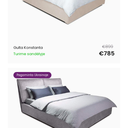
Parastā
Pārdošanas
€899
Gulta Konstanta
cena
cena
€785
Turime sandėlyje
Pagaminta Ukrainoje