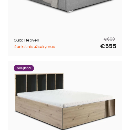
Parastā
Pārdošanas
€669
Gulta Heaven
cena
cena
€555
Išankstinis užsakymas
Naujiena