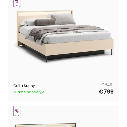
Parastā
Pārdošanas
€849
Gulta Sunny
cena
cena
€799
Turime sandėlyje