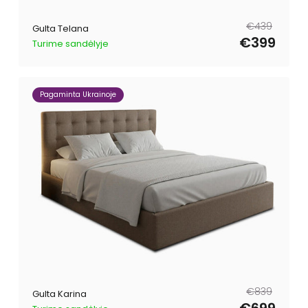
Parastā
Pārdošanas
€439
Gulta Telana
cena
cena
€399
Turime sandėlyje
Pagaminta Ukrainoje
Parastā
Pārdošanas
€839
Gulta Karina
cena
cena
€699