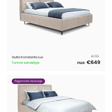
Parastā
Pārdošanas
€719
Gulta Konstanta Lux
cena
cena
€649
nuo
Turime sandėlyje
Pagaminta Ukrainoje