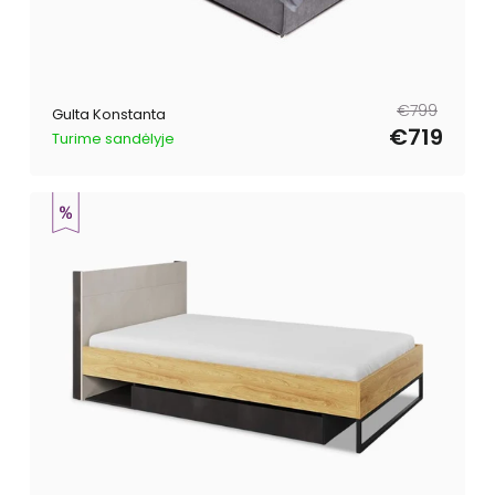
Parastā
Pārdošanas
€799
Gulta Konstanta
cena
cena
€719
Turime sandėlyje