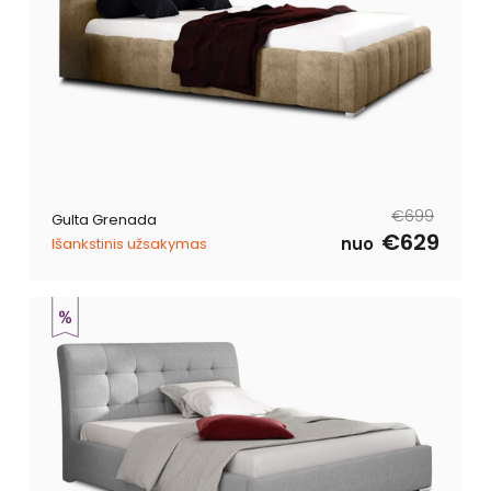
Parastā
Pārdošanas
€699
Gulta Grenada
cena
cena
€629
nuo
Išankstinis užsakymas