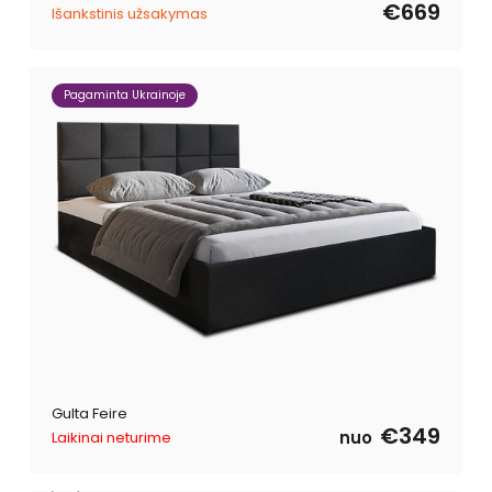
cena
cena
€669
Išankstinis užsakymas
Pagaminta Ukrainoje
Gulta Feire
€349
nuo
Laikinai neturime