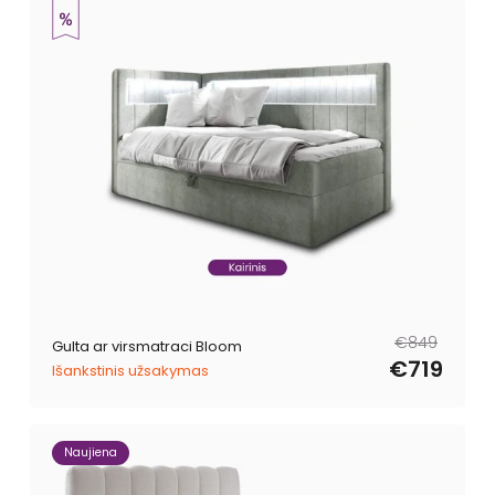
Parastā
Pārdošanas
€849
Gulta ar virsmatraci Bloom
cena
cena
€719
Išankstinis užsakymas
Naujiena