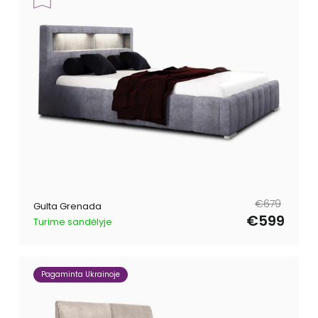
Parastā
Pārdošanas
€679
Gulta Grenada
cena
cena
€599
Turime sandėlyje
Pagaminta Ukrainoje