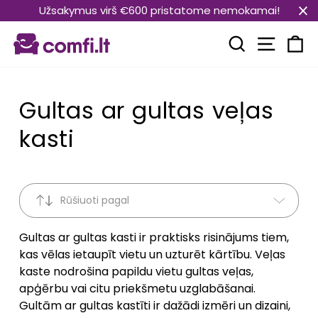
Pāriet
Užsakymus virš €600 pristatome nemokamai!
uz
Vietnes
saturu
Meklēt
Ra
Gultas ar gultas veļas
kasti
Rūšiuoti pagal
Gultas ar gultas kasti ir praktisks risinājums tiem,
kas vēlas ietaupīt vietu un uzturēt kārtību. Veļas
kaste nodrošina papildu vietu gultas veļas,
apģērbu vai citu priekšmetu uzglabāšanai.
Gultām ar gultas kastīti ir dažādi izmēri un dizaini,