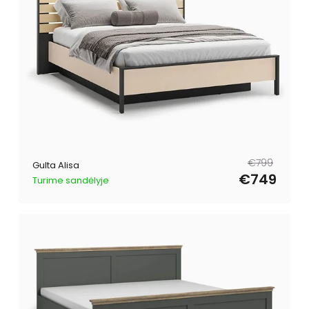
Parastā
Pārdošanas
€799
Gulta Alisa
cena
cena
€749
Turime sandėlyje