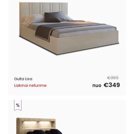
Parastā
Pārdošanas
€369
Gulta Lisa
cena
cena
€349
nuo
Laikinai neturime