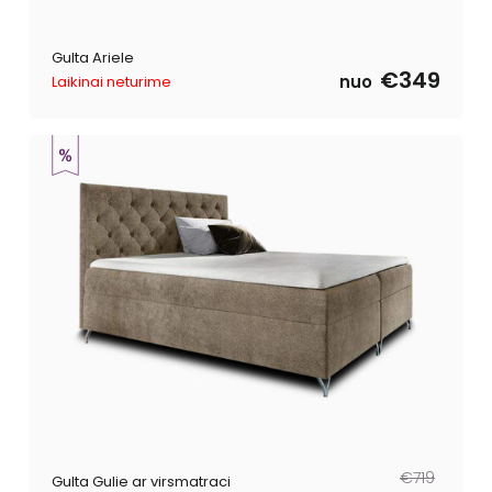
Gulta Ariele
€349
nuo
Laikinai neturime
Parastā
Pārdošanas
€719
Gulta Gulie ar virsmatraci