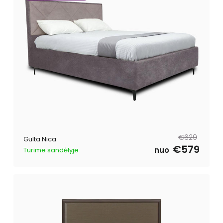
Parastā
Pārdošanas
€629
Gulta Nica
cena
cena
€579
nuo
Turime sandėlyje