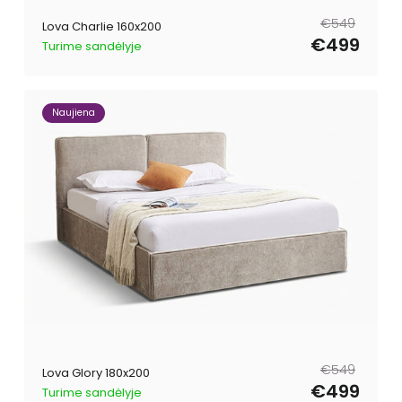
Parastā
Pārdošanas
€549
Lova Charlie 160x200
cena
cena
€499
Turime sandėlyje
Naujiena
Parastā
Pārdošanas
€549
Lova Glory 180x200
cena
cena
€499
Turime sandėlyje