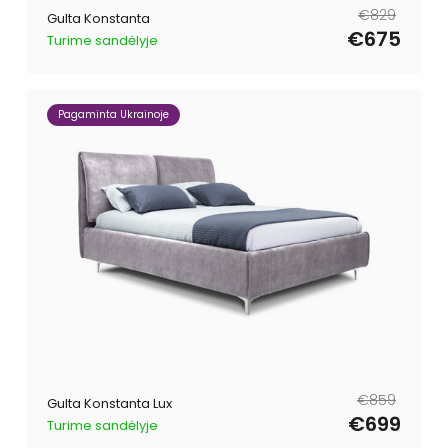
Parastā
Pārdošanas
€829
Gulta Konstanta
cena
cena
€675
Turime sandėlyje
Pagaminta Ukrainoje
Parastā
Pārdošanas
€859
Gulta Konstanta Lux
cena
cena
€699
Turime sandėlyje