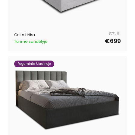
Parastā
Pārdošanas
€729
Gulta Lirika
cena
cena
€699
Turime sandėlyje
Pagaminta Ukrainoje