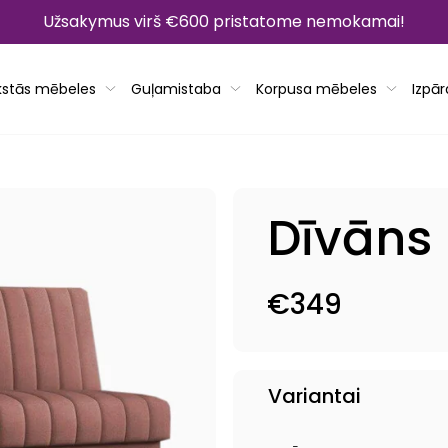
Užsakymus virš €600 pristatome nemokamai!
kstās mēbeles
Guļamistaba
Korpusa mēbeles
Izpā
Dīvāns
€349
Parastā
cena
Variantai