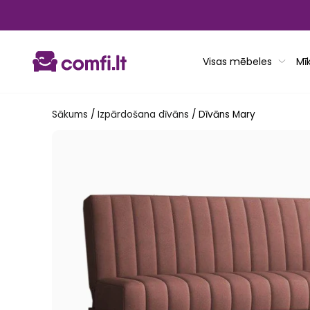
Pāriet
uz
saturu
Visas mēbeles
Mī
Sākums
/
Izpārdošana dīvāns
/
Dīvāns Mary