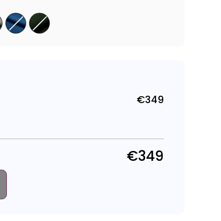
€349
Parastā
cena
€349