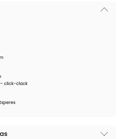
cm
m
 click-clack
atsperes
nas