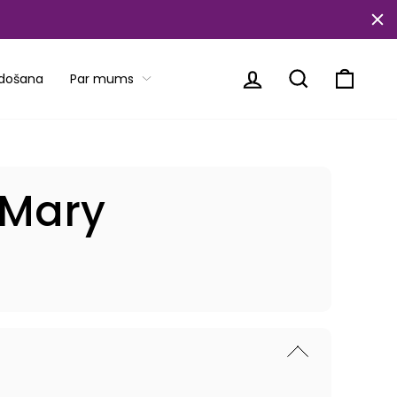
Piesakieties
Meklēt
Ratiņi
rdošana
Par mums
 Mary