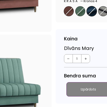
KRĀSA
—
Kronos 4
Kaina
Dīvāns Mary
−
+
Bendra suma
Izpārdots