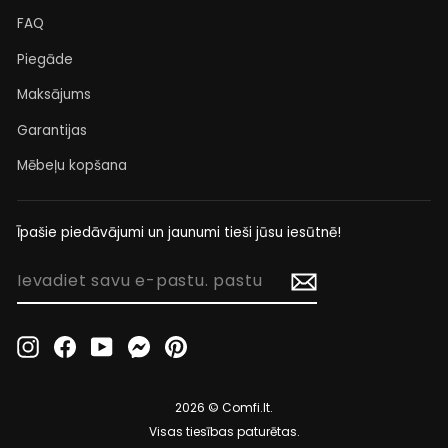
FAQ
Piegāde
Maksājums
Garantijas
Mēbeļu kopšana
Īpašie piedāvājumi un jaunumi tieši jūsu iesūtnē!
IEVADIET
SAVU
E-
PASTU.
Instagram
Facebook
YouTube
Messenger
Pinterest
PASTU
2026 © Comfi.lt.
Visas tiesības paturētas.