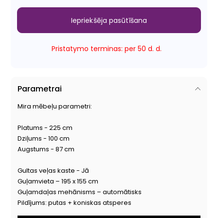
Iepriekšēja pasūtīšana
Pristatymo terminas: per 50 d. d.
Parametrai
Mira mēbeļu parametri:
Platums - 225 cm
Dziļums - 100 cm
Augstums - 87 cm
Gultas veļas kaste - Jā
Guļamvieta – 195 x 155 cm
Guļamdaļas mehānisms – automātisks
Pildījums: putas + koniskas atsperes