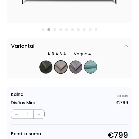
Variantai
KRĀSA
—
Vogue 4
Kaina
€1 049
Dīvāns Mira
€799
Para
Pār
cen
cen
−
+
€799
Bendra suma