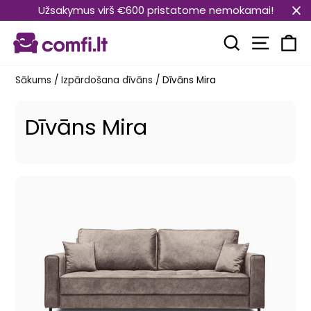
Pāriet
Užsakymus virš €600 pristatome nemokamai!
uz
Vietnes
saturu
Meklēt
Ra
Sākums
/
Izpārdošana dīvāns
/
Dīvāns Mira
Dīvāns Mira