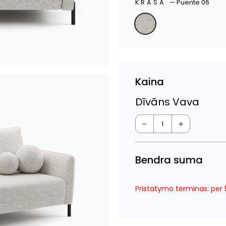
KRĀSA
—
Puente 06
Kaina
Dīvāns Vava
−
+
Bendra suma
Pristatymo terminas: per 5