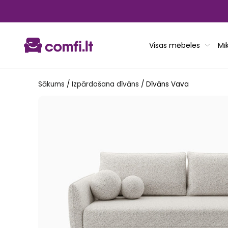
Pāriet
uz
saturu
Visas mēbeles
Mī
Sākums
/
Izpārdošana dīvāns
/
Dīvāns Vava