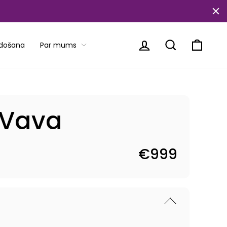
Piesakieties
Meklēt
Ratiņi
rdošana
Par mums
 Vava
€999