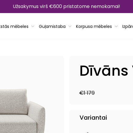
Užsakymus virš €600 pristatome nemokamai!
kstās mēbeles
Guļamistaba
Korpusa mēbeles
Izpā
Dīvāns
€1 179
Parastā
Pārdošanas
cena
cena
Variantai