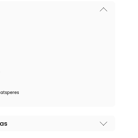
m
 atsperes
nas