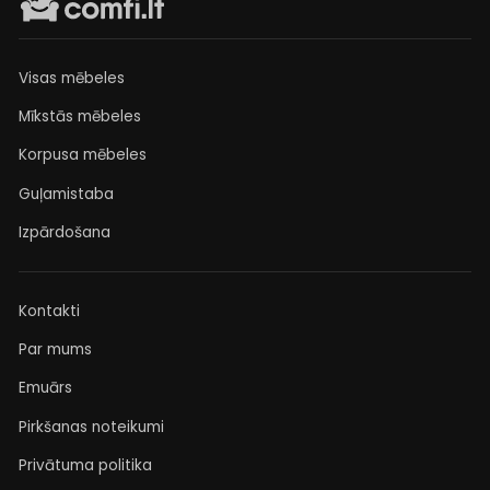
pavyzdžiai atsiunčiami klientui patogiu būdu.
Norint atlikti individualų užsakymą - susisiekite su
mumis telefonu
+37069977202
arba el. paštu
Visas mēbeles
info@comfi.lt
.
Mīkstās mēbeles
Korpusa mēbeles
Guļamistaba
Izpārdošana
Kontakti
Par mums
Emuārs
Pirkšanas noteikumi
Privātuma politika