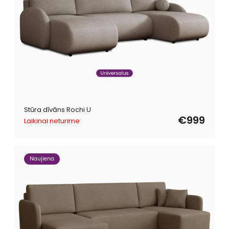
Stūra dīvāns Rochi U
€999
Laikinai neturime
Naujiena