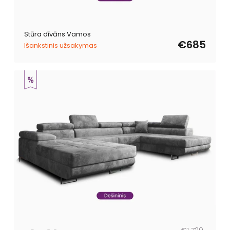
Stūra dīvāns Vamos
€685
Išankstinis užsakymas
Parastā
Pārdošanas