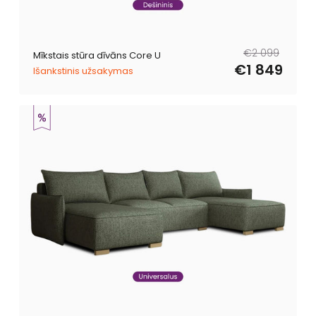
Parastā
Pārdošanas
€2 099
Mīkstais stūra dīvāns Core U
cena
cena
€1 849
Išankstinis užsakymas