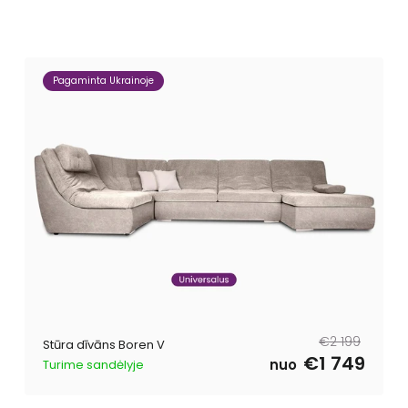
Pagaminta Ukrainoje
Parastā
Pārdošanas
€2 199
Stūra dīvāns Boren V
cena
cena
€1 749
nuo
Turime sandėlyje