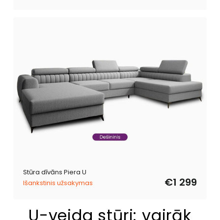
Stūra dīvāns Piera U
€1 299
Išankstinis užsakymas
U-veida stūri: vairāk