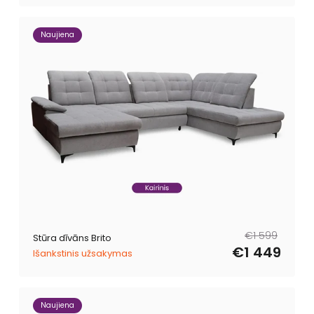
Naujiena
Parastā
Pārdošanas
€1 599
Stūra dīvāns Brito
cena
cena
€1 449
Išankstinis užsakymas
Naujiena