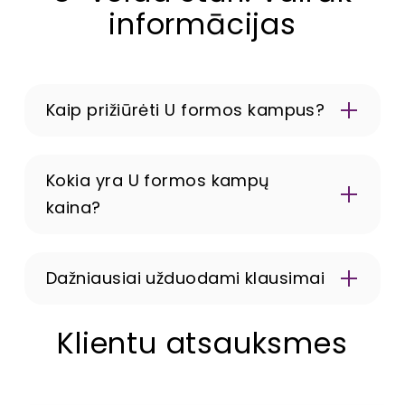
informācijas
Kaip prižiūrėti U formos kampus?
Kokia yra U formos kampų
kaina?
Dažniausiai užduodami klausimai
Ar galima realiai apžiūrėti U formos minkštus
Klientu atsauksmes
kampus?
Ne, minkštus baldus parduodame tik internetu, tad
galimybės jų apžiūrėti gyvai nėra.