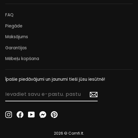
FAQ
Piegāde
Maksājums
Garantijas
Mēbeļu kopšana
Īpašie piedāvājumi un jaunumi tieši jūsu iesūtnē!
IEVADIET
SAVU
E-
PASTU.
Instagram
Facebook
YouTube
Messenger
Pinterest
PASTU
2026 © Comfi.lt.