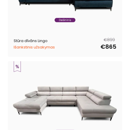
Parastā
Pārdošanas
€899
Stūra dīvāns Lingo
cena
cena
€865
Išankstinis užsakymas