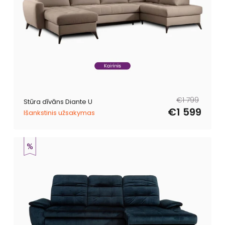
Parastā
Pārdošanas
€1 799
Stūra dīvāns Diante U
cena
cena
€1 599
Išankstinis užsakymas