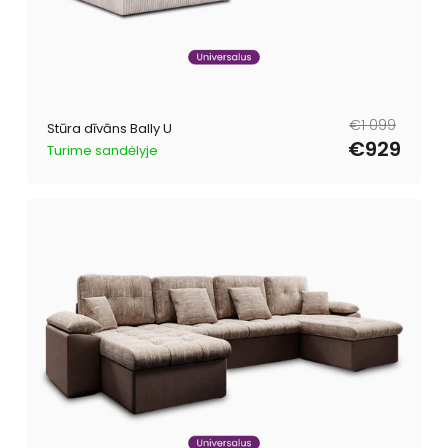
Parastā
Pārdošanas
€1 099
Stūra dīvāns Bally U
cena
cena
€929
Turime sandėlyje