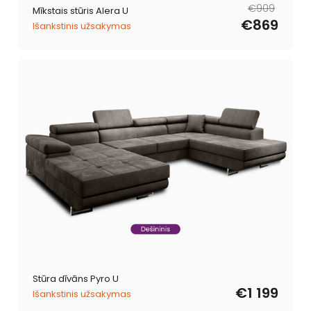
Parastā
Pārdošanas
€909
Mīkstais stūris Alera U
cena
cena
€869
Išankstinis užsakymas
Stūra dīvāns Pyro U
€1 199
Išankstinis užsakymas