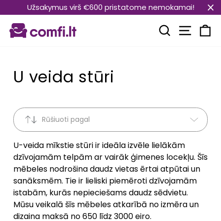
Pāriet
Užsakymus virš €600 pristatome nemokamai!
uz
Vietnes
saturu
Meklēt
Ra
U veida stūri
Rūšiuoti pagal
U-veida mīkstie stūri ir ideāla izvēle lielākām
dzīvojamām telpām ar vairāk ģimenes locekļu. Šīs
mēbeles nodrošina daudz vietas ērtai atpūtai un
sanāksmēm. Tie ir lieliski piemēroti dzīvojamām
istabām, kurās nepieciešams daudz sēdvietu.
Mūsu veikalā šīs mēbeles atkarībā no izmēra un
dizaina maksā no 650 līdz 3000 eiro.