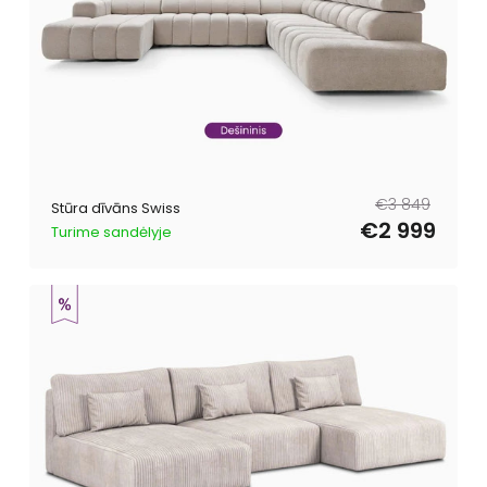
Parastā
Pārdošanas
€3 849
Stūra dīvāns Swiss
cena
cena
€2 999
Turime sandėlyje