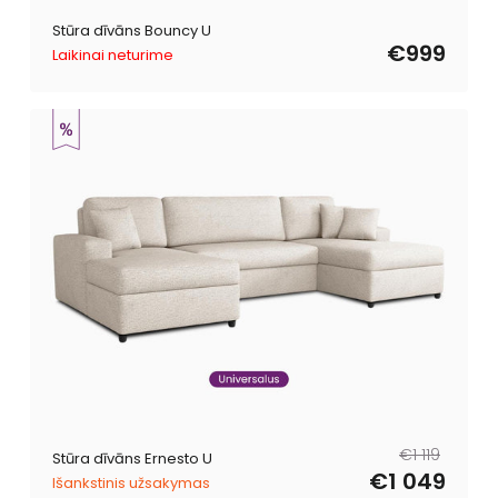
Stūra dīvāns Bouncy U
€999
Laikinai neturime
Parastā
Pārdošanas
€1 119
Stūra dīvāns Ernesto U
cena
cena
€1 049
Išankstinis užsakymas