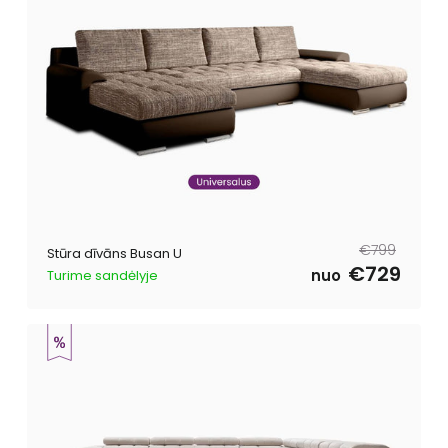
Parastā
Pārdošanas
€799
Stūra dīvāns Busan U
cena
cena
€729
nuo
Turime sandėlyje