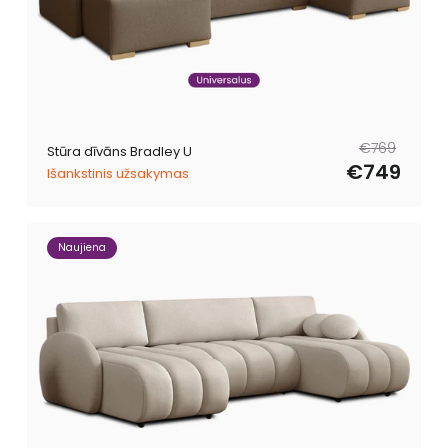
Parastā
Pārdošanas
€769
Stūra dīvāns Bradley U
cena
cena
€749
Išankstinis užsakymas
Naujiena