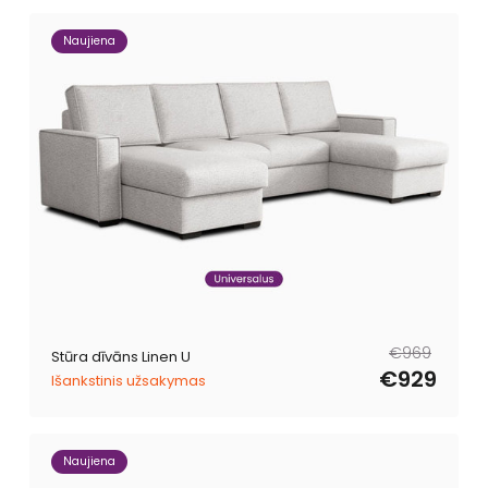
Naujiena
Parastā
Pārdošanas
€969
Stūra dīvāns Linen U
cena
cena
€929
Išankstinis užsakymas
Naujiena