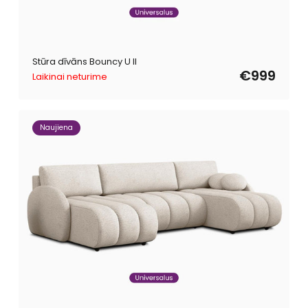
Stūra dīvāns Bouncy U II
€999
Laikinai neturime
Naujiena