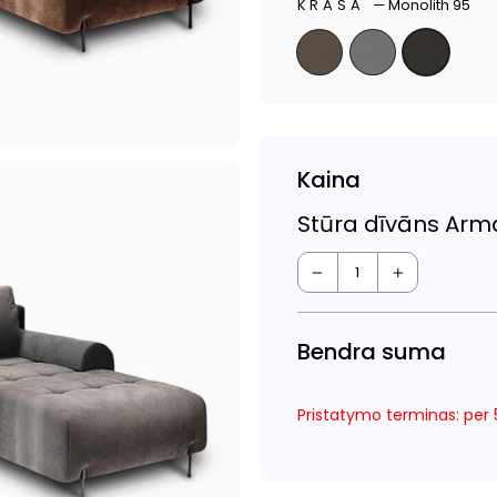
KRĀSA
—
Monolith 95
Kaina
Stūra dīvāns Ar
−
+
Bendra suma
Pristatymo terminas: per 5