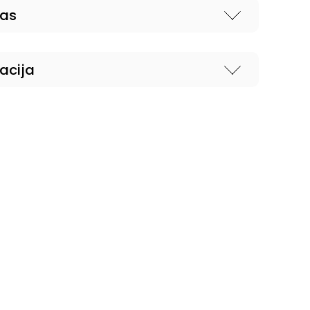
nas
acija