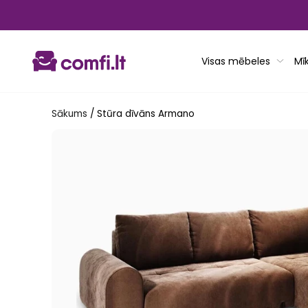
Pāriet
uz
saturu
Visas mēbeles
Mī
Sākums
/
Stūra dīvāns Armano