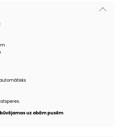
:
 cm
m
automātisks
 atsperes.
– būvējamas uz abām pusēm