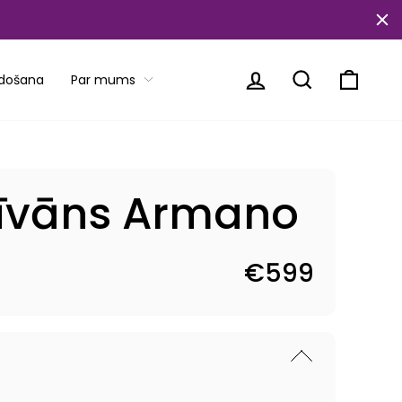
Piesakieties
Meklēt
Ratiņi
rdošana
Par mums
dīvāns Armano
€599