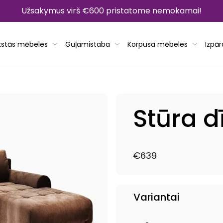
Užsakymus virš €600 pristatome nemokamai!
kstās mēbeles
Guļamistaba
Korpusa mēbeles
Izpā
Stūra 
€639
Parastā
Pārdošanas
cena
cena
Variantai