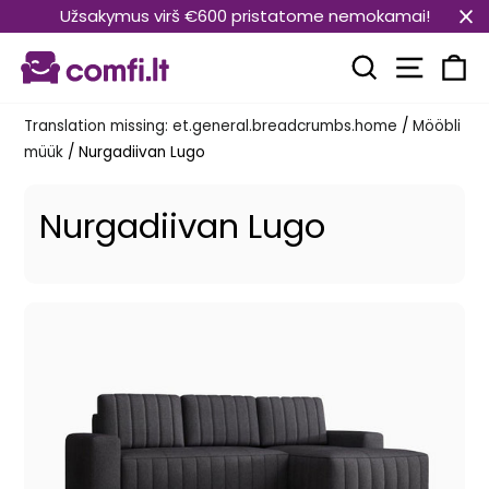
Translation
Užsakymus virš €600 pristatome nemokamai!
missing:
Transla
et.general.accessibility.skip_to_content
Translation mi
Kä
Translation missing: et.general.breadcrumbs.home
/
Mööbli
müük
/
Nurgadiivan Lugo
Nurgadiivan Lugo