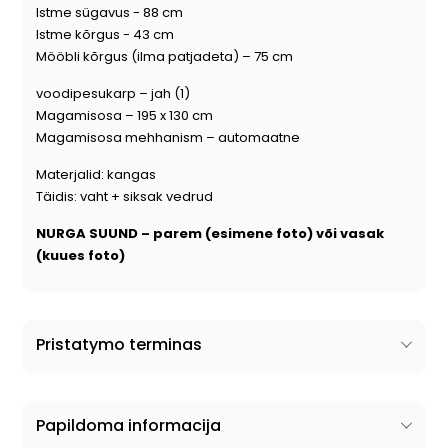
Istme sügavus - 88 cm
Istme kõrgus - 43 cm
Mööbli kõrgus (ilma patjadeta) – 75 cm
voodipesukarp – jah (1)
Magamisosa – 195 x 130 cm
Magamisosa mehhanism – automaatne
Materjalid: kangas
Täidis: vaht + siksak vedrud
NURGA SUUND –
parem (esimene foto) või vasak
(kuues foto)
Pristatymo terminas
Papildoma informacija