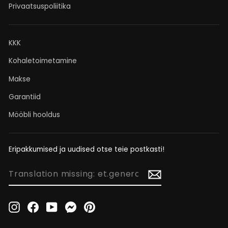
Privaatsuspoliitika
KKK
Kohaletoimetamine
Makse
Garantiid
Mööbli hooldus
Eripakkumised ja uudised otse teie postkasti!
TRANSLATION
MISSING:
ET.GENERAL.NEWSLETTER_FORM.NEWSLETTER_EMAIL
Instagram
Facebook
YouTube
Messenger
Pinterest