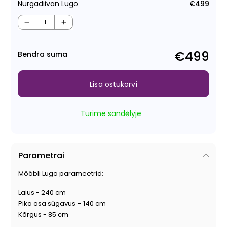
Nurgadiivan Lugo
€499
Tava
Müüg
−
+
€499
Bendra suma
Lisa ostukorvi
Turime sandėlyje
Parametrai
Mööbli Lugo parameetrid:
Laius - 240 cm
Pika osa sügavus – 140 cm
Kõrgus - 85 cm