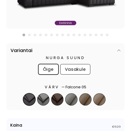
Variantai
NURGA SUUND
Õige
Vasakule
VÄRV
—
Falcone 05
Kaina
€529