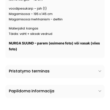
voodipesukarp – jah (1)
Magamisosa – 195 x 145 cm
Magamisosa mehhanism - delfiin
Materjalid: kangas
Täidis: vaht + siksak vedrud
NURGA SUUND –
parem (esimene foto) või vasak (viies
foto)
Pristatymo terminas
Papildoma informacija