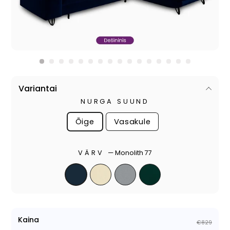
Variantai
NURGA SUUND
Õige
Vasakule
VÄRV
—
Monolith 77
Kaina
€829