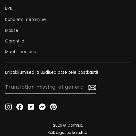
KKK
Kohaletoimetamine
Makse
Garantiid
Mööbli hooldus
Eripakkumised ja uudised otse teie postkasti!
TRANSLATION
MISSING:
ET.GENERAL.NEWSLETTER_FORM.NEWSLETTER_EMAIL
Instagram
Facebook
YouTube
Messenger
Pinterest
2026 © Comfi.lt.
Kõik õigused kaitstud.