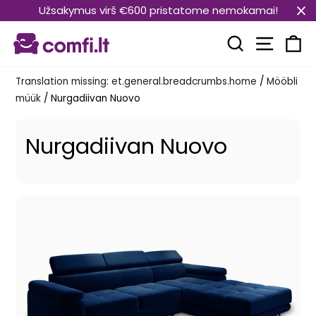
Translation
Užsakymus virš €600 pristatome nemokamai!
missing:
Transla
et.general.accessibility.skip_to_content
Translation mi
Kä
Translation missing: et.general.breadcrumbs.home
/
Mööbli
müük
/
Nurgadiivan Nuovo
Nurgadiivan Nuovo