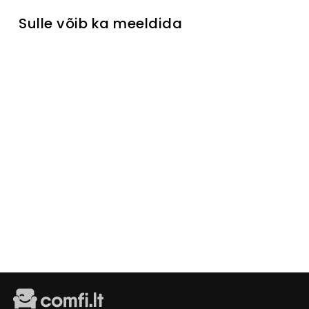
Sulle võib ka meeldida
Nurgadiiva
n Nuovo
Tavahind
Müügihind
€829
Išankstinis
užsakymas
€769