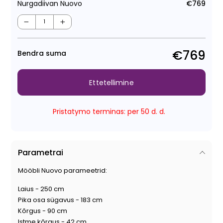
Nurgadiivan Nuovo
€769
Tava
Müüg
−
+
€769
Bendra suma
Ettetellimine
Pristatymo terminas: per 50 d. d.
Parametrai
Mööbli Nuovo parameetrid:
Laius - 250 cm
Pika osa sügavus - 183 cm
Kõrgus - 90 cm
Istme kõrgus - 42 cm