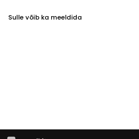
Sulle võib ka meeldida
Diivanilaud
Amalfi
Išankstinis
užsakymas
€185