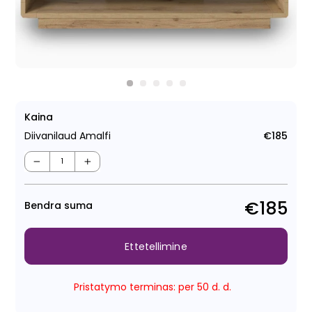
Kaina
Diivanilaud Amalfi
€185
Tava
−
+
€185
Bendra suma
Ettetellimine
Pristatymo terminas: per 50 d. d.