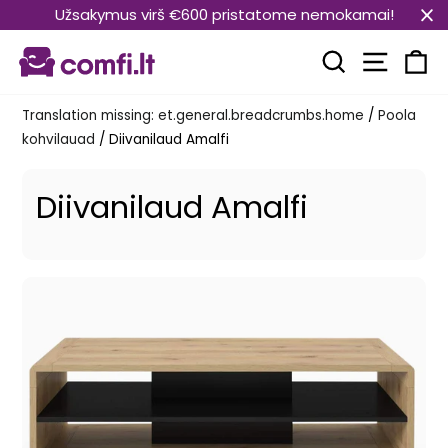
Translation
Užsakymus virš €600 pristatome nemokamai!
missing:
Transla
et.general.accessibility.skip_to_content
Translation mi
Kä
Translation missing: et.general.breadcrumbs.home
/
Poola
kohvilauad
/
Diivanilaud Amalfi
Diivanilaud Amalfi