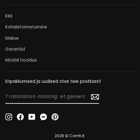
KKK
Kohaletoimetamine
Makse
Garantiid
Mööbli hooldus
Eripakkumised ja uudised otse teie postkasti!
TRANSLATION
MISSING:
ET.GENERAL.NEWSLETTER_FORM.NEWSLETTER_EMAIL
Instagram
Facebook
YouTube
Messenger
Pinterest
2026 © Comfi.lt.