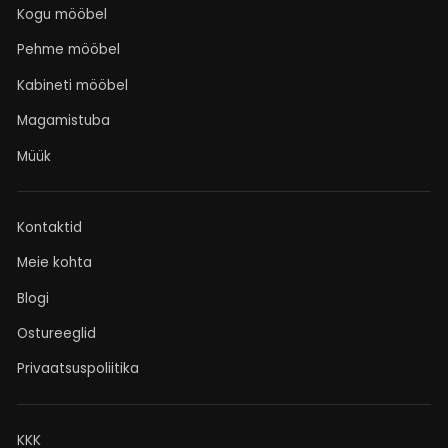
Kogu mööbel
Pehme mööbel
Kabineti mööbel
Magamistuba
Müük
Kontaktid
Meie kohta
Blogi
Ostureeglid
Privaatsuspoliitika
KKK