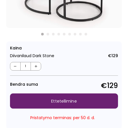
Kaina
Diivanilaud Dark Stone
€129
Tava
−
+
€129
Bendra suma
Ettetellimine
Pristatymo terminas: per 50 d. d.