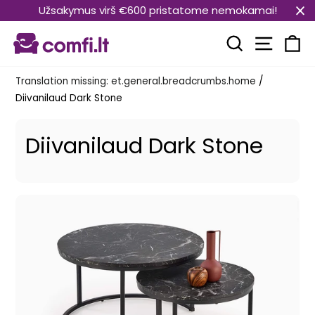
Translation
Užsakymus virš €600 pristatome nemokamai!
missing:
Transla
et.general.accessibility.skip_to_content
Translation mi
Kä
Translation missing: et.general.breadcrumbs.home
/
Diivanilaud Dark Stone
Diivanilaud Dark Stone