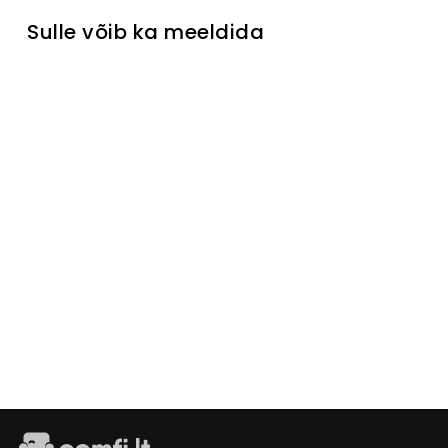
Sulle võib ka meeldida
Välja müüdud
Kummut
Lusy
Marble
Laikinai
neturime
€229