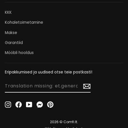
KKK
Kohaletoimetamine
Makse
Garantiid
Mööbli hooldus
Eripakkumised ja uudised otse teie postkasti!
TRANSLATION
MISSING:
ET.GENERAL.NEWSLETTER_FORM.NEWSLETTER_EMAIL
Instagram
Facebook
YouTube
Messenger
Pinterest
2026 © Comfi.lt.