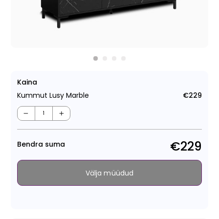
Kaina
Kummut Lusy Marble
€229
Tava
−
+
€229
Bendra suma
Välja müüdud